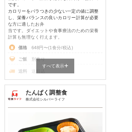
コレステロール
-
メニューは日替わりです（メニューは一例です）
です。
カロリーをバラつきの少ない一定の値に調整
※
一例です。メニューにより前後します
し、栄養バランスの良いカロリー計算が必要
な方に適したお弁
彩り旬菜プラスのメニュー例
当です。ダイエットや食事療法のための栄養
計算も無理なく行えます。
エビと青梗菜の塩あん
価格
648円〜(1食分/税込)
あさりとじゃが芋のピリ辛醤油仕立て
ご飯
別売り
白滝と蒲鉾の煮物
すべて表示
送料
送料込
栄養素
-
※
ご飯付きのセットは税込702円～
※メニューの補足
各店舗によって価格は異なります。
たんぱく調整食
-
株式会社シルバーライフ
糖質カロリー調整食の栄養素例
ホッケの一夜干し焼き
品数
3～4品
ソーセージのポトフ風
カロリー
170kcal
しっとり卯の花