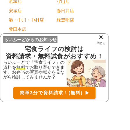
名城店
守山店
安城店
春日井店
港・中川・中村店
緑豊明店
豊田本店
×
らいふーどからのお知らせ
滋賀県
閉じる
宅食ライフ
の検討は
大津店
大津本店
資料請求・無料試食がおすすめ！
滋賀本店
らいふーどで「宅食ライフ」の
資料を
無料
でお取り寄せできま
す。お弁当の写真や献立を見な
京都府
お届け可能な宅配弁当の資料を一括で請求
（無料）
がら検討してみませんか？
〒
検索
フォーライフ久御山
店
京都三条店
簡単3分で資料請求！(無料)
コース
詳細
資料請求
伏見店
右京店
木津川台店
大阪府