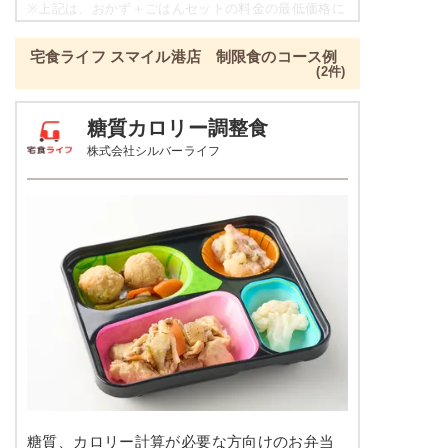
豆腐の柚子あんかけ
※
上記は、おかず＋ごはんセットの料金の最低価格に
なり、各店舗によって価格は異なります。
栄養素
宅食ライフ スマイル港店 制限食のコース例
-
彩り旬菜プラスの栄養素例
(2件)
※メニューの補足
品数
2～3品
-
糖質カロリー調整食
株式会社シルバーライフ
カロリー
329kcal
豆腐おろしハンバーグ
塩分
1.3g
インゲンソテー
タンパク質
12.1g
彩りごまサラダ
脂質
4.6g
栄養素
-
糖質
53.8g
※メニューの補足
-
リン
137.6mg
＋
メニュー例をもっと見る
（残り2件）
カリウム
271.1mg
※ その他備考
糖質、カロリー計算が必要な方向けのお弁当