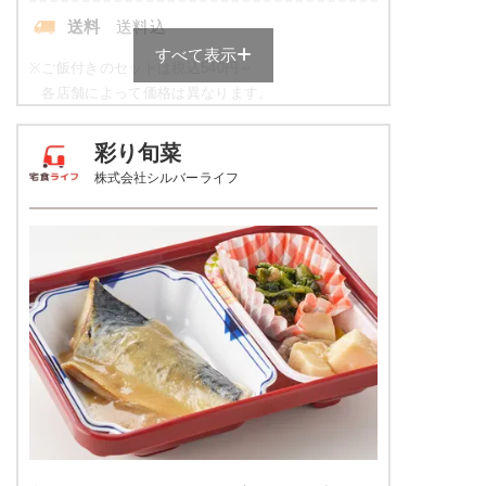
送料
送料込
すべて表示
※
ご飯付きのセットは税込540円～
各店舗によって価格は異なります。
元気旬菜・元気旬菜プラスの栄養
彩り旬菜
素例
株式会社シルバーライフ
品数
4～5品
カロリー
443kcal
塩分
1.9g
タンパク質
11.9g
脂質
8.6g
糖質
72.4g