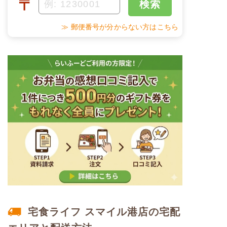
〒
検索
塩分
1.3g
甘酢蓮根
野菜炒め
≫ 郵便番号が分からない方はこちら
タンパク質
5.5g
だし巻き玉子
脂質
19.0g
栄養素
-
糖質
15.5g
※メニューの補足
-
リン
54.3mg
＋
メニュー例をもっと見る
カリウム
90.3mg
（残り1件）
※ その他備考
コレステロール
-
メニューは日替わりです（メニューは一例です）
※
一例です。メニューにより前後します（おかずのみ
の栄養価です）
ムース食のメニュー例
宅食ライフ スマイル港店の宅配
鯛の塩焼きセット