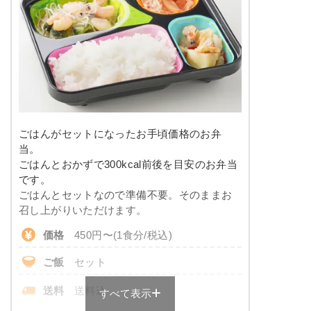
※メニューの補足
-
塩分
-
タンパク質
-
豆腐ハンバーグの甘酢あんかけ
脂質
-
こんにゃくと春菊の甘辛煮
カニ風味サラダ
糖質
-
大根と椎茸の煮物
ごはんがセットになったお手頃価格のお弁
竹輪と野菜の胡麻よごし
リン
-
当。
ごはんとおかずで300kcal前後を目安のお弁当
栄養素
カリウム
-
です。
-
ごはんとセットなので準備不要。そのままお
※メニューの補足
コレステロール
-
召し上がりいただけます。
-
価格
450円〜(1食分/税込)
彩り旬菜のメニュー例
＋
メニュー例をもっと見る
（残り2件）
ご飯
セット
サバの味噌だれがけ
※ その他備考
メニューは日替わりです（メニューは一例です）
送料
送料込
すべて表示
ほうれん草のベーコン和え