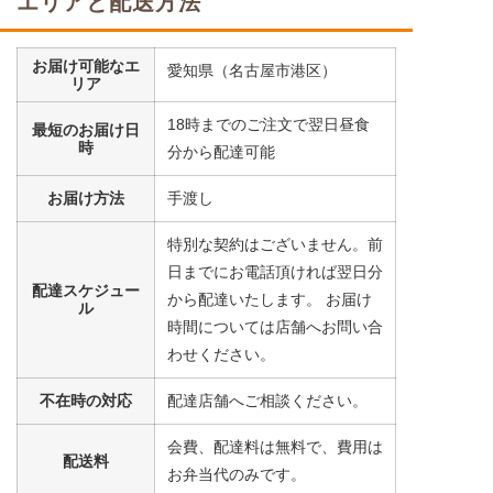
エリアと配送方法
豆腐
コーン
お届け可能なエ
小松菜
愛知県（名古屋市港区）
リア
栄養素
18時までのご注文で翌日昼食
最短のお届け日
-
時
分から配達可能
※メニューの補足
-
お届け方法
手渡し
特別な契約はございません。前
まぐろの煮付けセット
日までにお電話頂ければ翌日分
配達スケジュー
から配達いたします。 お届け
ル
大根
時間については店舗へお問い合
コーン
わせください。
うずら豆
不在時の対応
配達店舗へご相談ください。
栄養素
-
会費、配達料は無料で、費用は
配送料
※メニューの補足
お弁当代のみです。
-