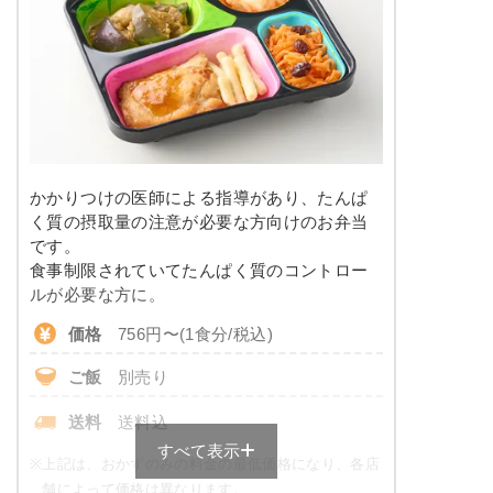
塩分
1.8g
栄養素
-
タンパク質
7.4g
※メニューの補足
脂質
10.1g
-
糖質
10.6g
＋
メニュー例をもっと見る
（残り2件）
かかりつけの医師による指導があり、たんぱ
※ その他備考
リン
109.3mg
く質の摂取量の注意が必要な方向けのお弁当
メニューは日替わりです（メニューは一例です）
です。
カリウム
436.4mg
食事制限されていてたんぱく質のコントロー
ルが必要な方に。
コレステロール
-
価格
756円〜(1食分/税込)
※
一例です。メニューにより前後します
ご飯
別売り
糖質カロリー調整食のメニュー例
送料
送料込
すべて表示
鶏肉と茄子の和風炒め
※
上記は、おかずのみの料金の最低価格になり、各店
舗によって価格は異なります。