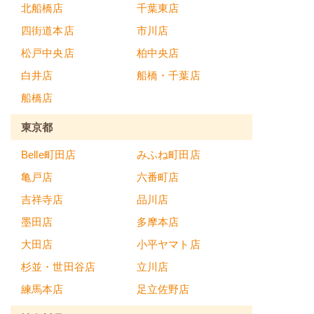
北船橋店
千葉東店
四街道本店
市川店
松戸中央店
柏中央店
白井店
船橋・千葉店
船橋店
東京都
Belle町田店
みふね町田店
亀戸店
六番町店
吉祥寺店
品川店
墨田店
多摩本店
大田店
小平ヤマト店
杉並・世田谷店
立川店
練馬本店
足立佐野店