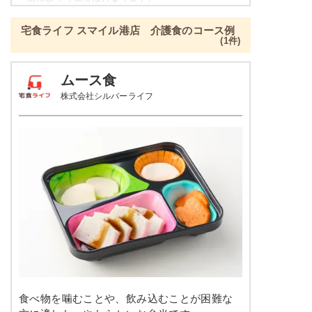
ねぎとちくわのぬた
ご飯セットのご用意もありますので詳細は店舗まで
青菜とチャーシュの刻み炒め
宅食ライフ スマイル港店 介護食のコース例
お問合せください。
ツナとキャベツの炒め物
(1件)
たんぱく調整食の栄養素例
栄養素
ムース食
-
品数
4～5品
株式会社シルバーライフ
※メニューの補足
-
カロリー
300kcal前後
塩分
-
肉豆腐
タンパク質
-
カリフラワーのレモンマリネ
鶏団子の炊き合わせ
脂質
-
ジャーマンポテト
糖質
-
栄養素
-
リン
-
※メニューの補足
カリウム
-
食べ物を噛むことや、飲み込むことが困難な
-