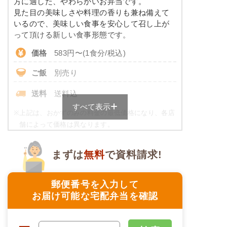
方に適した、やわらかいお弁当です。
※ その他備考
コレステロール
-
見た目の美味しさや料理の香りも兼ね備えて
メニューは日替わりです（メニューは一例です）
いるので、美味しい食事を安心して召し上が
たんぱく調整食のメニュー例
って頂ける新しい食事形態です。
価格
583円〜(1食分/税込)
ミートオムレツ
ご飯
別売り
ブロッコリーソテー
豚肉のマヨネーズ炒め風
送料
送料込
キャロットラペ
すべて表示
二色豆（黒豆・白花豆）
※
上記は、おかずのみの料金の最低価格になり、各店
舗によって価格は異なります。
栄養素
ご飯セットのご用意もありますので詳細は店舗まで
-
お問合せください。
まずは
無料
で資料請求!
※メニューの補足
ムース食の栄養素例
-
郵便番号を入力して
品数
4品
お届け可能な宅配弁当を確認
アジと茄子の胡麻味噌だれ
カロリー
258kcal
花人参