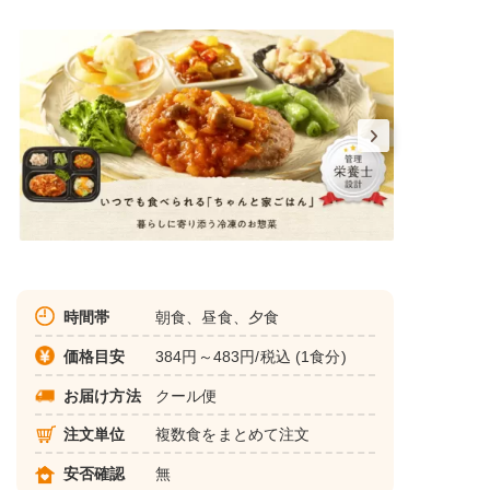
時間帯
朝食、昼食、夕食
価格目安
384円～483円/税込 (1食分)
お届け方法
クール便
注文単位
複数食をまとめて注文
安否確認
無