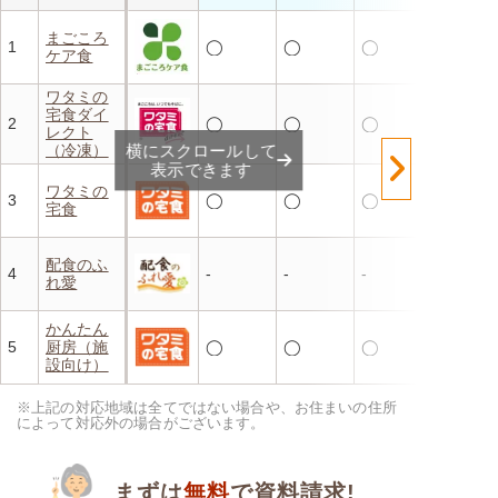
まごころ
1
◯
◯
◯
ケア食
ワタミの
宅食ダイ
2
◯
◯
◯
レクト
（冷凍）
横にスクロールして
表示できます
ワタミの
3
◯
◯
◯
宅食
配食のふ
4
-
-
-
れ愛
かんたん
5
厨房（施
◯
◯
◯
設向け）
※上記の対応地域は全てではない場合や、お住まいの住所
によって対応外の場合がございます。
まずは
無料
で資料請求!