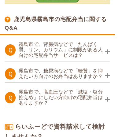
鹿児島県霧島市の宅配弁当に関する
Q&A
霧島市で、腎臓病などで「たんぱく
Ｑ
質、リン、カリウム」に制限がある人
向けの宅配弁当サービスは？
たんぱく調整食
霧島市で、糖尿病などで「糖質」を抑
Ｑ
えたい方向けのお弁当はありますか？
たんぱく調整食
糖質カロリー調整食
霧島市で、高血圧などで「減塩・塩分
Ｑ
控えめ」にしたい方向けの宅配弁当は
ありますか？
塩分制限食
糖質制限食
らいふーどで資料請求して検討
しませんか？