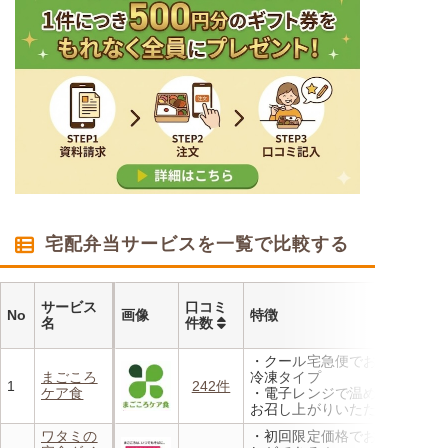
宅配弁当サービスを一覧で比較する
サービス
口コミ
No
画像
特徴
名
件数
・クール宅急便でお届けする
まごころ
冷凍タイプ
1
242件
ケア食
・電子レンジで温めるだけで
お召し上がりいただけます
・メニューの組み合わせは管
ワタミの
・初回限定価格でお得にお試
理栄養士にお任せ