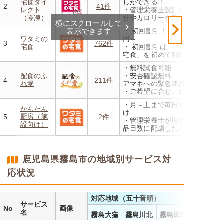
宅食ダイ
しができる！
・定期は通常価格と比べてな
2
41件
レクト
・管理栄養士設計の献立で塩
んと20％OFF！
（冷凍）
分やカロリーを賢く管理
横にスクロールして
・レンジで温めるだけ 火を
表示できます
・ 初回割引！1食あたり472
使わず安全で片付けも簡単
ワタミの
円～
・豊富な献立で毎日の食卓を
3
762件
宅食
・ 初回割引は、「ワタミの
飽きることなく楽しめます
宅食」を初めて利用される
方、または6か月以上利用を
・無料試食可能
お休みされている方が対象と
配食のふ
・安否確認無料 ご家族やケ
なります。※「好い日のおか
4
211件
れ愛
アマネへの緊急連絡が可能
ず」「好い日の御膳」は対象
・ご希望に合せ、お粥、刻み
外
食、アレルギーに無料対応
・香り、風味、食感が楽しめ
・月～土まで毎日冷蔵でお届
・1回だけ、1食だけのご注文
かんたん
るよう冷蔵でお届け
け
もOK
厨房（施
5
2件
・日替わりの献立を週1日か
・管理栄養士が塩分カロリー
設向け）
らご利用可能
品目数に配慮したパック惣菜
・自社工場で厳格な安全基準
のもと製造
・施設の人手不足やコスト削
鹿児島県霧島市の地域別サービス対
減を実現！温めるだけで簡単
応状況
対応地域（五十音順）
サービス
No
画像
名
霧島大窪
霧島川北
霧島田口