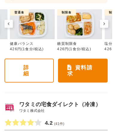
普通食
制限食
制限食
健康バランス
糖質制限食
塩分制限食
426円(1食分/税込)
426円(1食分/税込)
426円(1食分/税
詳
資料請
細
求
ワタミの宅食ダイレクト（冷凍）
ワタミ株式会社
4.2
(41件)