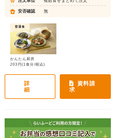
注文単位
複数食をまとめて注文
安否確認
無
普通食
かんたん厨房
203円(1食分/税込)
詳
資料請
細
求