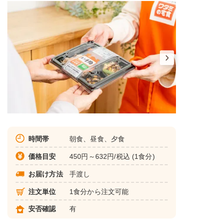
時間帯
朝食、昼食、夕食
価格目安
450円～632円/税込 (1食分)
お届け方法
手渡し
注文単位
1食分から注文可能
安否確認
有