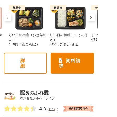
普通食
普通食
普通食
康
好い日の御膳（お惣菜の
好い日の御膳（ごはん付
まごころ手鞠
み）
き）
472円(1食分/税
450円(1食分/税込)
500円(1食分/税込)
詳
資料請
細
求
配食のふれ愛
株式会社シルバーライフ
4.3
(211件)