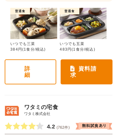
普通食
普通食
いつでも三菜
いつでも五菜
384円(1食分/税込)
483円(1食分/税込)
詳
資料請
細
求
ワタミの宅食
ワタミ株式会社
4.2
(762件)