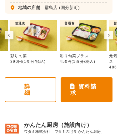
地域の店舗
霧島店
(国分新町)
普通食
普通食
普通食
彩り旬菜
彩り旬菜プラス
元気旬菜・元気
390円(1食分/税込)
450円(1食分/税込)
ス
486円(1食分/税
詳
資料請
細
求
かんたん厨房（施設向け）
ワタミ株式会社「ワタミの宅食 かんたん厨房」