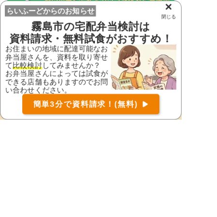
×
らいふーどからのお知らせ
閉じる
霧島市
の宅配弁当検討は
資料請求・無料試食がおすすめ！
配達可能な宅配弁当を探す
お住まいの地域に配達可能なお
弁当屋さんを、資料を取り寄せ
て
比較検討
してみませんか？
霧島市の町域・大字から宅配弁当を探す
お弁当屋さんによっては試食が
できる店舗もありますのでお問
国分広瀬
牧園町高千穂
い合わせください。
お届け可能な宅配弁当の資料を一括で請求
（無料）
溝辺町崎森
簡単3分で資料請求！(無料)
〒
検索
※ ご利用の多い地域のみ表示しています。
鹿児島県の市区町村から宅配弁当を探す
鹿児島県
姶良郡湧水町
姶良市
阿久根市
奄美市
伊佐市
出水郡長島町