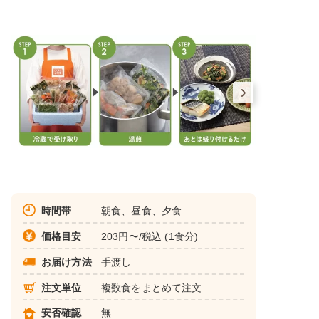
時間帯
朝食、昼食、夕食
価格目安
203円〜/税込 (1食分)
お届け方法
手渡し
注文単位
複数食をまとめて注文
安否確認
無