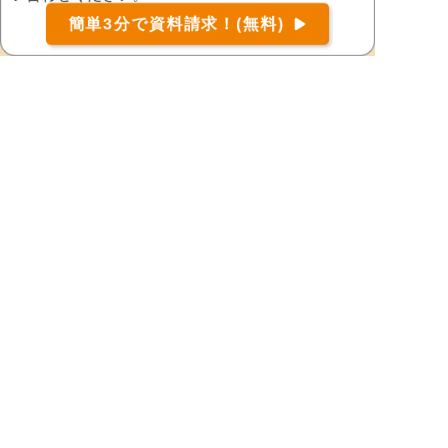
大島郡龍郷町
大島郡知名町
お届け可能な宅配弁当の資料を一括で請求
（無料）
簡単3分で資料請求！(無料)
〒
検索
大島郡徳之島町
大島郡大和村
大島郡与論町
大島郡和泊町
鹿児島郡十島村
鹿児島郡三島村
鹿児島市
鹿屋市
肝属郡肝付町
肝属郡錦江町
肝属郡東串良町
肝属郡南大隅町
霧島市
熊毛郡中種子町
熊毛郡南種子町
熊毛郡屋久島町
薩摩郡さつま町
薩摩川内市
志布志市
曽於郡大崎町
曽於市
垂水市
西之表市
日置市
枕崎市
南九州市