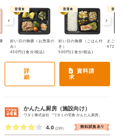
普通食
普通食
普通食
康
好い日の御膳（お惣菜の
好い日の御膳（ごはん付
まごころ手鞠
み）
き）
472円(1食分/税
450円(1食分/税込)
500円(1食分/税込)
詳
資料請
細
求
かんたん厨房（施設向け）
ワタミ株式会社「ワタミの宅食 かんたん厨房」
4.0
(2件)