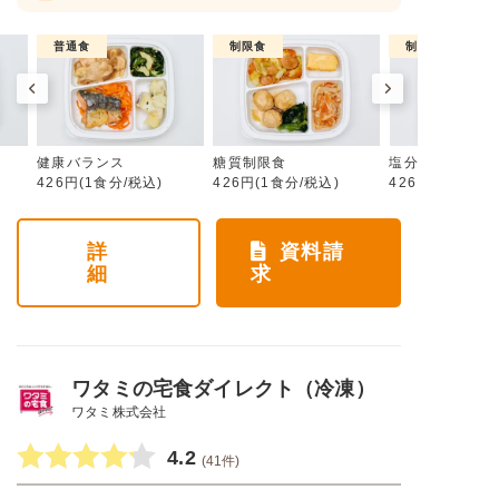
普通食
制限食
制限食
健康バランス
糖質制限食
塩分制限食
426円(1食分/税込)
426円(1食分/税込)
426円(1食分/税
詳
資料請
細
求
ワタミの宅食ダイレクト（冷凍）
ワタミ株式会社
4.2
(41件)