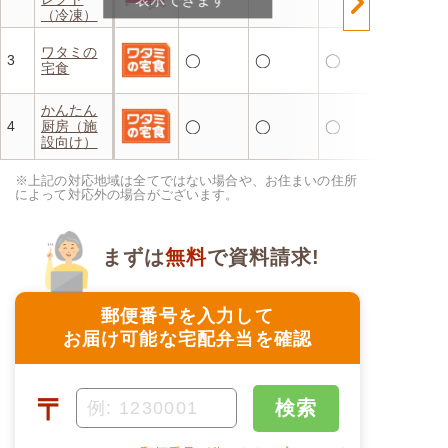
（冷凍）
ワタミの
3
◯
◯
◯
宅食
かんたん
4
厨房（施
◯
◯
◯
設向け）
※上記の対応地域は全てではない場合や、お住まいの住所
によって対応外の場合がございます。
まずは
無料
で資料請求!
郵便番号を入力して
お届け可能な宅配弁当を確認
〒
検索