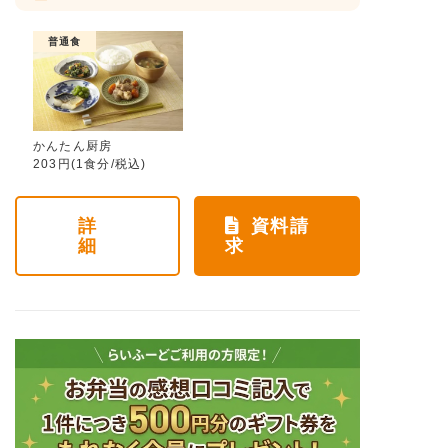
普通食
かんたん厨房
203円(1食分/税込)
詳
資料請
細
求