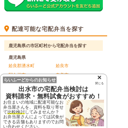
配達可能な宅配弁当を探す
鹿児島県の市区町村から宅配弁当を探す
鹿児島県
姶良郡湧水町
姶良市
阿久根市
奄美市
×
らいふーどからのお知らせ
伊佐市
出水郡長島町
閉じる
出水市
の宅配弁当検討は
出水市
いちき串木野市
資料請求・無料試食がおすすめ！
お住まいの地域に配達可能なお
指宿市
大島郡天城町
弁当屋さんを、資料を取り寄せ
大島郡伊仙町
大島郡宇検村
て
比較検討
してみませんか？
お弁当屋さんによっては試食が
大島郡喜界町
大島郡瀬戸内町
できる店舗もありますのでお問
い合わせください。