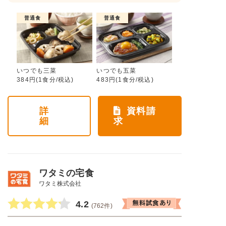
普通食
普通食
いつでも三菜
いつでも五菜
384円(1食分/税込)
483円(1食分/税込)
詳
資料請
細
求
ワタミの宅食
ワタミ株式会社
4.2
(762件)