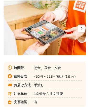
時間帯
朝食、昼食、夕食
価格目安
450円～632円/税込 (1食分)
お届け方法
手渡し
注文単位
1食分から注文可能
安否確認
有