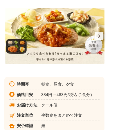
時間帯
朝食、昼食、夕食
価格目安
384円～483円/税込 (1食分)
お届け方法
クール便
注文単位
複数食をまとめて注文
安否確認
無