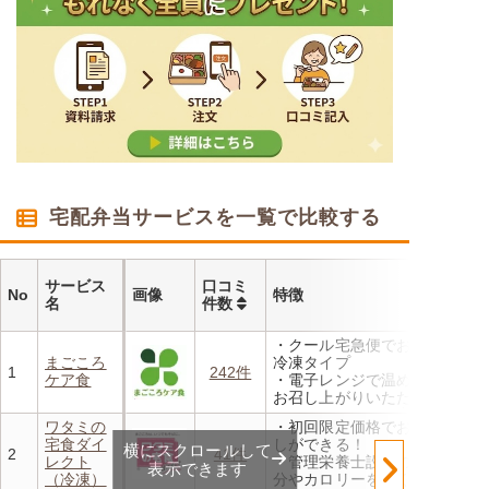
宅配弁当サービスを一覧で比較する
サービス
口コミ
No
画像
特徴
名
件数
・クール宅急便でお届けする
まごころ
冷凍タイプ
1
242件
ケア食
・電子レンジで温めるだけで
お召し上がりいただけます
・メニューの組み合わせは管
ワタミの
・初回限定価格でお得にお試
理栄養士にお任せ
宅食ダイ
しができる！
横にスクロールして
・定期は通常価格と比べてな
2
41件
レクト
・管理栄養士設計の献立で塩
んと20％OFF！
表示できます
（冷凍）
分やカロリーを賢く管理