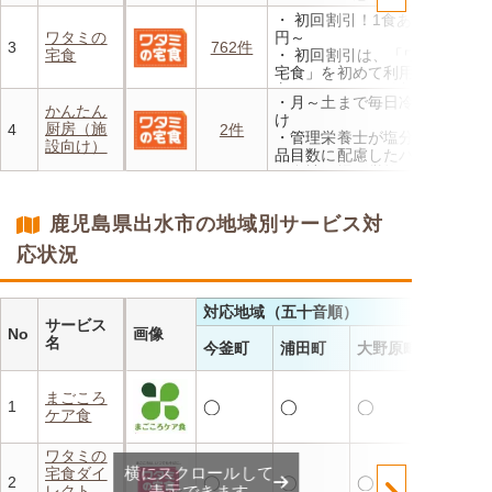
・レンジで温めるだけ 火を
・ 初回割引！1食あたり472
使わず安全で片付けも簡単
ワタミの
円～
・豊富な献立で毎日の食卓を
3
762件
宅食
・ 初回割引は、「ワタミの
飽きることなく楽しめます
宅食」を初めて利用される
方、または6か月以上利用を
・月～土まで毎日冷蔵でお届
お休みされている方が対象と
かんたん
け
なります。※「好い日のおか
厨房（施
4
2件
・管理栄養士が塩分カロリー
ず」「好い日の御膳」は対象
設向け）
品目数に配慮したパック惣菜
外
・自社工場で厳格な安全基準
・香り、風味、食感が楽しめ
のもと製造
るよう冷蔵でお届け
・施設の人手不足やコスト削
・日替わりの献立を週1日か
鹿児島県出水市の地域別サービス対
減を実現！温めるだけで簡単
らご利用可能
応状況
対応地域（五十音順）
サービス
No
画像
名
今釜町
浦田町
大野原町
まごころ
1
◯
◯
◯
ケア食
ワタミの
横にスクロールして
宅食ダイ
2
◯
◯
◯
レクト
表示できます