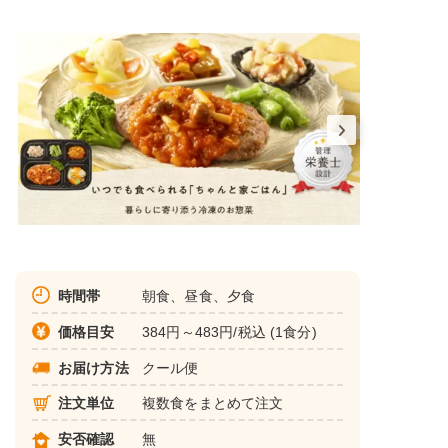
時間帯
朝食、昼食、夕食
価格目安
384円～483円/税込 (1食分)
お届け方法
クール便
注文単位
複数食をまとめて注文
安否確認
無