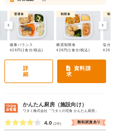
普通食
制限食
制限食
健康バランス
糖質制限食
塩分制限食
426円(1食分/税込)
426円(1食分/税込)
426円(1食分/税
詳
資料請
細
求
かんたん厨房（施設向け）
ワタミ株式会社「ワタミの宅食 かんたん厨房」
4.0
(2件)