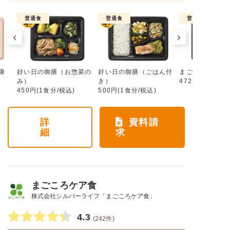
普通食
普通食
普通食
康
好い日の御膳（お惣菜の
好い日の御膳（ごはん付
まごころ手鞠
み）
き）
472円(1食分/税
450円(1食分/税込)
500円(1食分/税込)
詳
資料請
細
求
まごころケア食
株式会社シルバーライフ「まごころケア食」
4.3
(242件)