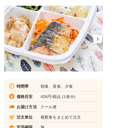
時間帯
朝食、昼食、夕食
価格目安
426円/税込 (1食分)
お届け方法
クール便
注文単位
複数食をまとめて注文
安否確認
無