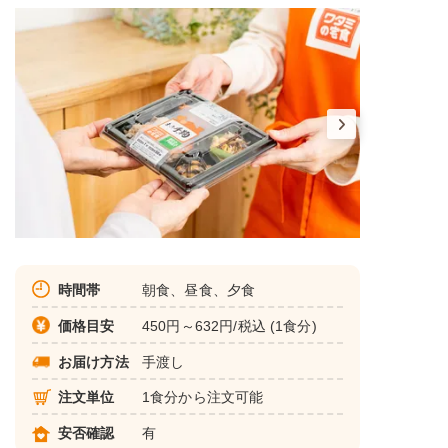
時間帯
朝食、昼食、夕食
価格目安
450円～632円/税込 (1食分)
お届け方法
手渡し
注文単位
1食分から注文可能
安否確認
有