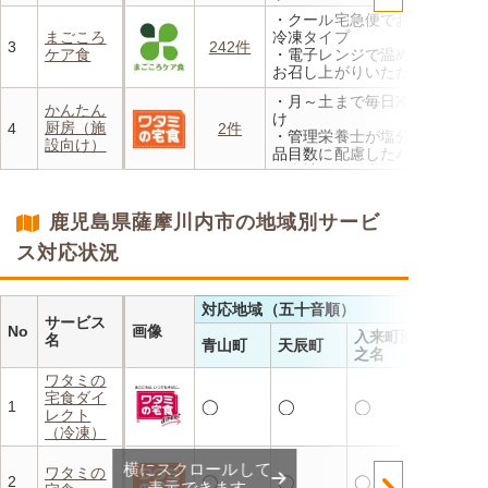
方、または6か月以上利用を
・クール宅急便でお届けする
お休みされている方が対象と
まごころ
冷凍タイプ
なります。※「好い日のおか
3
242件
ケア食
・電子レンジで温めるだけで
ず」「好い日の御膳」は対象
お召し上がりいただけます
外
・メニューの組み合わせは管
・香り、風味、食感が楽しめ
・月～土まで毎日冷蔵でお届
理栄養士にお任せ
かんたん
るよう冷蔵でお届け
け
・定期は通常価格と比べてな
厨房（施
4
2件
・日替わりの献立を週1日か
・管理栄養士が塩分カロリー
んと20％OFF！
設向け）
らご利用可能
品目数に配慮したパック惣菜
・自社工場で厳格な安全基準
のもと製造
・施設の人手不足やコスト削
鹿児島県薩摩川内市の地域別サービ
減を実現！温めるだけで簡単
ス対応状況
対応地域（五十音順）
サービス
No
画像
入来町浦
名
青山町
天辰町
之名
ワタミの
宅食ダイ
1
◯
◯
◯
レクト
（冷凍）
横にスクロールして
ワタミの
2
◯
◯
◯
表示できます