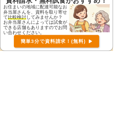
資料請求・無料試食がおすすめ！
出水市
いちき串木野市
お住まいの地域に配達可能なお
弁当屋さんを、資料を取り寄せ
指宿市
大島郡天城町
て
比較検討
してみませんか？
お弁当屋さんによっては試食が
大島郡伊仙町
大島郡宇検村
できる店舗もありますのでお問
い合わせください。
大島郡喜界町
大島郡瀬戸内町
お届け可能な宅配弁当の資料を一括で請求
（無料）
簡単3分で資料請求！(無料)
大島郡龍郷町
大島郡知名町
〒
検索
大島郡徳之島町
大島郡大和村
大島郡与論町
大島郡和泊町
鹿児島郡十島村
鹿児島郡三島村
鹿児島市
鹿屋市
肝属郡肝付町
肝属郡錦江町
肝属郡東串良町
肝属郡南大隅町
霧島市
熊毛郡中種子町
熊毛郡南種子町
熊毛郡屋久島町
薩摩郡さつま町
薩摩川内市