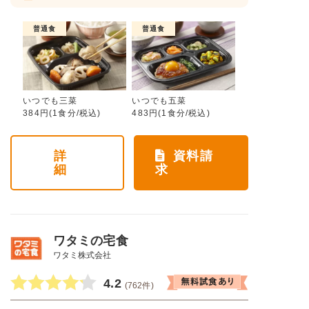
普通食
普通食
いつでも三菜
いつでも五菜
384円(1食分/税込)
483円(1食分/税込)
詳
資料請
細
求
ワタミの宅食
ワタミ株式会社
4.2
(762件)