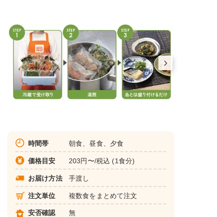
時間帯
朝食、昼食、夕食
価格目安
203円〜/税込 (1食分)
お届け方法
手渡し
注文単位
複数食をまとめて注文
安否確認
無