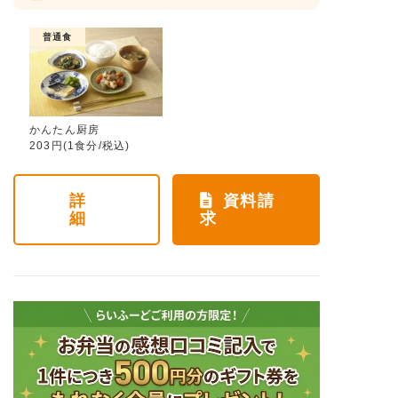
普通食
かんたん厨房
203円(1食分/税込)
詳
資料請
細
求