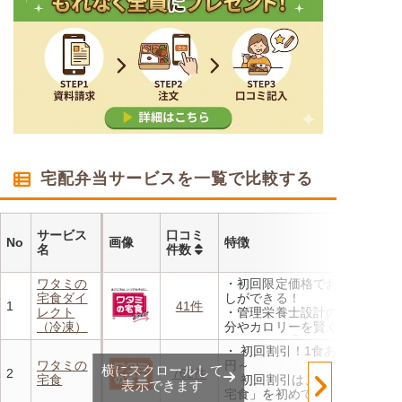
宅配弁当サービスを一覧で比較する
サービス
口コミ
No
画像
特徴
名
件数
ワタミの
・初回限定価格でお得にお試
宅食ダイ
しができる！
1
41件
レクト
・管理栄養士設計の献立で塩
（冷凍）
分やカロリーを賢く管理
・レンジで温めるだけ 火を
・ 初回割引！1食あたり472
使わず安全で片付けも簡単
ワタミの
円～
横にスクロールして
・豊富な献立で毎日の食卓を
2
762件
宅食
・ 初回割引は、「ワタミの
飽きることなく楽しめます
表示できます
宅食」を初めて利用される