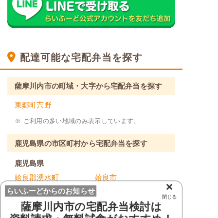
配達可能な宅配弁当を探す
薩摩川内市の町域・大字から宅配弁当を探す
東郷町宍野
※ ご利用の多い地域のみ表示しています。
鹿児島県の市区町村から宅配弁当を探す
鹿児島県
姶良郡湧水町
姶良市
×
らいふーどからのお知らせ
阿久根市
奄美市
閉じる
薩摩川内市
の宅配弁当検討は
伊佐市
出水郡長島町