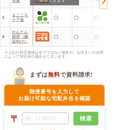
宅食
まごころ
3
◯
◯
◯
ケア食
かんたん
4
厨房（施
◯
◯
◯
設向け）
※上記の対応地域は全てではない場合や、お住まいの住所
によって対応外の場合がございます。
まずは
無料
で資料請求!
郵便番号を入力して
お届け可能な宅配弁当を確認
〒
検索