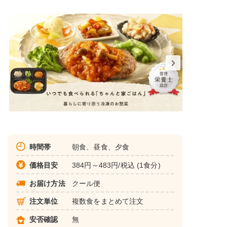
時間帯
朝食、昼食、夕食
価格目安
384円～483円/税込 (1食分)
お届け方法
クール便
注文単位
複数食をまとめて注文
安否確認
無