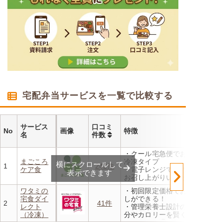
宅配弁当サービスを一覧で比較する
サービス
口コミ
No
画像
特徴
名
件数
・クール宅急便でお届けする
まごころ
冷凍タイプ
横にスクロールして
1
242件
ケア食
・電子レンジで温めるだけで
表示できます
お召し上がりいただけます
・メニューの組み合わせは管
ワタミの
・初回限定価格でお得にお試
理栄養士にお任せ
宅食ダイ
しができる！
・定期は通常価格と比べてな
2
41件
レクト
・管理栄養士設計の献立で塩
んと20％OFF！
（冷凍）
分やカロリーを賢く管理