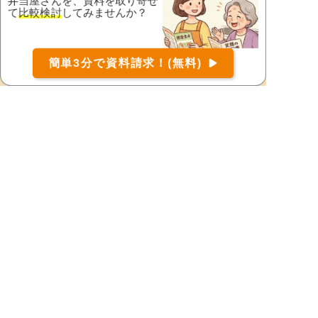
弁当屋さんを、資料を取り寄せ
て
比較検討
してみませんか？
薩摩郡さつま町
薩摩川内市
志布志市
曽於郡大崎町
お届け可能な宅配弁当の資料を一括で請求
（無料）
曽於市
垂水市
簡単3分で資料請求！(無料)
〒
検索
西之表市
日置市
枕崎市
南九州市
南さつま市
都道府県から宅配弁当を探す
北海道・東北地方
北海道
宮城県
福島県
青森県
岩手県
山形県
秋田県
関東地方
東京都
神奈川県
埼玉県
千葉県