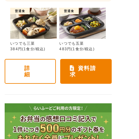
普通食
普通食
いつでも三菜
いつでも五菜
384円(1食分/税込)
483円(1食分/税込)
詳
資料請
細
求