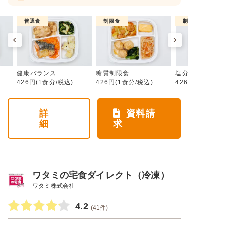
普通食
制限食
制限食
健康バランス
糖質制限食
塩分制限食
426円(1食分/税込)
426円(1食分/税込)
426円(1食分/税
詳
資料請
細
求
ワタミの宅食ダイレクト（冷凍）
ワタミ株式会社
4.2
(41件)