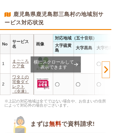
・レンジで温めるだけ 火を
使わず安全で片付けも簡単
・豊富な献立で毎日の食卓を
鹿児島県鹿児島郡三島村の地域別サ
飽きることなく楽しめます
ービス対応状況
対応地域（五十音順）
サービス
No
画像
大字硫黄
名
大字黒島
大字竹島
島
まごころ
横にスクロールして
1
◯
◯
◯
ケア食
表示できます
ワタミの
宅食ダイ
2
◯
◯
◯
レクト
（冷凍）
※上記の対応地域は全てではない場合や、お住まいの住所
によって対応外の場合がございます。
まずは
無料
で資料請求!