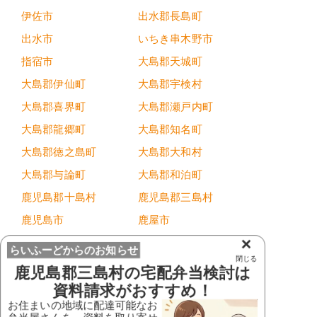
伊佐市
出水郡長島町
出水市
いちき串木野市
指宿市
大島郡天城町
大島郡伊仙町
大島郡宇検村
大島郡喜界町
大島郡瀬戸内町
大島郡龍郷町
大島郡知名町
大島郡徳之島町
大島郡大和村
大島郡与論町
大島郡和泊町
鹿児島郡十島村
鹿児島郡三島村
鹿児島市
鹿屋市
×
肝属郡肝付町
肝属郡錦江町
らいふーどからのお知らせ
閉じる
肝属郡東串良町
肝属郡南大隅町
鹿児島郡三島村
の宅配弁当検討は
資料請求がおすすめ！
霧島市
熊毛郡中種子町
お住まいの地域に配達可能なお
熊毛郡南種子町
熊毛郡屋久島町