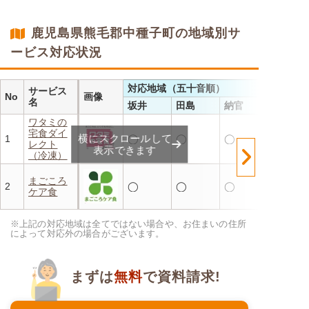
・メニューの組み合わせは管
理栄養士にお任せ
・定期は通常価格と比べてな
鹿児島県熊毛郡中種子町の地域別サ
んと20％OFF！
ービス対応状況
対応地域（五十音順）
サービス
No
画像
名
坂井
田島
納官
ワタミの
宅食ダイ
横にスクロールして
1
◯
◯
◯
レクト
表示できます
（冷凍）
まごころ
2
◯
◯
◯
ケア食
※上記の対応地域は全てではない場合や、お住まいの住所
によって対応外の場合がございます。
まずは
無料
で資料請求!