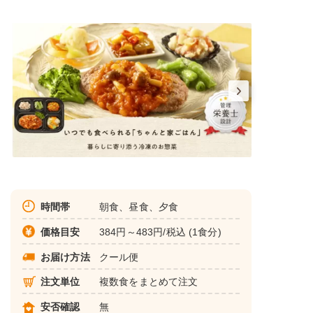
時間帯
朝食、昼食、夕食
価格目安
384円～483円/税込 (1食分)
お届け方法
クール便
注文単位
複数食をまとめて注文
安否確認
無