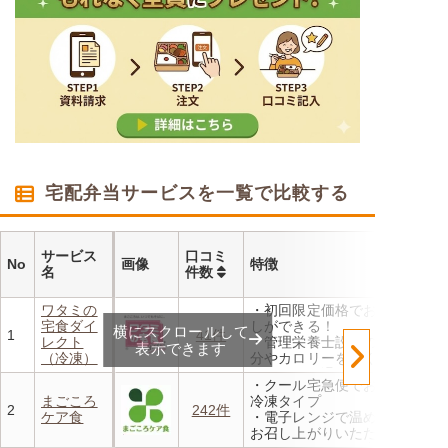
宅配弁当サービスを一覧で比較する
サービス
口コミ
No
画像
特徴
名
件数
ワタミの
・初回限定価格でお得にお試
宅食ダイ
しができる！
横にスクロールして
1
41件
レクト
・管理栄養士設計の献立で塩
表示できます
（冷凍）
分やカロリーを賢く管理
・レンジで温めるだけ 火を
・クール宅急便でお届けする
使わず安全で片付けも簡単
まごころ
冷凍タイプ
・豊富な献立で毎日の食卓を
2
242件
ケア食
・電子レンジで温めるだけで
飽きることなく楽しめます
お召し上がりいただけます