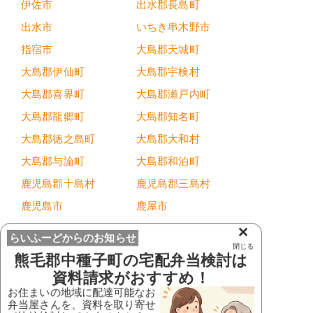
伊佐市
出水郡長島町
出水市
いちき串木野市
指宿市
大島郡天城町
大島郡伊仙町
大島郡宇検村
大島郡喜界町
大島郡瀬戸内町
大島郡龍郷町
大島郡知名町
大島郡徳之島町
大島郡大和村
大島郡与論町
大島郡和泊町
鹿児島郡十島村
鹿児島郡三島村
鹿児島市
鹿屋市
肝属郡肝付町
肝属郡錦江町
×
らいふーどからのお知らせ
閉じる
肝属郡東串良町
肝属郡南大隅町
熊毛郡中種子町
の宅配弁当検討は
霧島市
熊毛郡中種子町
資料請求がおすすめ！
お住まいの地域に配達可能なお
熊毛郡南種子町
熊毛郡屋久島町
弁当屋さんを、資料を取り寄せ