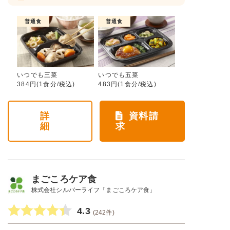
普通食
普通食
いつでも三菜
いつでも五菜
384円(1食分/税込)
483円(1食分/税込)
詳
資料請
細
求
まごころケア食
株式会社シルバーライフ「まごころケア食」
4.3
(242件)