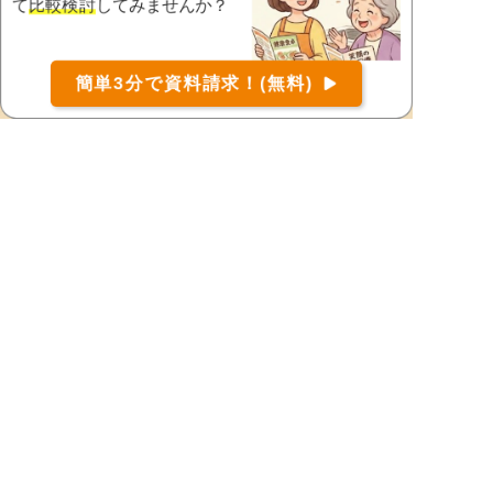
て
比較検討
してみませんか？
薩摩郡さつま町
薩摩川内市
志布志市
曽於郡大崎町
お届け可能な宅配弁当の資料を一括で請求
（無料）
曽於市
垂水市
簡単3分で資料請求！(無料)
〒
検索
西之表市
日置市
枕崎市
南九州市
南さつま市
都道府県から宅配弁当を探す
北海道・東北地方
北海道
宮城県
福島県
青森県
岩手県
山形県
秋田県
関東地方
東京都
神奈川県
埼玉県
千葉県
栃木県
茨城県
群馬県