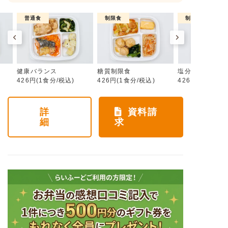
普通食
制限食
制限食
健康バランス
糖質制限食
塩分制限食
426円(1食分/税込)
426円(1食分/税込)
426円(1食分/税
詳
資料請
細
求