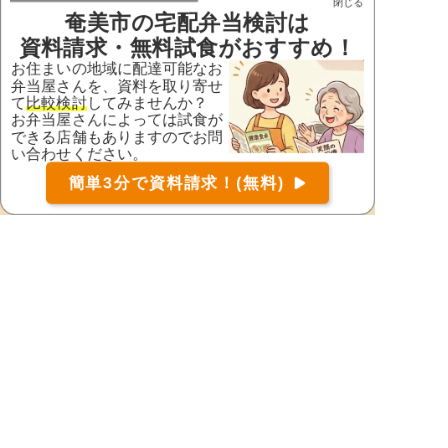
閉じる
奄美市
の宅配弁当検討は
大島郡龍郷町
大島郡知名町
資料請求・無料試食がおすすめ！
大島郡徳之島町
大島郡大和村
お住まいの地域に配達可能なお
弁当屋さんを、資料を取り寄せ
大島郡与論町
大島郡和泊町
て
比較検討
してみませんか？
鹿児島郡十島村
鹿児島郡三島村
お弁当屋さんによっては試食が
できる店舗もありますのでお問
鹿児島市
鹿屋市
い合わせください。
お届け可能な宅配弁当の資料を一括で請求
（無料）
肝属郡肝付町
肝属郡錦江町
簡単3分で資料請求！(無料)
〒
検索
肝属郡東串良町
肝属郡南大隅町
霧島市
熊毛郡中種子町
熊毛郡南種子町
熊毛郡屋久島町
薩摩郡さつま町
薩摩川内市
志布志市
曽於郡大崎町
曽於市
垂水市
西之表市
日置市
枕崎市
南九州市