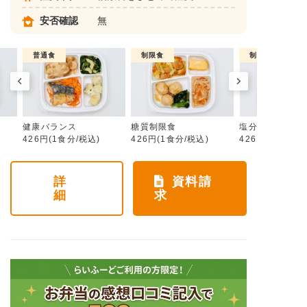
安否確認
無
普通食
制限食
制限食
健康バランス
糖質制限食
塩分制限食
426円(1食分/税込)
426円(1食分/税込)
426円(1食分/税
詳
資料請
細
求