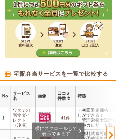
宅配弁当サービスを一覧で比較する
サービス
口コミ
No
画像
特徴
名
件数
ワタミの
・初回限定価格でお得にお試
宅食ダイ
しができる！
1
41件
レクト
・管理栄養士設計の献立で塩
（冷凍）
分やカロリーを賢く管理
横にスクロールして
・レンジで温めるだけ 火を
表示できます
・無料試食可能
使わず安全で片付けも簡単
まごころ
・安否確認無料 ご家族やケ