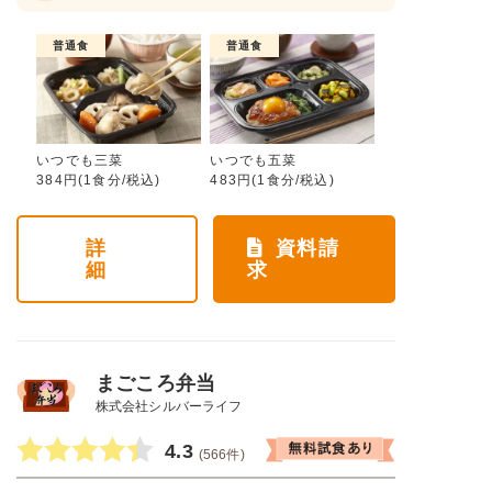
普通食
普通食
いつでも三菜
いつでも五菜
384円(1食分/税込)
483円(1食分/税込)
詳
資料請
細
求
まごころ弁当
株式会社シルバーライフ
4.3
(566件)