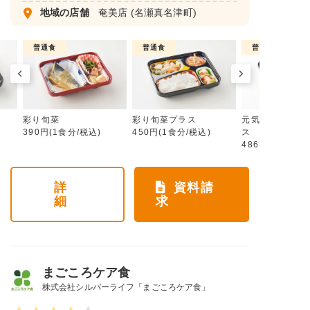
地域の店舗
奄美店
(名瀬真名津町)
普通食
普通食
普通食
彩り旬菜
彩り旬菜プラス
元気旬菜・元気
390円(1食分/税込)
450円(1食分/税込)
ス
486円(1食分/税
詳
資料請
細
求
まごころケア食
株式会社シルバーライフ「まごころケア食」