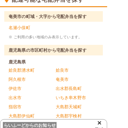
奄美市の町域・大字から宅配弁当を探す
名瀬小俣町
※ ご利用の多い地域のみ表示しています。
鹿児島県の市区町村から宅配弁当を探す
鹿児島県
姶良郡湧水町
姶良市
阿久根市
奄美市
伊佐市
出水郡長島町
出水市
いちき串木野市
指宿市
大島郡天城町
大島郡伊仙町
大島郡宇検村
×
大島郡喜界町
大島郡瀬戸内町
らいふーどからのお知らせ