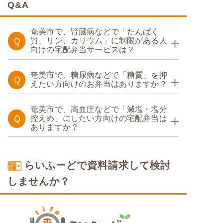
Q&A
奄美市で、腎臓病などで「たんぱく
Ｑ
質、リン、カリウム」に制限がある人
向けの宅配弁当サービスは？
たんぱく調整食
奄美市で、糖尿病などで「糖質」を抑
Ｑ
えたい方向けのお弁当はありますか？
たんぱく調整食
糖質カロリー調整食
奄美市で、高血圧などで「減塩・塩分
Ｑ
控えめ」にしたい方向けの宅配弁当は
ありますか？
塩分制限食
糖質制限食
らいふーどで資料請求して検討
しませんか？