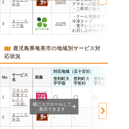
・豊富な献立で毎日の食卓を
2
566件
弁当
アマネへの緊急連絡が可能
飽きることなく楽しめます
・ご希望に合せ、お粥、刻み
食、アレルギーに無料対応
・クール宅急便でお届けする
・1回だけ、1食だけのご注文
まごころ
冷凍タイプ
もOK
3
242件
ケア食
・電子レンジで温めるだけで
お召し上がりいただけます
・メニューの組み合わせは管
理栄養士にお任せ
・定期は通常価格と比べてな
鹿児島県奄美市の地域別サービス対
んと20％OFF！
応状況
対応地域（五十音順）
サービス
No
画像
笠利町大
笠利町大
笠利町大
名
字宇宿
字笠利
字川上
ワタミの
宅食ダイ
1
◯
◯
◯
レクト
（冷凍）
横にスクロールして
表示できます
まごころ
2
-
-
-
弁当