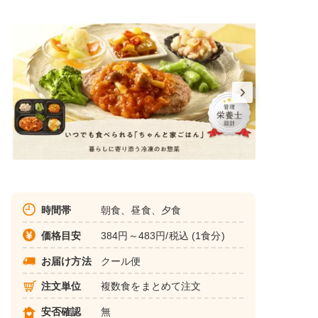
時間帯
朝食、昼食、夕食
価格目安
384円～483円/税込 (1食分)
お届け方法
クール便
注文単位
複数食をまとめて注文
安否確認
無