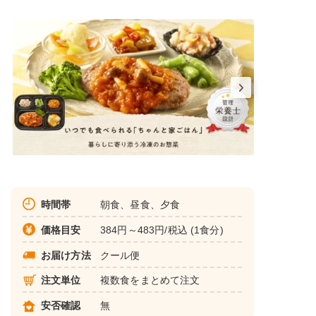
時間帯
朝食、昼食、夕食
価格目安
384円～483円/税込 (1食分)
お届け方法
クール便
注文単位
複数食をまとめて注文
安否確認
無