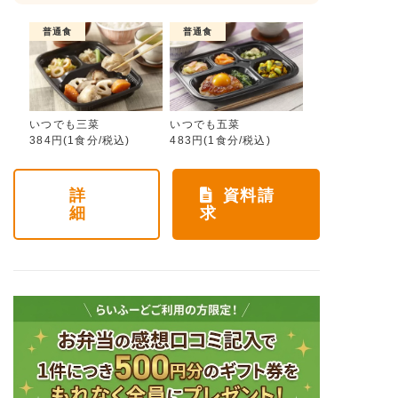
普通食
普通食
いつでも三菜
いつでも五菜
384円(1食分/税込)
483円(1食分/税込)
詳
資料請
細
求