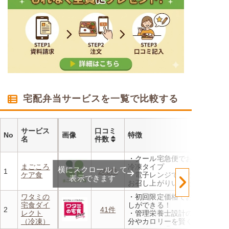
宅配弁当サービスを一覧で比較する
サービス
口コミ
No
画像
特徴
名
件数
・クール宅急便でお届けする
まごころ
冷凍タイプ
横にスクロールして
1
242件
ケア食
・電子レンジで温めるだけで
表示できます
お召し上がりいただけます
・メニューの組み合わせは管
ワタミの
・初回限定価格でお得にお試
理栄養士にお任せ
宅食ダイ
しができる！
・定期は通常価格と比べてな
2
41件
レクト
・管理栄養士設計の献立で塩
んと20％OFF！
（冷凍）
分やカロリーを賢く管理