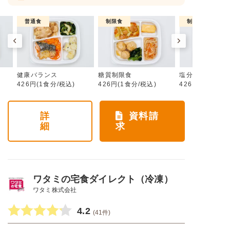
普通食
制限食
制限食
健康バランス
糖質制限食
塩分制限食
426円(1食分/税込)
426円(1食分/税込)
426円(1食分/税
詳
資料請
細
求
ワタミの宅食ダイレクト（冷凍）
ワタミ株式会社
4.2
(41件)