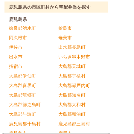
鹿児島県の市区町村から宅配弁当を探す
鹿児島県
姶良郡湧水町
姶良市
阿久根市
奄美市
伊佐市
出水郡長島町
出水市
いちき串木野市
指宿市
大島郡天城町
大島郡伊仙町
大島郡宇検村
大島郡喜界町
大島郡瀬戸内町
大島郡龍郷町
大島郡知名町
大島郡徳之島町
大島郡大和村
大島郡与論町
大島郡和泊町
鹿児島郡十島村
鹿児島郡三島村
鹿児島市
鹿屋市