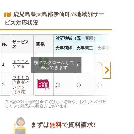
・レンジで温めるだけ 火を
使わず安全で片付けも簡単
・豊富な献立で毎日の食卓を
鹿児島県大島郡伊仙町の地域別サー
飽きることなく楽しめます
ビス対応状況
対応地域（五十音順）
サービス
No
画像
名
大字阿権
大字阿三
大字伊仙
まごころ
横にスクロールして
1
◯
◯
◯
ケア食
表示できます
ワタミの
宅食ダイ
2
◯
◯
◯
レクト
（冷凍）
※上記の対応地域は全てではない場合や、お住まいの住所
によって対応外の場合がございます。
まずは
無料
で資料請求!