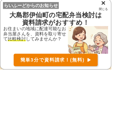
×
らいふーどからのお知らせ
肝属郡肝付町
肝属郡錦江町
閉じる
大島郡伊仙町
の宅配弁当検討は
肝属郡東串良町
肝属郡南大隅町
資料請求がおすすめ！
霧島市
熊毛郡中種子町
お住まいの地域に配達可能なお
弁当屋さんを、資料を取り寄せ
熊毛郡南種子町
熊毛郡屋久島町
て
比較検討
してみませんか？
薩摩郡さつま町
薩摩川内市
お届け可能な宅配弁当の資料を一括で請求
（無料）
志布志市
曽於郡大崎町
簡単3分で資料請求！(無料)
〒
検索
曽於市
垂水市
西之表市
日置市
枕崎市
南九州市
南さつま市
都道府県から宅配弁当を探す
北海道・東北地方
北海道
宮城県
福島県
青森県