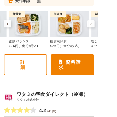
安否確認
無
普通食
制限食
制限食
健康バランス
糖質制限食
塩分制限食
426円(1食分/税込)
426円(1食分/税込)
426円(1食分/税
詳
資料請
細
求
ワタミの宅食ダイレクト（冷凍）
ワタミ株式会社
4.2
(41件)