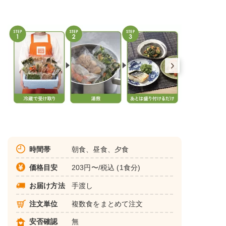
時間帯
朝食、昼食、夕食
価格目安
203円〜/税込 (1食分)
お届け方法
手渡し
注文単位
複数食をまとめて注文
安否確認
無