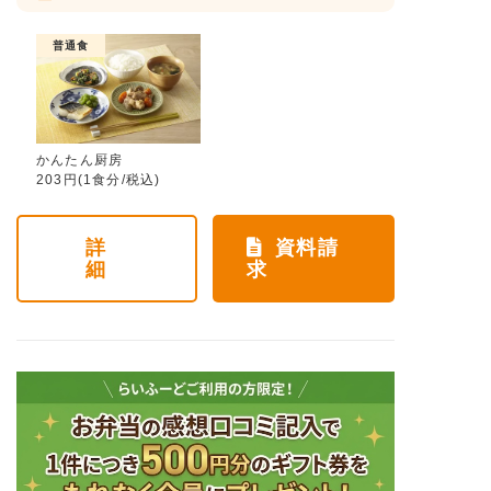
普通食
かんたん厨房
203円(1食分/税込)
詳
資料請
細
求