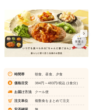
時間帯
朝食、昼食、夕食
価格目安
384円～483円/税込 (1食分)
お届け方法
クール便
注文単位
複数食をまとめて注文
安否確認
無