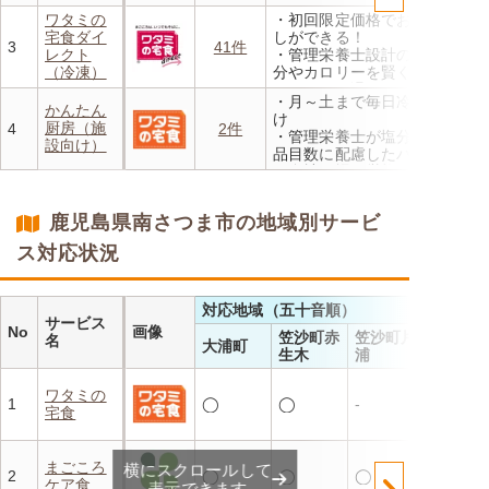
・メニューの組み合わせは管
・香り、風味、食感が楽しめ
ワタミの
・初回限定価格でお得にお試
理栄養士にお任せ
るよう冷蔵でお届け
宅食ダイ
しができる！
・定期は通常価格と比べてな
3
41件
・日替わりの献立を週1日か
レクト
・管理栄養士設計の献立で塩
んと20％OFF！
らご利用可能
（冷凍）
分やカロリーを賢く管理
・レンジで温めるだけ 火を
・月～土まで毎日冷蔵でお届
使わず安全で片付けも簡単
かんたん
け
・豊富な献立で毎日の食卓を
厨房（施
4
2件
・管理栄養士が塩分カロリー
飽きることなく楽しめます
設向け）
品目数に配慮したパック惣菜
・自社工場で厳格な安全基準
のもと製造
・施設の人手不足やコスト削
鹿児島県南さつま市の地域別サービ
減を実現！温めるだけで簡単
ス対応状況
対応地域（五十音順）
サービス
No
画像
笠沙町赤
笠沙町片
名
大浦町
生木
浦
ワタミの
1
◯
◯
-
宅食
まごころ
横にスクロールして
2
◯
◯
◯
ケア食
表示できます