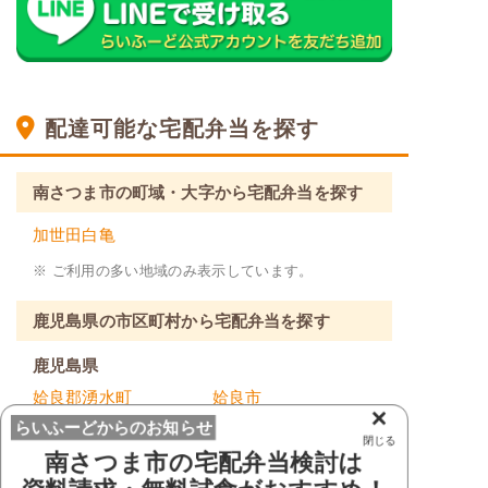
配達可能な宅配弁当を探す
南さつま市の町域・大字から宅配弁当を探す
加世田白亀
※ ご利用の多い地域のみ表示しています。
鹿児島県の市区町村から宅配弁当を探す
鹿児島県
姶良郡湧水町
姶良市
×
らいふーどからのお知らせ
阿久根市
奄美市
閉じる
南さつま市
の宅配弁当検討は
伊佐市
出水郡長島町