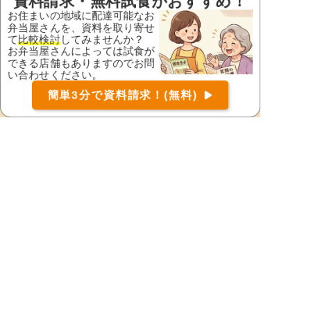
資料請求・無料試食がおすすめ！
出水市
いちき串木野市
お住まいの地域に配達可能なお
弁当屋さんを、資料を取り寄せ
指宿市
大島郡天城町
て
比較検討
してみませんか？
お弁当屋さんによっては試食が
大島郡伊仙町
大島郡宇検村
できる店舗もありますのでお問
い合わせください。
大島郡喜界町
大島郡瀬戸内町
お届け可能な宅配弁当の資料を一括で請求
（無料）
簡単3分で資料請求！(無料)
大島郡龍郷町
大島郡知名町
〒
検索
大島郡徳之島町
大島郡大和村
大島郡与論町
大島郡和泊町
鹿児島郡十島村
鹿児島郡三島村
鹿児島市
鹿屋市
肝属郡肝付町
肝属郡錦江町
肝属郡東串良町
肝属郡南大隅町
霧島市
熊毛郡中種子町
熊毛郡南種子町
熊毛郡屋久島町
薩摩郡さつま町
薩摩川内市