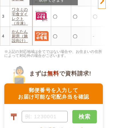
ワタミの
宅食ダイ
3
◯
◯
◯
レクト
（冷凍）
かんたん
4
厨房（施
◯
◯
-
設向け）
※上記の対応地域は全てではない場合や、お住まいの住所
によって対応外の場合がございます。
まずは
無料
で資料請求!
郵便番号を入力して
お届け可能な宅配弁当を確認
〒
検索