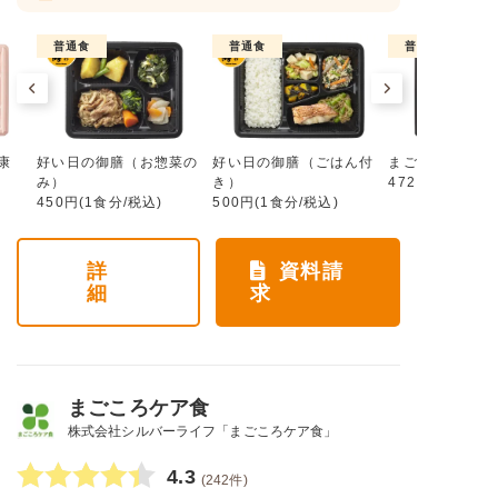
普通食
普通食
普通食
康
好い日の御膳（お惣菜の
好い日の御膳（ごはん付
まごころ手鞠
み）
き）
472円(1食分/税
450円(1食分/税込)
500円(1食分/税込)
詳
資料請
細
求
まごころケア食
株式会社シルバーライフ「まごころケア食」
4.3
(242件)