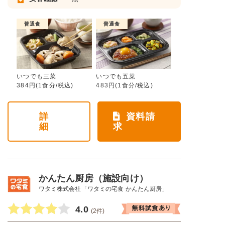
普通食
普通食
いつでも三菜
いつでも五菜
384円(1食分/税込)
483円(1食分/税込)
詳
資料請
細
求
かんたん厨房（施設向け）
ワタミ株式会社「ワタミの宅食 かんたん厨房」
4.0
(2件)