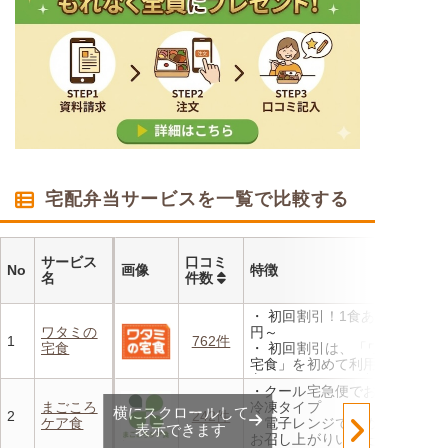
宅配弁当サービスを一覧で比較する
サービス
口コミ
No
画像
特徴
名
件数
・ 初回割引！1食あたり472
ワタミの
円～
1
762件
宅食
・ 初回割引は、「ワタミの
宅食」を初めて利用される
方、または6か月以上利用を
・クール宅急便でお届けする
お休みされている方が対象と
まごころ
冷凍タイプ
横にスクロールして
なります。※「好い日のおか
2
242件
ケア食
・電子レンジで温めるだけで
ず」「好い日の御膳」は対象
表示できます
お召し上がりいただけます
外