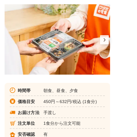
時間帯
朝食、昼食、夕食
価格目安
450円～632円/税込 (1食分)
お届け方法
手渡し
注文単位
1食分から注文可能
安否確認
有