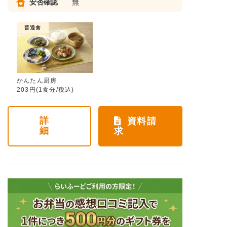
安否確認
無
普通食
かんたん厨房
203円(1食分/税込)
詳
資料請
細
求