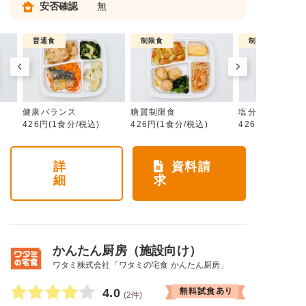
安否確認
無
普通食
制限食
制限食
健康バランス
糖質制限食
塩分制限食
426円(1食分/税込)
426円(1食分/税込)
426円(1食分/税
詳
資料請
細
求
かんたん厨房（施設向け）
ワタミ株式会社「ワタミの宅食 かんたん厨房」
4.0
(2件)