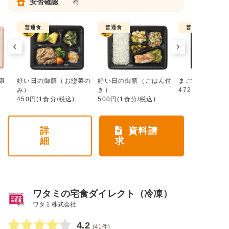
安否確認
有
普通食
普通食
普通食
康
好い日の御膳（お惣菜の
好い日の御膳（ごはん付
まごころ手鞠
み）
き）
472円(1食分/税
450円(1食分/税込)
500円(1食分/税込)
詳
資料請
細
求
ワタミの宅食ダイレクト（冷凍）
ワタミ株式会社
4.2
(41件)