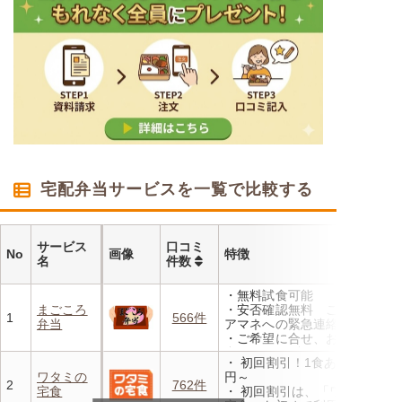
宅配弁当サービスを一覧で比較する
サービス
口コミ
No
画像
特徴
名
件数
・無料試食可能
まごころ
・安否確認無料 ご家族やケ
1
566件
弁当
アマネへの緊急連絡が可能
・ご希望に合せ、お粥、刻み
食、アレルギーに無料対応
・ 初回割引！1食あたり472
・1回だけ、1食だけのご注文
ワタミの
円～
もOK
2
762件
宅食
・ 初回割引は、「ワタミの