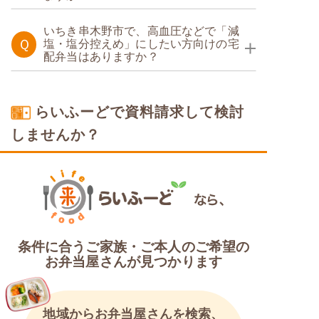
糖質制限食
たんぱく調整食
いちき串木野市で、高血圧などで「減
Ｑ
塩・塩分控えめ」にしたい方向けの宅
配弁当はありますか？
糖質カロリー調整食
塩分制限食
らいふーどで資料請求して検討
しませんか？
条件に合うご家族・ご本人のご希望の
お弁当屋さんが見つかります
地域からお弁当屋さんを検索、