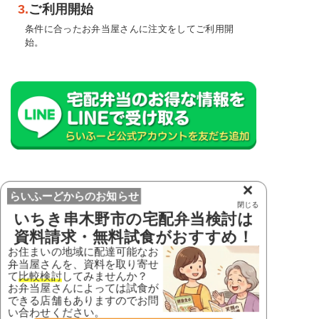
3.
ご利用開始
条件に合ったお弁当屋さんに注文をしてご利用開
始。
×
配達可能な宅配弁当を探す
らいふーどからのお知らせ
閉じる
いちき串木野市
の宅配弁当検討は
資料請求・無料試食がおすすめ！
鹿児島県の市区町村から宅配弁当を探す
お住まいの地域に配達可能なお
弁当屋さんを、資料を取り寄せ
鹿児島県
て
比較検討
してみませんか？
姶良郡湧水町
姶良市
お弁当屋さんによっては試食が
できる店舗もありますのでお問
阿久根市
奄美市
い合わせください。