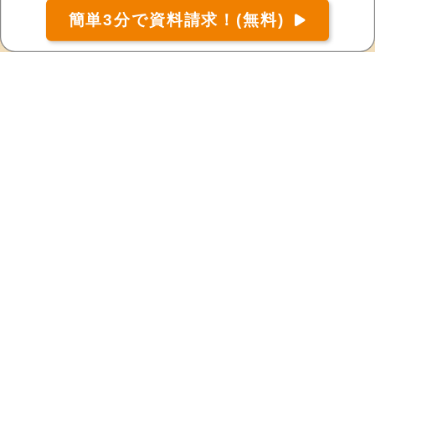
お届け可能な宅配弁当の資料を一括で請求
（無料）
伊佐市
出水郡長島町
簡単3分で資料請求！(無料)
〒
検索
出水市
いちき串木野市
指宿市
大島郡天城町
大島郡伊仙町
大島郡宇検村
大島郡喜界町
大島郡瀬戸内町
大島郡龍郷町
大島郡知名町
大島郡徳之島町
大島郡大和村
大島郡与論町
大島郡和泊町
鹿児島郡十島村
鹿児島郡三島村
鹿児島市
鹿屋市
肝属郡肝付町
肝属郡錦江町
肝属郡東串良町
肝属郡南大隅町
霧島市
熊毛郡中種子町
熊毛郡南種子町
熊毛郡屋久島町