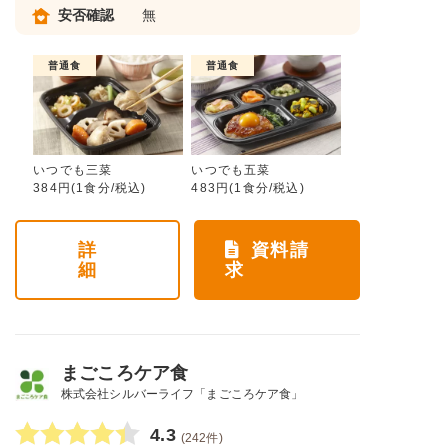
安否確認
無
普通食
普通食
いつでも三菜
いつでも五菜
384円(1食分/税込)
483円(1食分/税込)
詳
資料請
細
求
まごころケア食
株式会社シルバーライフ「まごころケア食」
4.3
(242件)