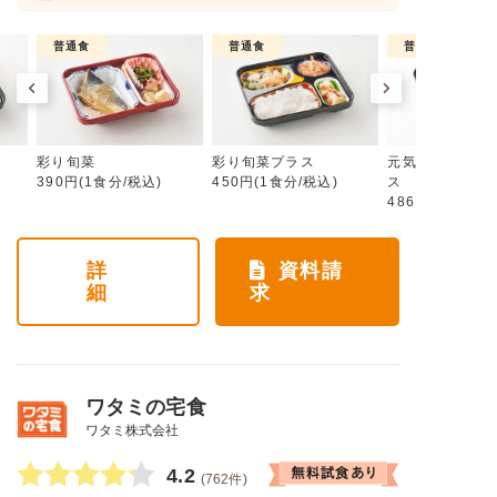
普通食
普通食
普通食
彩り旬菜
彩り旬菜プラス
元気旬菜・元気
390円(1食分/税込)
450円(1食分/税込)
ス
486円(1食分/税
詳
資料請
細
求
ワタミの宅食
ワタミ株式会社
4.2
(762件)