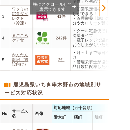
宅食」を初めて利用される
横にスクロールして
方、または6か月以上利用を
ワタミの
表示できます
・初回限定価格でお得にお試
お休みされている方が対象と
宅食ダイ
しができる！
なります。※「好い日のおか
3
41件
レクト
・管理栄養士設計の献立で塩
ず」「好い日の御膳」は対象
（冷凍）
分やカロリーを賢く管理
外
・レンジで温めるだけ 火を
・香り、風味、食感が楽しめ
・クール宅急便でお届けする
使わず安全で片付けも簡単
るよう冷蔵でお届け
まごころ
冷凍タイプ
・豊富な献立で毎日の食卓を
4
242件
・日替わりの献立を週1日か
ケア食
・電子レンジで温めるだけで
飽きることなく楽しめます
らご利用可能
お召し上がりいただけます
・メニューの組み合わせは管
・月～土まで毎日冷蔵でお届
理栄養士にお任せ
かんたん
け
・定期は通常価格と比べてな
厨房（施
5
2件
・管理栄養士が塩分カロリー
んと20％OFF！
設向け）
品目数に配慮したパック惣菜
・自社工場で厳格な安全基準
のもと製造
・施設の人手不足やコスト削
鹿児島県いちき串木野市の地域別サ
減を実現！温めるだけで簡単
ービス対応状況
対応地域（五十音順）
サービス
No
画像
名
愛木町
曙町
旭町