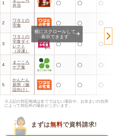
まごころ
1
◯
◯
◯
弁当
ワタミの
2
◯
◯
◯
宅食
横にスクロールして
表示できます
ワタミの
宅食ダイ
3
◯
◯
◯
レクト
（冷凍）
まごころ
4
◯
◯
◯
ケア食
かんたん
5
厨房（施
◯
◯
◯
設向け）
※上記の対応地域は全てではない場合や、お住まいの住所
によって対応外の場合がございます。
まずは
無料
で資料請求!