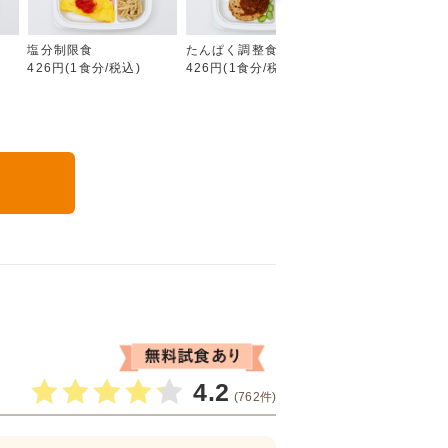
塩分制限食
たんぱく調整食
カロリー調整食
426円(1食分/税込)
426円(1食分/税込)
426円(1食分/税込
る
4.2
(762件)