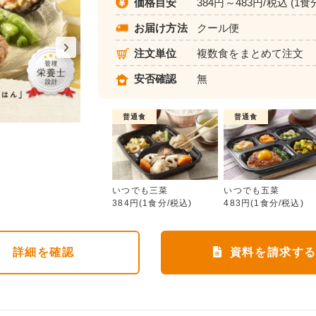
価格目安
384円～483円/税込 (1食
お届け方法
クール便
注文単位
複数食をまとめて注文
安否確認
無
普通食
普通食
いつでも三菜
いつでも三菜
いつでも五菜
384円(1食分/税込)
483円(1食分/税込)
詳細
を確認
資料を請求す