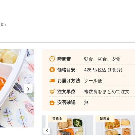
ア食」
時間帯
朝食、昼食、夕食
価格目安
426円/税込 (1食分)
お届け方法
クール便
注文単位
複数食をまとめて注文
安否確認
無
制限食
普通食
制限食
健康バランス