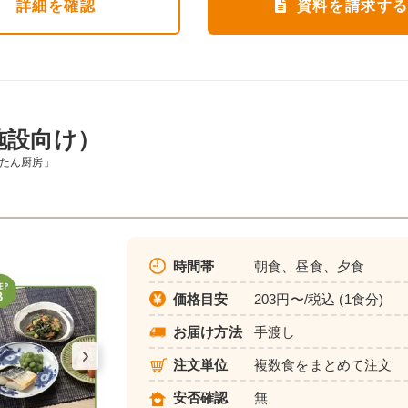
詳細
を確認
資料を請求す
施設向け）
んたん厨房」
時間帯
朝食、昼食、夕食
価格目安
203円〜/税込 (1食分)
お届け方法
手渡し
注文単位
複数食をまとめて注文
安否確認
無