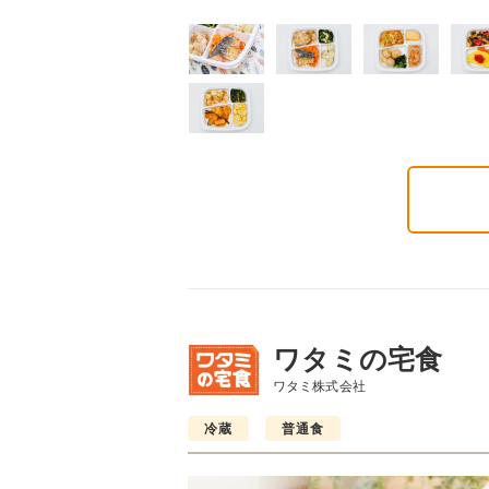
質制限食
塩分制限食
たんぱく調整食
6円(1食分/税込)
426円(1食分/税込)
426円(1食分/税込)
ワタミの宅食
ワタミ株式会社
冷蔵
普通食