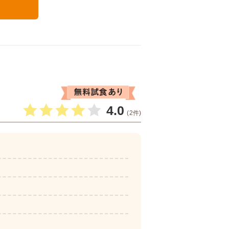
る
4.0
(2件)