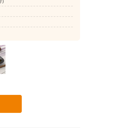
分)
いつでも五菜
る