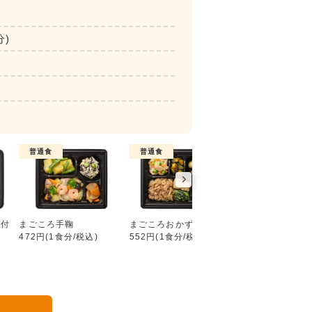
分)
普通食
普通食
普通食
好い日の御膳（ごはん付き）
ん付
まごころ手鞠
まごころおかず
まごころダブル
472円(1食分/税込)
552円(1食分/税込)
632円(1食分/税込