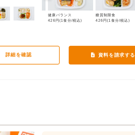
カロリー調整食
健康バランス
糖質制限食
426円(1食分/税込)
426円(1食分/税込)
426円(1食分/税込)
詳細
を確認
資料を請求す