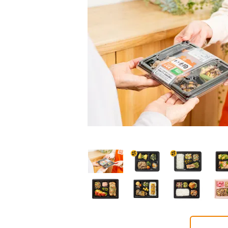
普通食
普通食
普通食
ごころダブル
まごころ御膳
まごころ小箱
2円(1食分/税込)
568円(1食分/税込)
496円(1食分/税込)