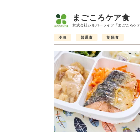
まごころケア食
株式会社シルバーライフ「まごころケ
冷凍
普通食
制限食
制限食
制限食
制限食