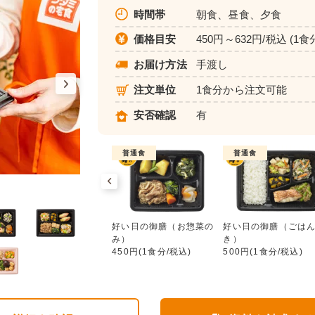
時間帯
朝食、昼食、夕食
価格目安
450円～632円/税込 (1食
お届け方法
手渡し
注文単位
1食分から注文可能
安否確認
有
普通食
普通食
普通食
好い日の御膳（お惣菜のみ）
ワタミdeおいしい健康
好い日の御膳（お惣菜の
好い日の御膳（ごは
552円(1食分/税込)
み）
き）
450円(1食分/税込)
500円(1食分/税込)