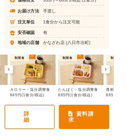
お届け方法
手渡し
注文単位
1食分から注文可能
安否確認
有
地域の店舗
かなざわ店
(八日市出町)
制限食
制限食
制限食
カロリー・塩分調整食
たんぱく・塩分調整食
透析食
885円(1食分/税込)
885円(1食分/税込)
885円(1食分/税
詳
資料請
細
求