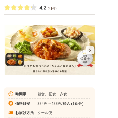
4.2
(41件)
時間帯
朝食、昼食、夕食
価格目安
384円～483円/税込 (1食分)
お届け方法
クール便