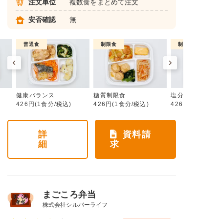
注文単位
複数食をまとめて注文
安否確認
無
普通食
制限食
制限食
健康バランス
糖質制限食
塩分制限食
426円(1食分/税込)
426円(1食分/税込)
426円(1食分/税
詳
資料請
細
求
まごころ弁当
株式会社シルバーライフ