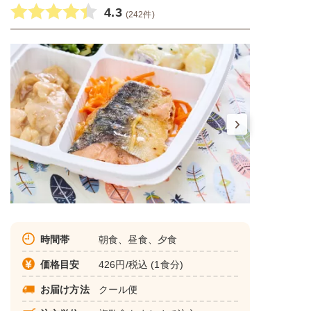
4.3
(242件)
時間帯
朝食、昼食、夕食
価格目安
426円/税込 (1食分)
お届け方法
クール便