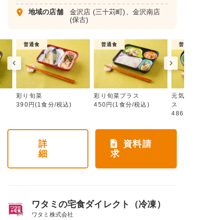
地域の店舗
金沢店
(三十苅町)、
金沢南店
(保古)
普通食
普通食
普通食
彩り旬菜
彩り旬菜プラス
元気旬菜・元気
390円(1食分/税込)
450円(1食分/税込)
ス
486円(1食分/税
詳
資料請
細
求
ワタミの宅食ダイレクト（冷凍）
ワタミ株式会社