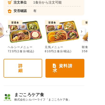
注文単位
1食分から注文可能
安否確認
有
普通食
普通食
普通食
ヘルシーメニュー
元気メニュー
朝食メニュー
723円(1食分/税込)
810円(1食分/税込)
358円(1食分/税
詳
資料請
細
求
まごころケア食
株式会社シルバーライフ「まごころケア食」