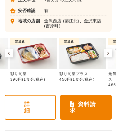
安否確認
有
地域の店舗
金沢西店
(藤江北)、
金沢東店
(吉原町)
普通食
普通食
普通食
彩り旬菜
彩り旬菜プラス
元気旬菜・元気
390円(1食分/税込)
450円(1食分/税込)
ス
486円(1食分/税
詳
資料請
細
求