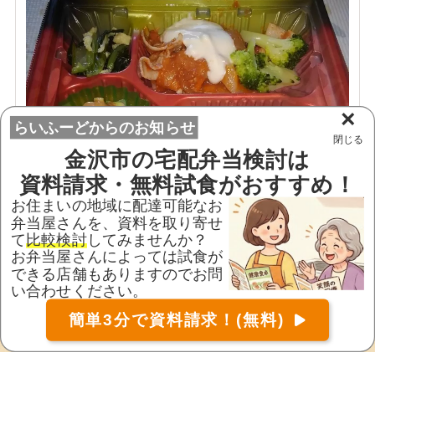
×
らいふーどからのお知らせ
閉じる
金沢市
の宅配弁当検討は
資料請求・無料試食がおすすめ！
お住まいの地域に配達可能なお
弁当屋さんを、資料を取り寄せ
て
比較検討
してみませんか？
お弁当屋さんによっては試食が
何種類もの野菜があるので彩りもよくバラン
できる店舗もありますのでお問
い合わせください。
スもよくて、とても有難いです。味付けは少
お届け可能な宅配弁当の資料を一括で請求
（無料）
し薄くて物足りないと思うものもあります
簡単3分で資料請求！(無料)
が、体のことを考えるとこれくらいの味付け
〒
検索
に慣れる方がいいのかなと思いました。もう
少し豚肉の量が多いといいかなと思いまし
た。
5.0