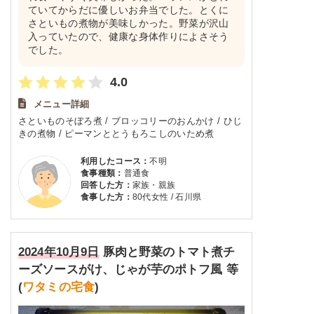
ていてからだに優しいお弁当でした。とくに
さといもの煮物が美味しかった。野菜が沢山
入っていたので、健康な身体作りによさそう
でした。
4.0
メニュー詳細
さといものそぼろ煮 / ブロッコリーのおんかけ / ひじ
きの煮物 / ピーマンととうもろこしのいため煮
利用したコース：
不明
食事種類：
普通食
回答した方：
家族・親族
食事した方：
80代女性 / 石川県
2024年10月9日
豚肉と野菜のトマト煮チ
ーズソースがけ、じゃが芋のポトフ風 等
(
ワタミの宅食
)