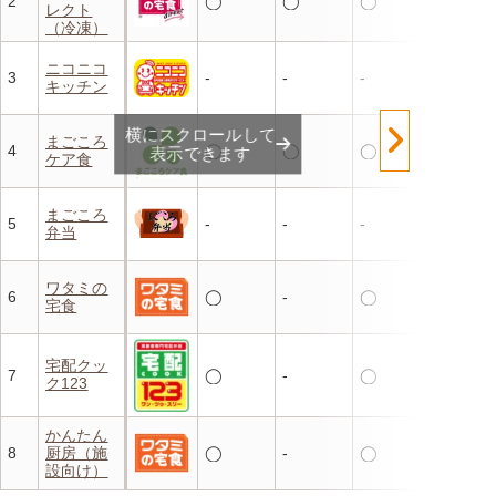
2
◯
◯
◯
レクト
（冷凍）
ニコニコ
3
-
-
-
キッチン
横にスクロールして
まごころ
4
◯
◯
◯
表示できます
ケア食
まごころ
5
-
-
-
弁当
ワタミの
6
◯
-
◯
宅食
宅配クッ
7
◯
-
◯
ク123
かんたん
8
厨房（施
◯
-
◯
設向け）