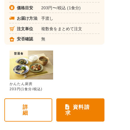
価格目安
203円〜/税込 (1食分)
お届け方法
手渡し
注文単位
複数食をまとめて注文
安否確認
無
普通食
かんたん厨房
203円(1食分/税込)
詳
資料請
細
求