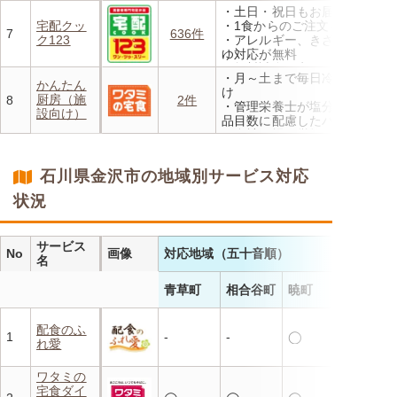
方、または6か月以上利用を
・土日・祝日もお届け
お休みされている方が対象と
宅配クッ
・1食からのご注文もOK
なります。※「好い日のおか
7
636件
ク123
・アレルギー、きざみ、おか
ず」「好い日の御膳」は対象
ゆ対応が無料
外
・無料試食・安否確認・朝食
・香り、風味、食感が楽しめ
・月～土まで毎日冷蔵でお届
対応あり
かんたん
るよう冷蔵でお届け
け
厨房（施
8
2件
・日替わりの献立を週1日か
・管理栄養士が塩分カロリー
設向け）
らご利用可能
品目数に配慮したパック惣菜
・自社工場で厳格な安全基準
のもと製造
・施設の人手不足やコスト削
石川県金沢市の地域別サービス対応
減を実現！温めるだけで簡単
状況
サービス
No
画像
対応地域（五十音順）
名
青草町
相合谷町
暁町
配食のふ
1
-
-
◯
れ愛
ワタミの
宅食ダイ