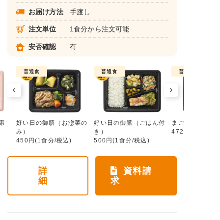
お届け方法
手渡し
注文単位
1食分から注文可能
安否確認
有
普通食
普通食
普通食
康
好い日の御膳（お惣菜の
好い日の御膳（ごはん付
まごころ手鞠
み）
き）
472円(1食分/税
450円(1食分/税込)
500円(1食分/税込)
詳
資料請
細
求