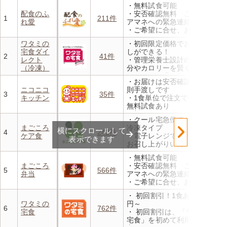
・無料試食可能
配食のふ
・安否確認無料 ご家族やケ
1
211件
れ愛
アマネへの緊急連絡が可能
・ご希望に合せ、お粥、刻み
食、アレルギーに無料対応
ワタミの
・初回限定価格でお得にお試
・1回だけ、1食だけのご注文
宅食ダイ
しができる！
もOK
2
41件
レクト
・管理栄養士設計の献立で塩
（冷凍）
分やカロリーを賢く管理
・レンジで温めるだけ 火を
・お届けは安否確認のため原
使わず安全で片付けも簡単
ニコニコ
則手渡しです
・豊富な献立で毎日の食卓を
3
35件
キッチン
・1食単位で注文できます。
飽きることなく楽しめます
無料試食あり
・刻み食やお粥、好き嫌い等
・クール宅急便でお届けする
細かいご要望にも対応します
まごころ
冷凍タイプ
横にスクロールして
・買物代行、配膳手伝い、食
4
242件
ケア食
・電子レンジで温めるだけで
べ残し確認等も承ります
表示できます
お召し上がりいただけます
・メニューの組み合わせは管
・無料試食可能
理栄養士にお任せ
まごころ
・安否確認無料 ご家族やケ
・定期は通常価格と比べてな
5
566件
弁当
アマネへの緊急連絡が可能
んと20％OFF！
・ご希望に合せ、お粥、刻み
食、アレルギーに無料対応
・ 初回割引！1食あたり472
・1回だけ、1食だけのご注文
ワタミの
円～
もOK
6
762件
宅食
・ 初回割引は、「ワタミの
宅食」を初めて利用される