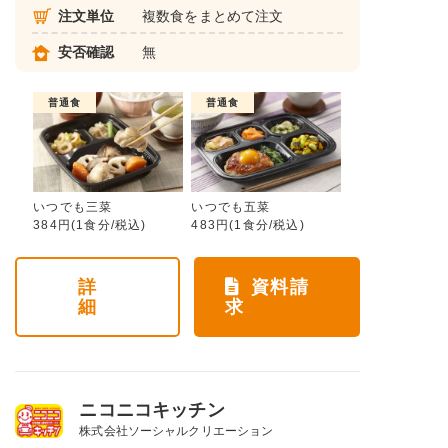
注文単位
複数食をまとめて注文
安否確認
無
普通食
普通食
いつでも三菜
いつでも五菜
384円(1食分/税込)
483円(1食分/税込)
詳
資料請
細
求
ニコニコキッチン
株式会社ソーシャルクリエーション