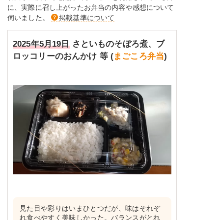
に、実際に召し上がったお弁当の内容や感想について
伺いました。
掲載基準について
2025年5月19日
さといものそぼろ煮、ブ
ロッコリーのおんかけ 等 (
まごころ弁当
)
見た目や彩りはいまひとつだが、味はそれぞ
れ食べやすく美味しかった。バランスがとれ