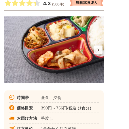
4.3
(566件)
時間帯
昼食、夕食
価格目安
390円～756円/税込 (1食分)
お届け方法
手渡し
注文単位
1食分から注文可能