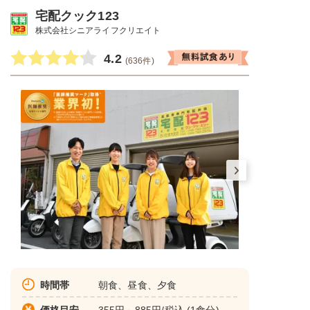
宅配クック123
株式会社シニアライフクリエイト
4.2
(636件)
時間帯
朝食、昼食、夕食
価格目安
355円～885円/税込 (1食分)