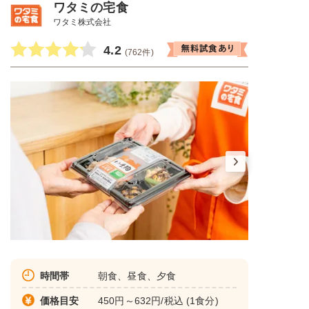
ワタミの宅食
ワタミ株式会社
4.2
(762件)
時間帯
朝食、昼食、夕食
価格目安
450円～632円/税込 (1食分)