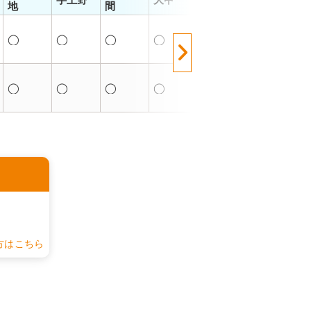
地
間
崎
◯
◯
◯
◯
◯
◯
◯
◯
◯
◯
◯
◯
認
方はこちら