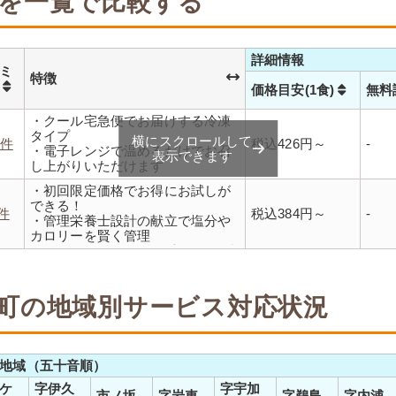
を一覧で比較する
詳細情報
ミ
特徴
数
価格目安(1食)
無料
・クール宅急便でお届けする冷凍
タイプ
横にスクロールして
2件
税込426円～
-
・電子レンジで温めるだけでお召
表示できます
し上がりいただけます
・メニューの組み合わせは管理栄
・初回限定価格でお得にお試しが
養士にお任せ
できる！
・定期は通常価格と比べてなんと
1件
税込384円～
-
・管理栄養士設計の献立で塩分や
20％OFF！
カロリーを賢く管理
・レンジで温めるだけ 火を使わず
安全で片付けも簡単
・豊富な献立で毎日の食卓を飽き
ることなく楽しめます
町の地域別サービス対応状況
地域（五十音順）
ケ
字伊久
字宇加
市ノ坂
字岩車
字鵜島
字内浦