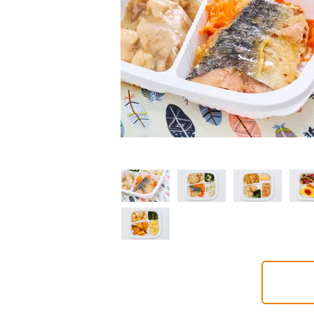
制限食
制限食
制限食
質制限食
塩分制限食
たんぱく調整食
6円(1食分/税込)
426円(1食分/税込)
426円(1食分/税込)