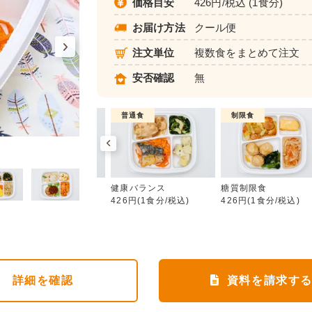
価格目安
426円/税込 (1食分)
お届け方法
クール便
注文単位
複数食をまとめて注文
安否確認
無
制限食
普通食
制限食
健康バランス
カロリー調整食
健康バランス
糖質制限食
426円(1食分/税込)
426円(1食分/税込)
426円(1食分/税込)
詳細
を確認
資料を請求す