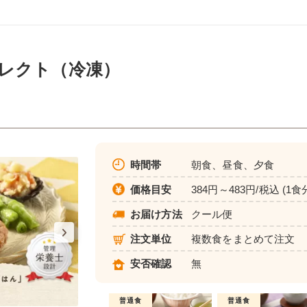
レクト（冷凍）
時間帯
朝食、昼食、夕食
価格目安
384円～483円/税込 (1食
お届け方法
クール便
注文単位
複数食をまとめて注文
安否確認
無
普通食
普通食