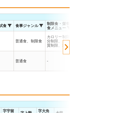
お届
制限食・栄養調整
試食
食事ジャンル
温度帯
対応
食メニュー
佐川
カロリー制限、塩
運輸
普通食、制限食
分制限、たんぱく
冷凍
お届
質制限、糖質制限
で、
でご
佐川
マト
普通食
-
冷凍
での
ので
能で
字宇留
字大角
字
字上野
大甲
字大町
字沖波