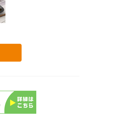
いつでも五菜
る