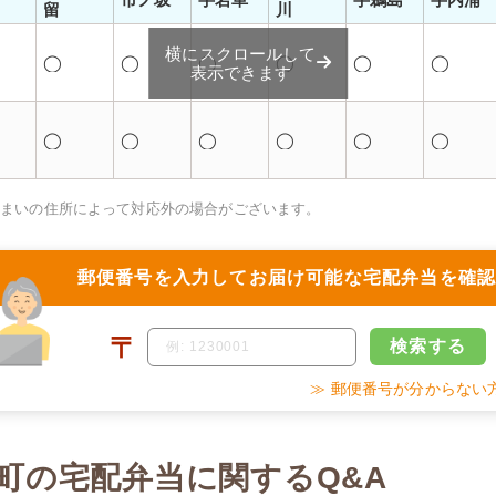
留
川
横にスクロールして
◯
◯
◯
◯
◯
◯
表示できます
◯
◯
◯
◯
◯
◯
住まいの住所によって対応外の場合がございます。
郵便番号を入力して
お届け可能な宅配弁当を確
〒
検索
する
≫ 郵便番号が分からない
町の宅配弁当に関するQ&A