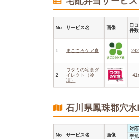
宅配弁当サービス
口コ
No
サービス名
画像
件
1
まごころケア食
24
ワタミの宅食ダ
2
イレクト（冷
4
凍）
石川県鳳珠郡穴水
対応
No
サービス名
画像
字旭