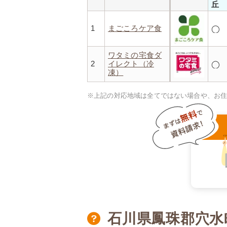
丘
1
まごころケア食
◯
ワタミの宅食ダ
2
イレクト（冷
◯
凍）
※上記の対応地域は全てではない場合や、お
石川県鳳珠郡穴水