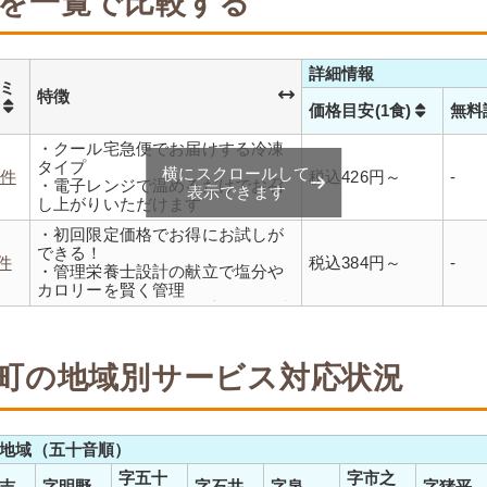
を一覧で比較する
詳細情報
ミ
特徴
数
価格目安(1食)
無料
・クール宅急便でお届けする冷凍
タイプ
横にスクロールして
2件
税込426円～
-
・電子レンジで温めるだけでお召
表示できます
し上がりいただけます
・メニューの組み合わせは管理栄
・初回限定価格でお得にお試しが
養士にお任せ
できる！
・定期は通常価格と比べてなんと
1件
税込384円～
-
・管理栄養士設計の献立で塩分や
20％OFF！
カロリーを賢く管理
・レンジで温めるだけ 火を使わず
安全で片付けも簡単
・豊富な献立で毎日の食卓を飽き
ることなく楽しめます
町の地域別サービス対応状況
地域（五十音順）
字五十
字市之
吉
字明野
字石井
字泉
字猪平