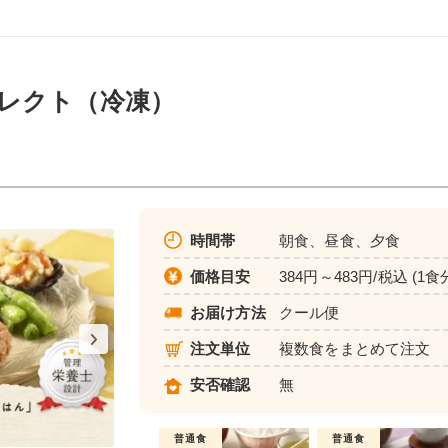
レクト（冷凍）
時間帯
朝食、昼食、夕食
価格目安
384円～483円/税込 (1食
お届け方法
クール便
注文単位
複数食をまとめて注文
安否確認
無
普通食
普通食