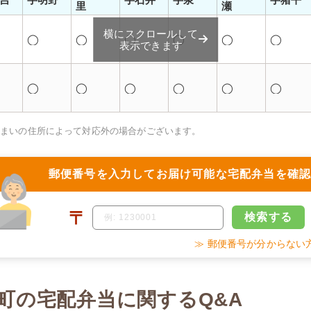
里
瀬
横にスクロールして
◯
◯
◯
◯
◯
◯
表示できます
◯
◯
◯
◯
◯
◯
住まいの住所によって対応外の場合がございます。
郵便番号を入力して
お届け可能な宅配弁当を確
〒
検索
する
≫ 郵便番号が分からない
町の宅配弁当に関するQ&A