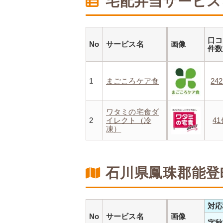
宅配弁当サービス
口コ
No
サービス名
画像
件
1
まごころケア食
24
ワタミの宅食ダ
2
イレクト（冷
4
凍）
石川県鳳珠郡能登
対応
No
サービス名
画像
字秋