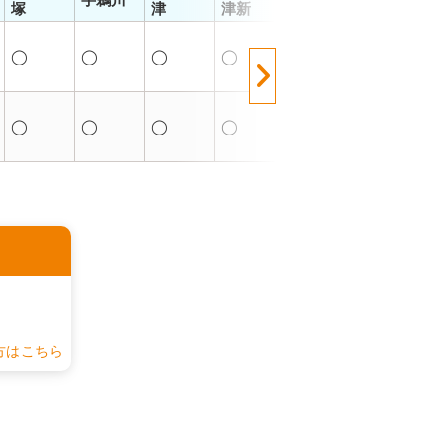
塚
津
津新
津新港
津山分
長
◯
◯
◯
◯
◯
◯
◯
◯
◯
◯
◯
◯
認
方はこちら