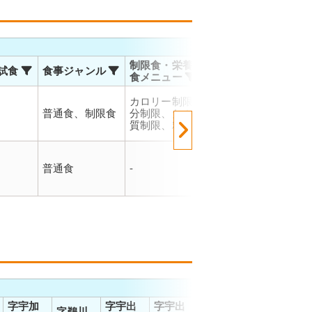
お届
制限食・栄養調整
試食
食事ジャンル
温度帯
対応
食メニュー
佐川
カロリー制限、塩
運輸
普通食、制限食
分制限、たんぱく
冷凍
お届
質制限、糖質制限
で、
でご
佐川
マト
普通食
-
冷凍
での
ので
能で
字宇加
字宇出
字宇出
字宇出
字宇出
字
字鵜川