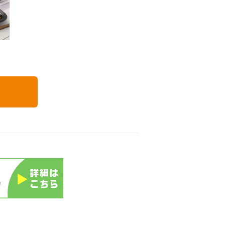
いつでも五菜
る