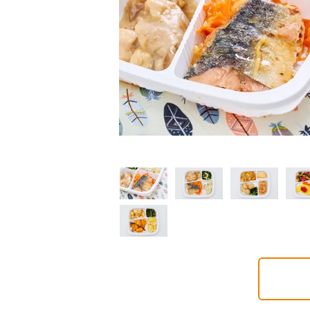
制限食
制限食
制限食
質制限食
塩分制限食
たんぱく調整食
6円(1食分/税込)
426円(1食分/税込)
426円(1食分/税込)