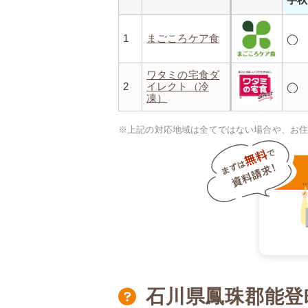
1
まごころケア食
◯
ワタミの宅食ダ
2
イレクト（冷
◯
凍）
※上記の対応地域は全てではない場合や、お
石川県鳳珠郡能登