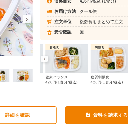
価格目安
426円/税込 (1食分)
お届け方法
クール便
注文単位
複数食をまとめて注文
安否確認
無
制限食
普通食
制限食
健康バランス
カロリー調整食
健康バランス
糖質制限食
426円(1食分/税込)
426円(1食分/税込)
426円(1食分/税込)
詳細
を確認
資料を請求す