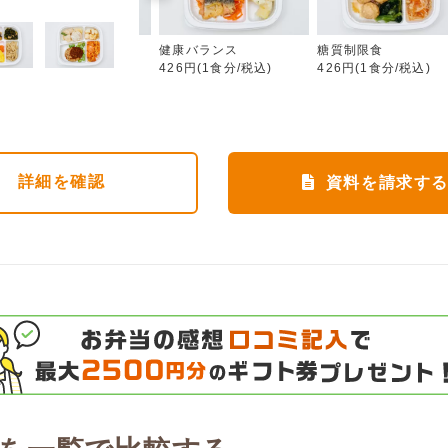
カロリー調整食
健康バランス
糖質制限食
426円(1食分/税込)
426円(1食分/税込)
426円(1食分/税込)
詳細
を確認
資料を請求す