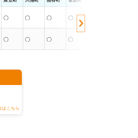
◯
◯
◯
◯
◯
◯
◯
◯
◯
◯
◯
◯
認
方はこちら