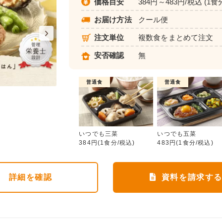
価格目安
384円～483円/税込 (1食
お届け方法
クール便
注文単位
複数食をまとめて注文
安否確認
無
普通食
普通食
いつでも三菜
いつでも三菜
いつでも五菜
384円(1食分/税込)
483円(1食分/税込)
詳細
を確認
資料を請求す