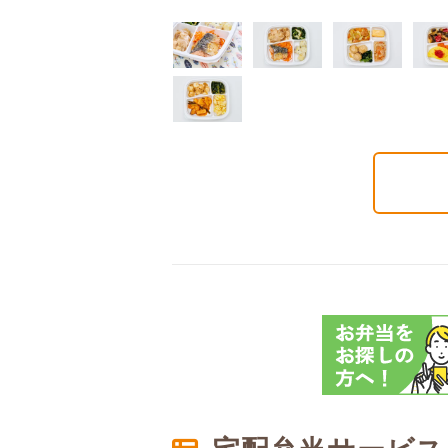
質制限食
塩分制限食
たんぱく調整食
6円(1食分/税込)
426円(1食分/税込)
426円(1食分/税込)