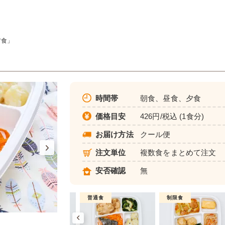
ア食」
時間帯
朝食、昼食、夕食
価格目安
426円/税込 (1食分)
お届け方法
クール便
注文単位
複数食をまとめて注文
安否確認
無
制限食
普通食
制限食
健康バランス