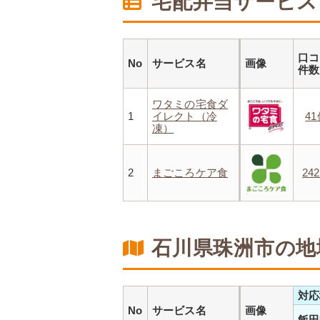
宅配弁当サービス
口コ
No
サービス名
画像
件
ワタミの宅食ダ
1
イレクト（冷
4
凍）
2
まごころケア食
24
石川県珠洲市の地
対応
No
サービス名
画像
飯田