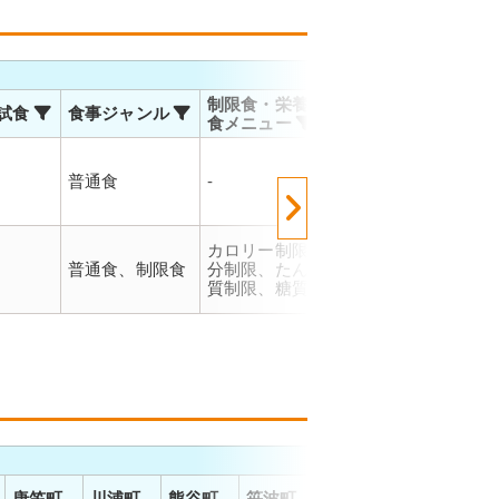
お届
制限食・栄養調整
試食
食事ジャンル
温度帯
対応
食メニュー
佐川
マト
普通食
-
冷凍
での
ので
能で
佐川
カロリー制限、塩
運輸
普通食、制限食
分制限、たんぱく
冷凍
お届
質制限、糖質制限
で、
でご
唐笠町
川浦町
熊谷町
笹波町
正院町
清水町
高