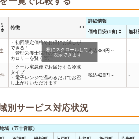
を一覧で比較する
詳細情報
ミ
特徴
数
価格目安(1食)
無料
・初回限定価格でお得にお試しが
できる！
横にスクロールして
1件
税込384円～
-
・管理栄養士設計の献立で塩分や
表示できます
カロリーを賢く管理
・レンジで温めるだけ 火を使わず
・クール宅急便でお届けする冷凍
安全で片付けも簡単
タイプ
・豊富な献立で毎日の食卓を飽き
2件
税込426円～
-
・電子レンジで温めるだけでお召
ることなく楽しめます
し上がりいただけます
・メニューの組み合わせは管理栄
養士にお任せ
・定期は通常価格と比べてなんと
20％OFF！
域別サービス対応状況
地域（五十音順）
町
石神町
岩坂町
上戸町
大谷町
折戸町
片岩町