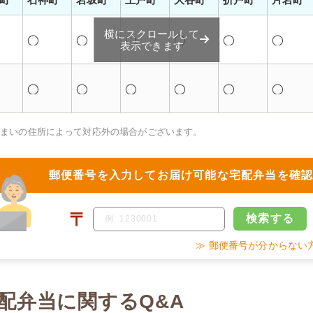
横にスクロールして
◯
◯
◯
◯
◯
◯
表示できます
◯
◯
◯
◯
◯
◯
住まいの住所によって対応外の場合がございます。
郵便番号を入力して
お届け可能な宅配弁当を確
〒
検索
する
≫ 郵便番号が分からない
配弁当に関するQ&A