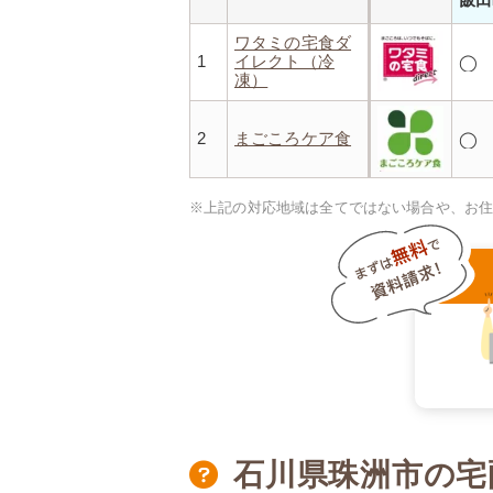
ワタミの宅食ダ
1
イレクト（冷
◯
凍）
2
まごころケア食
◯
※上記の対応地域は全てではない場合や、お
石川県珠洲市の宅