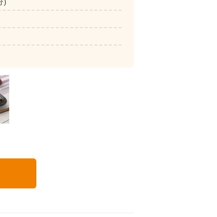
分)
いつでも五菜
る