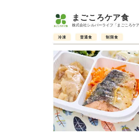
まごころケア食
株式会社シルバーライフ「まごころケ
冷凍
普通食
制限食
制限食
制限食
制限食