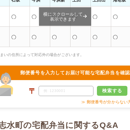
横にスクロールして
◯
◯
◯
◯
◯
◯
表示できます
◯
◯
◯
◯
◯
◯
住まいの住所によって対応外の場合がございます。
郵便番号を入力して
お届け可能な宅配弁当を確
〒
検索
する
≫ 郵便番号が分からない
志水町の宅配弁当に関するQ&A