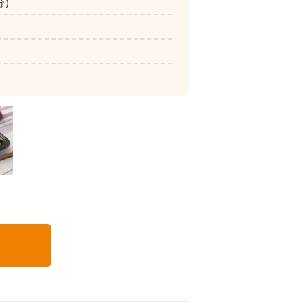
分)
いつでも五菜
る