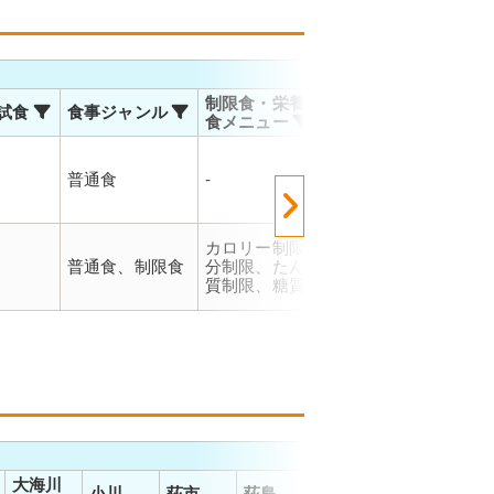
お届
制限食・栄養調整
試食
食事ジャンル
温度帯
対応
食メニュー
佐川
マト
普通食
-
冷凍
での
ので
能で
佐川
カロリー制限、塩
運輸
普通食、制限食
分制限、たんぱく
冷凍
お届
質制限、糖質制限
で、
でご
大海川
小川
荻市
荻島
荻谷
御舘
河