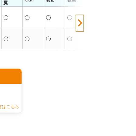
尻
◯
◯
◯
◯
◯
◯
◯
◯
◯
◯
◯
◯
認
方はこちら