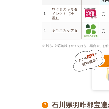
ワタミの宅食ダ
1
イレクト（冷
◯
凍）
2
まごころケア食
◯
※上記の対応地域は全てではない場合や、お
石川県羽咋郡宝達