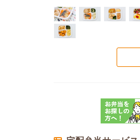
質制限食
塩分制限食
たんぱく調整食
6円(1食分/税込)
426円(1食分/税込)
426円(1食分/税込)