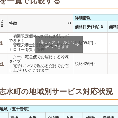
を一覧で比較する
詳細情報
ミ
特徴
数
価格目安(1食)
無料
・初回限定価格でお得にお試しが
できる！
横にスクロールして
1件
税込384円～
-
・管理栄養士設計の献立で塩分や
表示できます
カロリーを賢く管理
・レンジで温めるだけ 火を使わず
・クール宅急便でお届けする冷凍
安全で片付けも簡単
タイプ
・豊富な献立で毎日の食卓を飽き
2件
税込426円～
-
・電子レンジで温めるだけでお召
ることなく楽しめます
し上がりいただけます
・メニューの組み合わせは管理栄
養士にお任せ
・定期は通常価格と比べてなんと
20％OFF！
志水町の地域別サービス対応状況
地域（五十音順）
石坂
今浜
今浜新
上田
上田出
海老坂