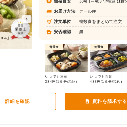
価格目安
384円～483円/税込 (1食
お届け方法
クール便
注文単位
複数食をまとめて注文
安否確認
無
普通食
普通食
いつでも三菜
いつでも三菜
いつでも五菜
384円(1食分/税込)
483円(1食分/税込)
詳細
を確認
資料を請求す