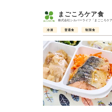
まごころケア食
株式会社シルバーライフ「まごころケ
冷凍
普通食
制限食
制限食
制限食
制限食