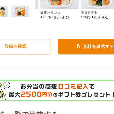
カロリー調整食
健康バランス
糖質制限食
426円(1食分/税込)
426円(1食分/税込)
426円(1食分/税込)
詳細
を確認
資料を請求す