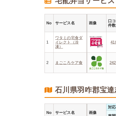
宅配弁当サービス
口コ
No
サービス名
画像
件
ワタミの宅食ダ
1
イレクト（冷
4
凍）
2
まごころケア食
24
石川県羽咋郡宝達
対応
No
サービス名
画像
東間