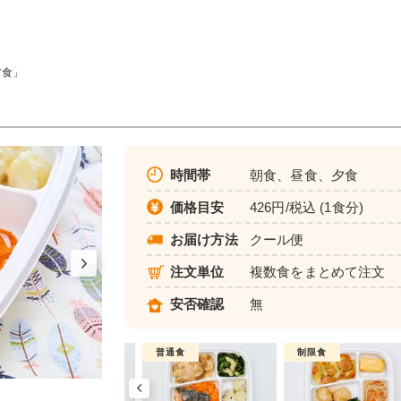
ア食」
時間帯
朝食、昼食、夕食
価格目安
426円/税込 (1食分)
お届け方法
クール便
注文単位
複数食をまとめて注文
安否確認
無
制限食
普通食
制限食
健康バランス