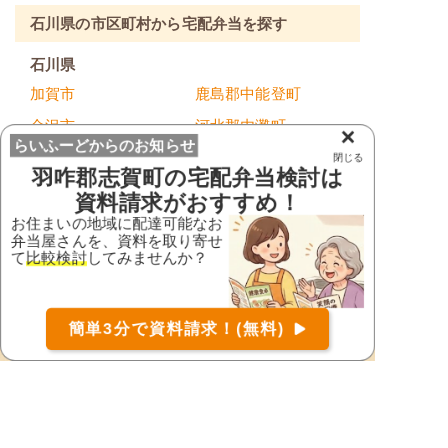
石川県の市区町村から宅配弁当を探す
石川県
加賀市
鹿島郡中能登町
金沢市
河北郡内灘町
×
らいふーどからのお知らせ
河北郡津幡町
かほく市
閉じる
羽咋郡志賀町
の宅配弁当検討は
小松市
珠洲市
資料請求がおすすめ！
七尾市
野々市市
お住まいの地域に配達可能なお
弁当屋さんを、資料を取り寄せ
能美郡川北町
能美市
て
比較検討
してみませんか？
羽咋郡志賀町
羽咋郡宝達志水町
お届け可能な宅配弁当の資料を一括で請求
（無料）
羽咋市
白山市
簡単3分で資料請求！(無料)
〒
検索
鳳珠郡穴水町
鳳珠郡能登町
輪島市
都道府県から宅配弁当を探す