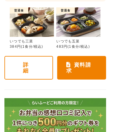
普通食
普通食
いつでも三菜
いつでも五菜
384円(1食分/税込)
483円(1食分/税込)
詳
資料請
細
求