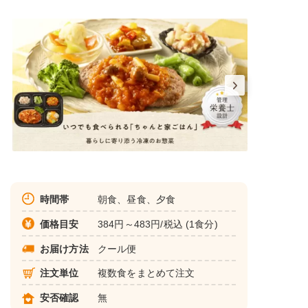
時間帯
朝食、昼食、夕食
価格目安
384円～483円/税込 (1食分)
お届け方法
クール便
注文単位
複数食をまとめて注文
安否確認
無