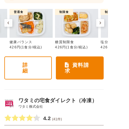
普通食
制限食
制限食
健康バランス
糖質制限食
塩分制限食
426円(1食分/税込)
426円(1食分/税込)
426円(1食分/税
詳
資料請
細
求
ワタミの宅食ダイレクト（冷凍）
ワタミ株式会社
4.2
(41件)