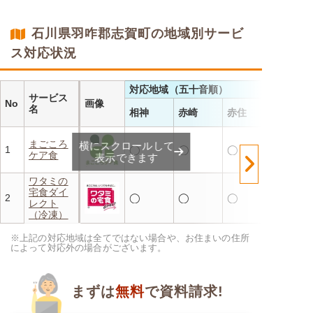
・レンジで温めるだけ 火を
使わず安全で片付けも簡単
・豊富な献立で毎日の食卓を
石川県羽咋郡志賀町の地域別サービ
飽きることなく楽しめます
ス対応状況
対応地域（五十音順）
サービス
No
画像
名
相神
赤崎
赤住
まごころ
横にスクロールして
1
◯
◯
◯
ケア食
表示できます
ワタミの
宅食ダイ
2
◯
◯
◯
レクト
（冷凍）
※上記の対応地域は全てではない場合や、お住まいの住所
によって対応外の場合がございます。
まずは
無料
で資料請求!