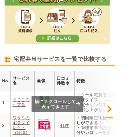
宅配弁当サービスを一覧で比較する
サービス
口コミ
No
画像
特徴
名
件数
・クール宅急便でお届けする
まごころ
冷凍タイプ
横にスクロールして
1
242件
ケア食
・電子レンジで温めるだけで
表示できます
お召し上がりいただけます
・メニューの組み合わせは管
ワタミの
・初回限定価格でお得にお試
理栄養士にお任せ
宅食ダイ
しができる！
・定期は通常価格と比べてな
2
41件
レクト
・管理栄養士設計の献立で塩
んと20％OFF！
（冷凍）
分やカロリーを賢く管理