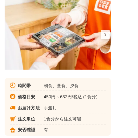
時間帯
朝食、昼食、夕食
価格目安
450円～632円/税込 (1食分)
お届け方法
手渡し
注文単位
1食分から注文可能
安否確認
有