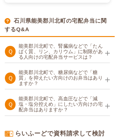
石川県能美郡川北町の宅配弁当に関
するQ&A
能美郡川北町で、腎臓病などで「たん
Ｑ
ぱく質、リン、カリウム」に制限があ
る人向けの宅配弁当サービスは？
たんぱく調整食
能美郡川北町で、糖尿病などで「糖
Ｑ
質」を抑えたい方向けのお弁当はあり
ますか？
糖質カロリー調整食
能美郡川北町で、高血圧などで「減
たんぱく調整食
Ｑ
塩・塩分控えめ」にしたい方向けの宅
配弁当はありますか？
塩分制限食
糖質制限食
たんぱく調整食
らいふーどで資料請求して検討