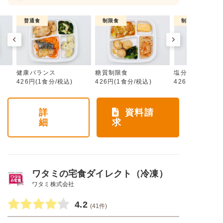
普通食
制限食
制限食
健康バランス
糖質制限食
塩分制限食
426円(1食分/税込)
426円(1食分/税込)
426円(1食分/税
詳
資料請
細
求
ワタミの宅食ダイレクト（冷凍）
ワタミ株式会社
4.2
(41件)