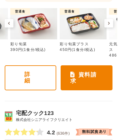
普通食
普通食
普通食
彩り旬菜
彩り旬菜プラス
元気旬菜・元気
390円(1食分/税込)
450円(1食分/税込)
ス
486円(1食分/税
詳
資料請
細
求
宅配クック123
株式会社シニアライフクリエイト
4.2
(636件)