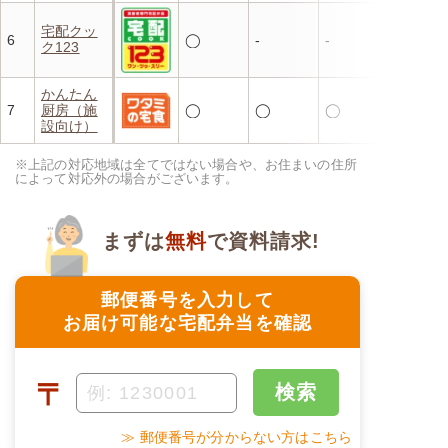
宅配クッ
6
◯
-
-
ク123
かんたん
7
厨房（施
◯
◯
◯
設向け）
※上記の対応地域は全てではない場合や、お住まいの住所
によって対応外の場合がございます。
まずは
無料
で資料請求!
郵便番号を入力して
お届け可能な宅配弁当を確認
〒
検索
≫ 郵便番号が分からない方はこちら