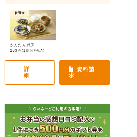
普通食
かんたん厨房
203円(1食分/税込)
詳
資料請
細
求