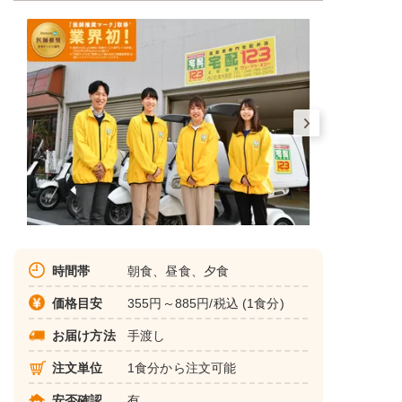
時間帯
朝食、昼食、夕食
価格目安
355円～885円/税込 (1食分)
お届け方法
手渡し
注文単位
1食分から注文可能
安否確認
有