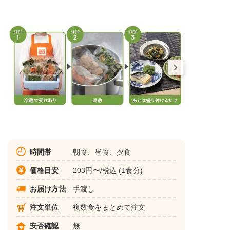
時間帯
朝食、昼食、夕食
価格目安
203円〜/税込 (1食分)
お届け方法
手渡し
注文単位
複数食をまとめて注文
安否確認
無