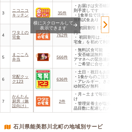
・レンジで温めるだけ 火を
・お届けは安否確認のため原
使わず安全で片付けも簡単
ニコニコ
則手渡しです
・豊富な献立で毎日の食卓を
3
35件
キッチン
・1食単位で注文できます。
飽きることなく楽しめます
無料試食あり
横にスクロールして
・刻み食やお粥、好き嫌い等
表示できます
・ 初回割引！1食あたり472
細かいご要望にも対応します
ワタミの
円～
・買物代行、配膳手伝い、食
4
762件
宅食
・ 初回割引は、「ワタミの
べ残し確認等も承ります
宅食」を初めて利用される
方、または6か月以上利用を
・無料試食可能
お休みされている方が対象と
まごころ
・安否確認無料 ご家族やケ
なります。※「好い日のおか
5
566件
弁当
アマネへの緊急連絡が可能
ず」「好い日の御膳」は対象
・ご希望に合せ、お粥、刻み
外
食、アレルギーに無料対応
・香り、風味、食感が楽しめ
・土日・祝日もお届け
・1回だけ、1食だけのご注文
るよう冷蔵でお届け
宅配クッ
・1食からのご注文もOK
もOK
6
636件
・日替わりの献立を週1日か
ク123
・アレルギー、きざみ、おか
らご利用可能
ゆ対応が無料
・無料試食・安否確認・朝食
・月～土まで毎日冷蔵でお届
対応あり
かんたん
け
厨房（施
7
2件
・管理栄養士が塩分カロリー
設向け）
品目数に配慮したパック惣菜
・自社工場で厳格な安全基準
のもと製造
・施設の人手不足やコスト削
石川県能美郡川北町の地域別サービ
減を実現！温めるだけで簡単