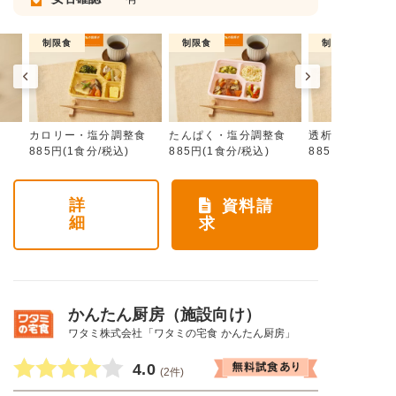
制限食
制限食
制限食
カロリー・塩分調整食
たんぱく・塩分調整食
透析食
885円(1食分/税込)
885円(1食分/税込)
885円(1食分/税
詳
資料請
細
求
かんたん厨房（施設向け）
ワタミ株式会社「ワタミの宅食 かんたん厨房」
4.0
(2件)