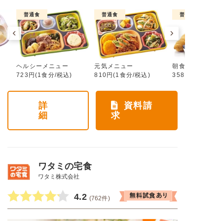
普通食
普通食
普通食
ヘルシーメニュー
元気メニュー
朝食メニュー
723円(1食分/税込)
810円(1食分/税込)
358円(1食分/税
詳
資料請
細
求
ワタミの宅食
ワタミ株式会社
4.2
(762件)