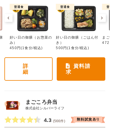
普通食
普通食
普通食
康
好い日の御膳（お惣菜の
好い日の御膳（ごはん付
まごころ手鞠
み）
き）
472円(1食分/税
450円(1食分/税込)
500円(1食分/税込)
詳
資料請
細
求
まごころ弁当
株式会社シルバーライフ
4.3
(566件)