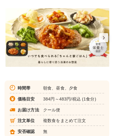
時間帯
朝食、昼食、夕食
価格目安
384円～483円/税込 (1食分)
お届け方法
クール便
注文単位
複数食をまとめて注文
安否確認
無