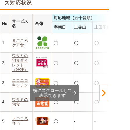
ス対応状況
対応地域（五十音順）
サービス
No
画像
名
字朝日
上先出
上田子島
まごころ
1
◯
◯
◯
ケア食
ワタミの
宅食ダイ
2
◯
◯
◯
レクト
（冷凍）
ニコニコ
3
◯
◯
◯
キッチン
横にスクロールして
表示できます
ワタミの
4
◯
◯
◯
宅食
まごころ
5
◯
-
-
弁当