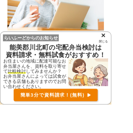
×
1.
資料請求
らいふーどからのお知らせ
閉じる
らいふーどでお弁当を召し上がる方のお住いの地域
能美郡川北町
の宅配弁当検討は
に対応したお弁当屋さんを探して資料請求(1分)
資料請求・無料試食がおすすめ！
お住まいの地域に配達可能なお
弁当屋さんを、資料を取り寄せ
て
比較検討
してみませんか？
お弁当屋さんによっては試食が
できる店舗もありますのでお問
い合わせください。
お届け可能な宅配弁当の資料を一括で請求
（無料）
簡単3分で資料請求！(無料)
〒
検索
2.
お弁当屋さんの比較