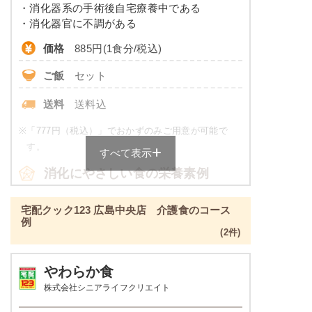
・消化器系の手術後自宅療養中である
・消化器官に不調がある
※
カロリーは目安の数値であるため、メニューによっ
価格
885円(1食分/税込)
て異なる場合がございます。 一部取り扱いが無い店
舗がございます。 ごはんセットでの栄養価です。
ご飯
セット
透析食のメニュー例
送料
送料込
トラウトサーモンバター醤油焼き
※
「777円（税込）」でおかずのみご用意が可能で
す。
すべて表示
ほうれん草と油揚げのお浸し
根菜の煮物
消化にやさしい食の栄養素例
鶏肉と野菜の炒め物
品数
4～6品
宅配クック123 広島中央店 介護食のコース
栄養素
例
エネルギー：589kcal、たんぱく質：13.7g、脂
(2件)
カロリー
426～484kcal
質：17.8g、炭水化物：90.5g、ナトリウム：
738mg、カリウム：480mg、リン：178mg、食
塩分
2.0g未満
やわらか食
塩相当量：1.9g
株式会社シニアライフクリエイト
※メニューの補足
タンパク質
-
ご飯セットの栄養素です。お弁当献立の一例と