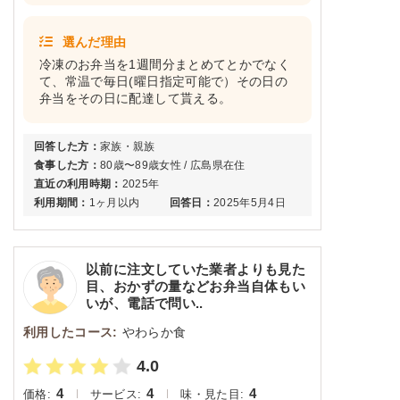
選んだ理由
冷凍のお弁当を1週間分まとめてとかでなく
て、常温で毎日(曜日指定可能で）その日の
弁当をその日に配達して貰える。
回答した方：
家族・親族
食事した方：
80歳〜89歳女性 / 広島県在住
直近の利用時期：
2025年
利用期間：
1ヶ月以内
回答日：
2025年5月4日
以前に注文していた業者よりも見た
目、おかずの量などお弁当自体もい
いが、電話で問い..
利用したコース:
やわらか食
4.0
4
4
4
価格:
サービス:
味・見た目: