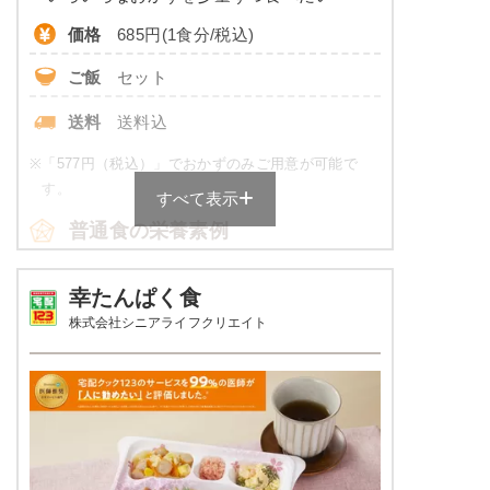
価格
685円(1食分/税込)
ご飯
セット
送料
送料込
※
「577円（税込）」でおかずのみご用意が可能で
す。
すべて表示
普通食の栄養素例
品数
5品～6品
幸たんぱく食
株式会社シニアライフクリエイト
カロリー
430～600 kcal
塩分
3.0以下
タンパク質
16.0～24.0g
脂質
-