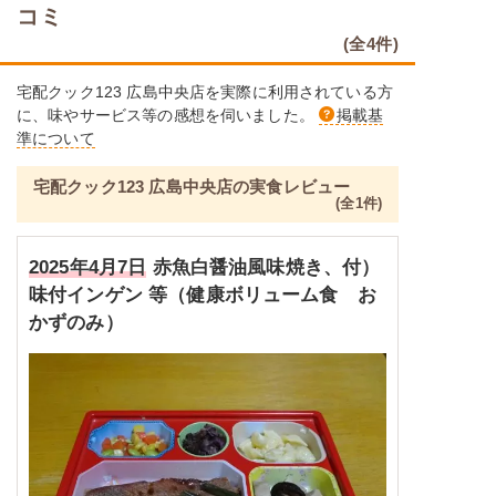
栄養素
コミ
エネルギー：379kcal、たんぱく質：11.2g、脂
(全4件)
質：11.4g、炭水化物：56.6g、ナトリウム：
676mg、食塩相当量：17.g
宅配クック123 広島中央店を実際に利用されている方
※メニューの補足
に、味やサービス等の感想を伺いました。
掲載基
ご飯セットの栄養素です。お弁当献立の一例と
準について
その栄養価のため、実際にご提供可能なメニュ
ーではないのでご注意ください。
宅配クック123 広島中央店の実食レビュー
(全1件)
2025年4月7日
赤魚白醤油風味焼き、付）
味付インゲン 等
（健康ボリューム食 お
かずのみ）