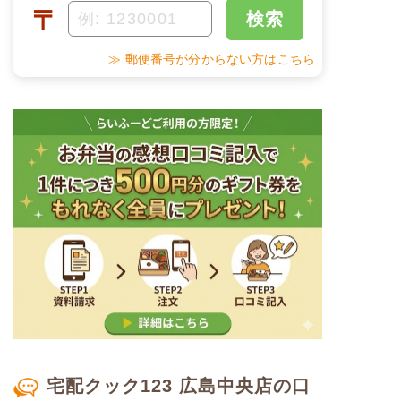
〒
検索
※メニューの補足
糖質
-
ご飯セットの栄養素です。お弁当献立の一例と
その栄養価のため、実際にご提供可能なメニュ
≫ 郵便番号が分からない方はこちら
ーではないのでご注意ください。
リン
-
カリウム
-
コレステロール
-
※
カロリーは目安の数値であるため、メニューによっ
て異なる場合がございます。 おかゆセットでの栄養
価です。
ムースセット食のメニュー例
白身魚のゆずおろし煮
れんこんと人参のきんぴら
さつま芋のあずき煮
宅配クック123 広島中央店の口