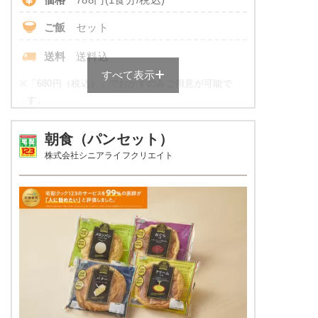
ペペロンチーノ
いんげんのピーナッツ和え
ご飯
セット
野菜とウインナーの炒め物
桜でんぶ
送料
送料込
ブロッコリーと海老のサラダ
すべて表示
※
「680円（税込）」でおかずのみご用意が可能で
栄養素
す。
エネルギー：589Kcal、たんぱく質20.2g、脂
質：17.7g、炭水化物：83.4g、ナトリウム：
健康ボリューム食の栄養素例
895mg、食塩相当量2.3g
朝食（パンセット）
株式会社シニアライフクリエイト
※メニューの補足
品数
5品～6品
※ご飯セットの栄養素です。お弁当献立の一例
とその栄養価のため、実際にご提供可能なメニ
カロリー
600～800 kcal
ューではないのでご注意ください。
3.0g以下（1ヵ月平均）が
塩分
目安
タンパク質
16.0～35.0g
脂質
-