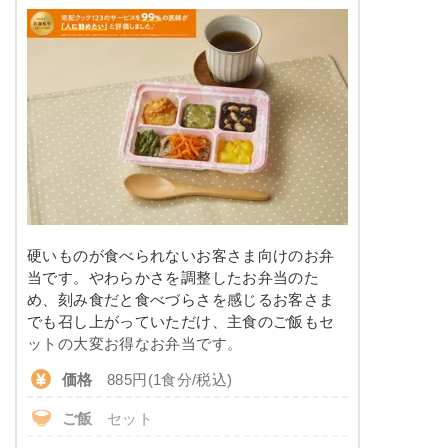
その栄養価のため、実際にご提供可能なメニュ
脂質
-
ーではないのでご注意ください。
糖質
-
リン
-
カリウム
-
コレステロール
-
※
カロリーは目安の数値であるため、メニューによっ
硬いものが食べられないお客さま向けのお弁
て異なる場合がございます。 ごはんセットでの栄養
当です。やわらかさを調整したお弁当のた
価です。
め、刻み食だと食べづらさを感じるお客さま
消化にやさしい食のメニュー例
でも召し上がっていただけ、主食のご飯もセ
ットの大変お得なお弁当です。
白菜と豚肉のみぞれがけ
価格
885円(1食分/税込)
マカロニのケチャップ和え
ご飯
セット
鶏肉と野菜の寄せ煮