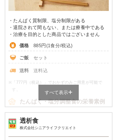
カリウム
-
・たんぱく質制限、塩分制限がある
コレステロール
-
・退院されて間もない、または療養中である
・治療を目的とした商品ではございません
※
カロリーは目安の数値であるため、メニューによっ
価格
885円(1食分/税込)
て異なる場合がございます。 ごはんセットでの栄養
価です。
ご飯
セット
カロリー・塩分調整食のメニュー
送料
送料込
例
※
「777円（税込）」でおかずのみご用意が可能で
赤魚のみりん焼き
す。
すべて表示
たんぱく・塩分調整食の栄養素例
小松菜の胡麻風味浸し
飛龍頭の煮物
たまご焼き
品数
4～6品
透析食
株式会社シニアライフクリエイト
栄養素
カロリー
570～630kcal
535kcal、たんぱく質：20.5g、脂質：14.1g、炭