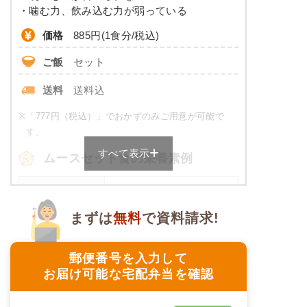
カリウム
-
・噛む力、飲み込む力が弱っている
コレステロール
-
価格
885円(1食分/税込)
ご飯
セット
※
カロリーは目安の数値であるため、メニューによっ
て異なる場合がございます。 おかゆセットでの栄養
送料
送料込
価です。
※
「777円（税込）」でおかずのみご用意が可能で
やわらか食のメニュー例
す。
すべて表示
牛肉のオイスター炒め
ムースセット食の栄養素例
コロッケ
品数
4～6品
菜の花の辛子和え
まずは
無料
で資料請求!
豆ひじき
カロリー
458～474kcal
マンゴーシロップ漬け
塩分
2.0g未満
郵便番号を入力して
栄養素
お届け可能な宅配弁当を確認
エネルギー：393kcal、たんぱく質：15.3g、脂
タンパク質
-
質：9.0g、炭水化物：61.2g、ナトリウム：
670mg、食塩相当量：1.4g
脂質
-