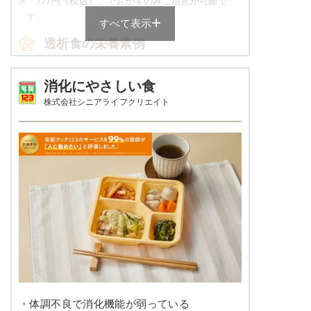
※
「777円（税込）」でおかずのみご用意が可能で
ビーフストロガノフ
す。
すべて表示
透析食の栄養素例
カリフラワーのマリネ
キャベツと干し海老のスパゲッティ
アスパラとコーンのバター風味ソテー
品数
4～6品
消化にやさしい食
株式会社シニアライフクリエイト
栄養素
カロリー
598～622kcal
エネルギー：589kcal、たんぱく質：13.7g、脂
質：17.8g、炭水化物：90.5g、ナトリウム：
塩分
2.0g未満
738mg、カリウム：480mg、リン：178mg、食
塩相当量：1.9g
タンパク質
19.9～23.1ｇ
※メニューの補足
脂質
-
ご飯セットの栄養素です。お弁当献立の一例と
その栄養価のため、実際にご提供可能なメニュ
ーではないのでご注意ください。
糖質
-
リン
300㎎以下
カリウム
665㎎以下
・体調不良で消化機能が弱っている
コレステロール
-