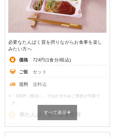
糖質
-
リン
-
カリウム
-
必要なたんぱく質を摂りながらお食事を楽し
コレステロール
-
みたい方へ
価格
724円(1食分/税込)
※
カロリーは目安の数値であるため、メニューによっ
て異なる場合がございます。 ごはんセットでの栄養
ご飯
セット
価です。
送料
送料込
普通食のメニュー例
※
「616円（税込）」でおかずのみご用意が可能で
メバル煮付け
す。
すべて表示
オクラのお浸し
幸たんぱく食の栄養素例
ひじきの煮物
厚焼き玉子（関東風）
品数
5品～6品
ほうれん草白和え