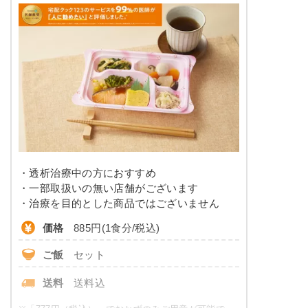
水化物：76.9g、ナトリウム：647mg、食塩相当
塩分
2.0g未満
量：1.6g
タンパク質
14.3g以下
※メニューの補足
ご飯セットの栄養素です。お弁当献立の一例と
脂質
-
その栄養価のため、実際にご提供可能なメニュ
ーではないのでご注意ください。
糖質
-
リン
230㎎以下
カリウム
550㎎以下
・透析治療中の方におすすめ
コレステロール
-
・一部取扱いの無い店舗がございます
・治療を目的とした商品ではございません
※
カロリーは目安の数値であるため、メニューによっ
価格
885円(1食分/税込)
て異なる場合がございます。 ごはんセットでの栄養
価です。
ご飯
セット
たんぱく・塩分調整食のメニュー
送料
送料込
例