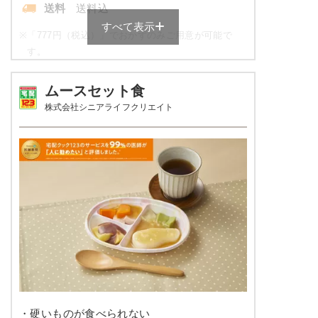
ほうれん草の柚子味噌和え
送料
送料込
すべて表示
栄養素
※
「777円（税込）」でおかずのみご用意が可能で
エネルギー：427kcal、たんぱく質：14.6g、脂
す。
質：3.9g、炭水化物：80.3g、ナトリウム：
708mg、食塩相当量：1.8g
やわらか食の栄養素例
ムースセット食
※メニューの補足
株式会社シニアライフクリエイト
ご飯セットの栄養素です。お弁当献立の一例と
品数
5品～6品
その栄養価のため、実際にご提供可能なメニュ
ーではないのでご注意ください。
カロリー
306～408kcal
塩分
3.0g以下
タンパク質
-
脂質
-
糖質
-
リン
-
・硬いものが食べられない