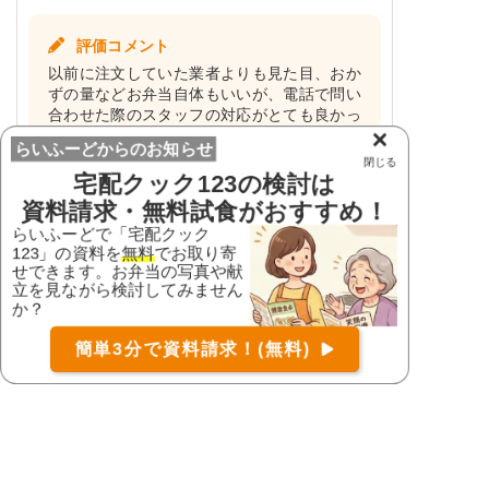
評価コメント
以前に注文していた業者よりも見た目、おか
ずの量などお弁当自体もいいが、電話で問い
合わせた際のスタッフの対応がとても良かっ
×
た。また、配達してくれる人も親切なため、
らいふーどからのお知らせ
安心して利用できる、とおっしゃっていま
閉じる
す。
宅配クック123
の検討は
資料請求・無料試食がおすすめ！
らいふーどで「宅配クック
選んだ理由
123」の資料を
無料
でお取り寄
せできます。お弁当の写真や献
おかずの品数、量がちょうどよく、食材の大
お届け可能な宅配弁当の資料を一括で請求
（無料）
立を見ながら検討してみません
きさややわらかさが良かったため。
か？
〒
検索
また、味付けも他より良かった。
簡単3分で資料請求！(無料)
コース
実食感想
口コミ
詳細
資料請求
回答した方：
その他
食事した方：
70歳〜79歳女性 / 広島県在住
直近の利用時期：
現在利用している
利用期間：
1ヶ月~
回答日：
2022年11月18日