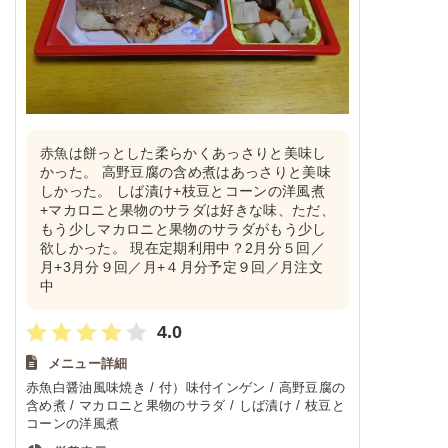
赤魚は餅っとした柔らかくあっさりと美味し
かった。 高野豆腐の含め煮はあっさりと美味
しかった。 しば漬け+枝豆とコーンの洋風煮
+マカロニと果物のサラダは好きな味、ただ、
もう少しマカロニと果物のサラダがもう少し
欲しかった。 現在定期利用中？2月分５回／
月+3月分９回／月+４月分予定９回／月注文
中
4.0
メニュー詳細
赤魚白醤油風味焼き / 付）味付インゲン / 高野豆腐の
含め煮 / マカロニと果物のサラダ / しば漬け / 枝豆と
コーンの洋風煮