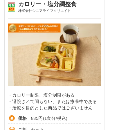
オクラの胡麻和え
カロリー・塩分調整食
品数
-
株式会社シニアライフクリエイト
栄養素
エネルギー：685kcal、たんぱく質：24.6g、脂
カロリー
400〜480kcal前後
質、19.8g、炭水化物：97.3g、ナトリウム：
961mg、食塩相当量：2.4g
塩分
0.5g前後
※メニューの補足
ご飯セットの栄養素です。お弁当献立の一例と
タンパク質
9.0～11.0g
その栄養価のため、実際にご提供可能なメニュ
ーではないのでご注意ください。
脂質
-
糖質
-
リン
-
・カロリー制限、塩分制限がある
カリウム
-
・退院されて間もない、または療養中である
コレステロール
-
・治療を目的とした商品ではございません
価格
885円(1食分/税込)
※
カロリーは目安の数値であるため、メニューによっ
て異なる場合がございます。 牛乳セットでの栄養価
ご飯
セット