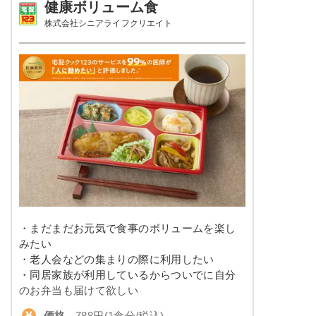
健康ボリューム食
豚肉のしぐれ煮
カロリー
430～600 kcal
株式会社シニアライフクリエイト
栄養素
塩分
3.0以下
エネルギー：497kcal、たんぱく質：21.4g、脂
質：10.6g、炭水化物：76.4g、ナトリウム：
タンパク質
20.0～24.0g
687mg、食塩相当量：1.7g
脂質
-
※メニューの補足
ご飯セットの栄養素です。お弁当献立の一例と
その栄養価のため、実際にご提供可能なメニュ
糖質
-
ーではないのでご注意ください。
リン
-
カリウム
-
コレステロール
-
・まだまだお元気で食事のボリュームを楽し
みたい
幸たんぱく食のメニュー例
・老人会などの集まりの際に利用したい
・同居家族が利用しているからついでに自分
ハンバーグ（トマトソース）
のお弁当も届けて欲しい
価格
788円(1食分/税込)