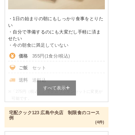
糖質
-
リン
-
・1日の始まりの朝にもしっかり食事をとりた
い
カリウム
-
・自分で準備するのにも大変だし手軽に済ま
せたい
コレステロール
-
・今の朝食に満足していない
価格
355円(1食分/税込)
※
カロリーは目安の数値であるため、メニューによっ
て異なる場合がございます。 ごはんセットでの栄養
ご飯
セット
価です。
送料
送料込
健康ボリューム食のメニュー例
すべて表示
※
「275円（税込）」でクロワッサンセットに変更が
カレイの唐揚げ
可能です。
昼食・夕食をご利用の方が対象のサービスとなりま
ブロッコリーのカニカマあんかけ
宅配クック123 広島中央店 制限食のコース
す。
牛肉のオイスターソース
例
単品：205円
(4件)
ポテトサラダ
刻みたくあん
朝食（パンセット）の栄養素例