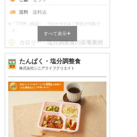
です。
送料
送料込
朝食（パンセット）のメニュー例
※
「777円（税込）」でおかずのみご用意が可能で
す。
クリームパン
すべて表示
カロリー・塩分調整食の栄養素例
牛乳
品数
4～6品
栄養素
たんぱく・塩分調整食
エネルギー：149kcal、食塩相当量：1.2g
株式会社シニアライフクリエイト
カロリー
514～538kcal
※メニューの補足
ご飯セットの栄養素です。お弁当献立の一例と
塩分
2.0g未満
その栄養価のため、実際にご提供可能なメニュ
ーではないのでご注意ください。
タンパク質
18.7～21.9g
脂質
12.2～14.8g
糖質
-
リン
-