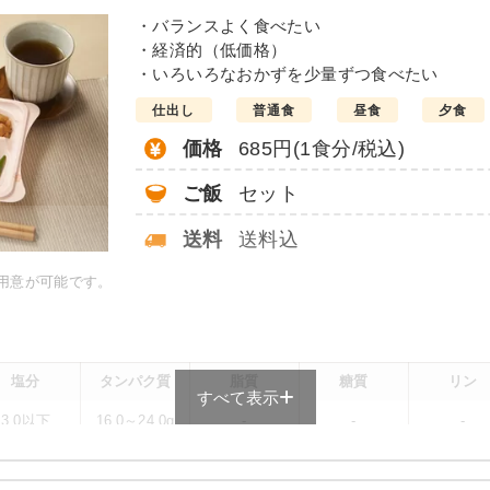
・バランスよく食べたい
・経済的（低価格）
・いろいろなおかずを少量ずつ食べたい
仕出し
普通食
昼食
夕食
価格
685円(1食分/税込)
ご飯
セット
送料
送料込
ご用意が可能です。
塩分
タンパク質
脂質
糖質
リン
すべて表示
3.0以下
16.0～24.0g
-
-
-
メニューによって異なる場合がございます。 ごはんセットでの栄養価です