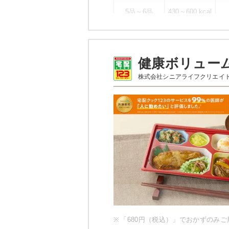
5品～6品
430～600 kcal
幸たんぱく食のメニ
健康ボリュー
ハンバーグ（ト
株式会社シニアライフクリエイ
ペペロンチーノ
いんげんのピーナッツ和え
野菜とウインナーの炒め物
桜でんぶ
ブロッコリーと海老のサラ
栄養素
エネルギー：589Kcal、たんぱく質
物：83.4g、ナトリウム：895mg
※メニューの補足
※ご飯セットの栄養素です。お弁
ため、実際にご提供可能なメニュ
い。
※
「680円（税込）」でおかずのみ