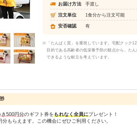
お届け方法
手渡し
注文単位
1食分から注文可能
カロリー・塩分調整食
安否確認
有
※
「たんぱく質」を重視しています。宅配クック1
目的である高齢者の低栄養予防の観点から、たんぱ
できるような献立を考えています。

き500円分
のギフト券を
もれなく全員に
プレゼント！
0円分もらえます。この機会にぜひご利用ください。