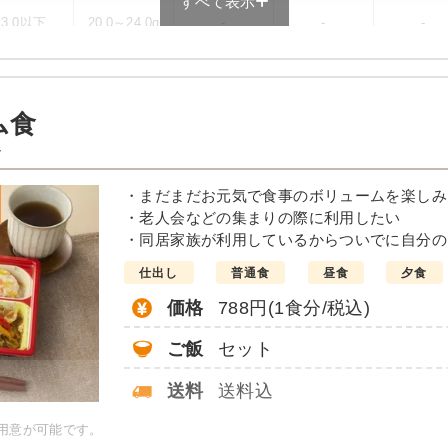
すべて表示
3.0以下
20.0～24.0g
-
-
-
ュー例
ム食
マトソース）
ト
・まだまだお元気で食事のボリュームを楽しみ
・老人会などの集まりの際に利用したい
・同居家族が利用しているからついでに自分の
ダ
仕出し
普通食
昼食
夕食
価格
788円(1食分/税込)
20.2g、脂質：17.7g、炭水化
、食塩相当量2.3g
ご飯
セット
送料
送料込
当献立の一例とその栄養価の
ーではないのでご注意くださ
ご用意が可能です。