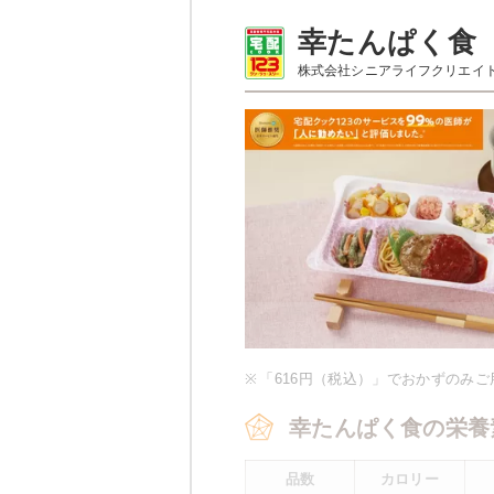
普通食のメニュー例
幸たんぱく食
株式会社シニアライフクリエイ
メバル
オクラのお浸し
ひじきの煮物
厚焼き玉子（関東風）
ほうれん草白和え
豚肉のしぐれ煮
栄養素
エネルギー：497kcal、たんぱく質
化物：76.4g、ナトリウム：687m
※メニューの補足
ご飯セットの栄養素です。お弁当
※
「616円（税込）」でおかずのみ
め、実際にご提供可能なメニュー
い。
幸たんぱく食の栄養
品数
カロリー