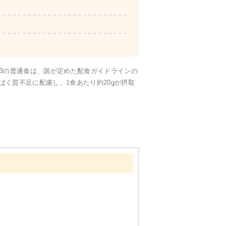
たんぱく・塩分調整食
23の普通食は、国が定めた配食ガイドラインの
く質不足に配慮し、1食あたり約20gが摂取