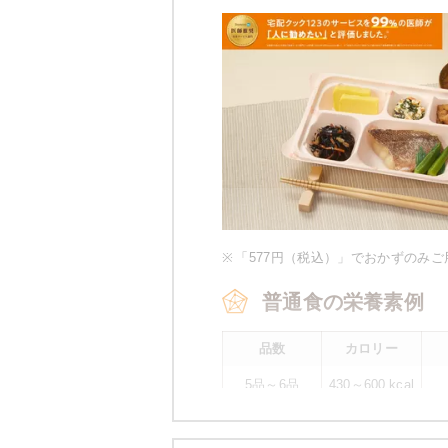
※
「577円（税込）」でおかずのみ
普通食の栄養素例
品数
カロリー
5品～6品
430～600 kcal
※
カロリーは目安の数値であるため、