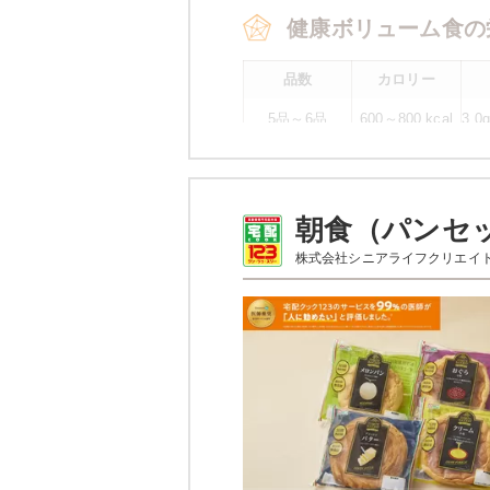
健康ボリューム食の
品数
カロリー
5品～6品
600～800 kcal
3.
平
※
カロリーは目安の数値であるため、
朝食（パンセ
健康ボリューム食の
株式会社シニアライフクリエイ
カレイの
ブロッコリーのカニカマあ
牛肉のオイスターソース
ポテトサラダ
刻みたくあん
オクラの胡麻和え
栄養素