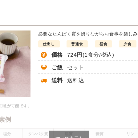
ト
煮付け
必要なたんぱく質を摂りながらお食事を楽しみ
仕出し
普通食
昼食
夕食
価格
724円(1食分/税込)
ご飯
セット
送料
送料込
：21.4g、脂質：10.6g、炭水
g、食塩相当量：1.7g
献立の一例とその栄養価のた
ご用意が可能です。
ではないのでご注意くださ
素例
塩分
タンパク質
脂質
糖質
リン