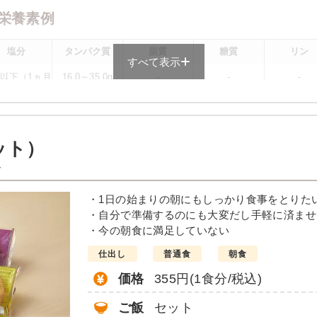
栄養素例
塩分
タンパク質
脂質
糖質
リン
すべて表示
0g以下（1ヵ月
16.0～35.0g
-
-
-
均）が目安
メニューによって異なる場合がございます。 ごはんセットでの栄養価です
ット）
メニュー例
ト
唐揚げ
・1日の始まりの朝にもしっかり食事をとりた
・自分で準備するのにも大変だし手軽に済ませ
んかけ
・今の朝食に満足していない
仕出し
普通食
朝食
価格
355円(1食分/税込)
ご飯
セット