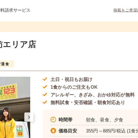
資料請求サービス
掲載をご希望
諏訪エリア店
普通食
土日・祝日もお届け
1食からのご注文もOK
アレルギー、きざみ、おかゆ対応が無料
無料試食・安否確認・朝食対応あり
時間帯
朝食、昼食、夕食
価格目安
355円～885円/税込 (1食