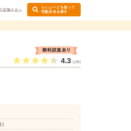
らいふーどを使って
の店舗さまへ
宅配弁当を探す
4.3
(1件)
分)