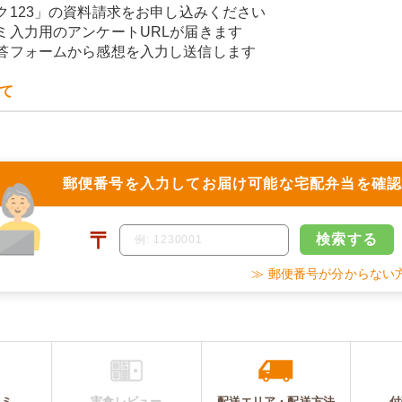
ク123」の資料請求をお申し込みください
ミ入力用のアンケートURLが届きます
答フォームから感想を入力し送信します
て
郵便番号を入力して
お届け可能な宅配弁当を確
〒
検索
する
≫ 郵便番号が分からない
コミ
実食レビュー
配送エリア・
配送
方法
付