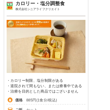
オクラの胡麻和え
カロリー・塩分調整食
品数
-
株式会社シニアライフクリエイト
栄養素
エネルギー：685kcal、たんぱく質：24.6g、脂
カロリー
400〜480kcal前後
質、19.8g、炭水化物：97.3g、ナトリウム：
961mg、食塩相当量：2.4g
塩分
0.5g前後
※メニューの補足
ご飯セットの栄養素です。お弁当献立の一例と
タンパク質
9.0～11.0g
その栄養価のため、実際にご提供可能なメニュ
ーではないのでご注意ください。
脂質
-
糖質
-
リン
-
・カロリー制限、塩分制限がある
カリウム
-
・退院されて間もない、または療養中である
コレステロール
-
・治療を目的とした商品ではございません
価格
885円(1食分/税込)
※
カロリーは目安の数値であるため、メニューによっ
て異なる場合がございます。 牛乳セットでの栄養価
ご飯
セット