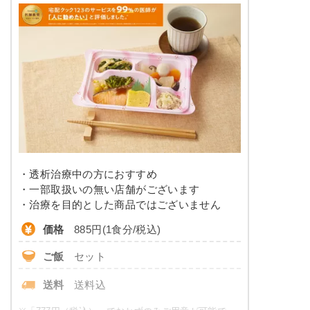
水化物：76.9g、ナトリウム：647mg、食塩相当
塩分
2.0g未満
量：1.6g
タンパク質
14.3g以下
※メニューの補足
ご飯セットの栄養素です。お弁当献立の一例と
脂質
-
その栄養価のため、実際にご提供可能なメニュ
ーではないのでご注意ください。
糖質
-
リン
230㎎以下
カリウム
550㎎以下
・透析治療中の方におすすめ
コレステロール
-
・一部取扱いの無い店舗がございます
・治療を目的とした商品ではございません
※
カロリーは目安の数値であるため、メニューによっ
価格
885円(1食分/税込)
て異なる場合がございます。 ごはんセットでの栄養
価です。
ご飯
セット
たんぱく・塩分調整食のメニュー
送料
送料込
例