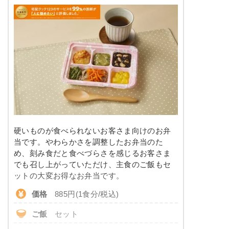
その栄養価のため、実際にご提供可能なメニュ
脂質
-
ーではないのでご注意ください。
糖質
-
リン
-
カリウム
-
コレステロール
-
※
カロリーは目安の数値であるため、メニューによっ
硬いものが食べられないお客さま向けのお弁
て異なる場合がございます。 ごはんセットでの栄養
当です。やわらかさを調整したお弁当のた
価です。
め、刻み食だと食べづらさを感じるお客さま
消化にやさしい食のメニュー例
でも召し上がっていただけ、主食のご飯もセ
ットの大変お得なお弁当です。
白菜と豚肉のみぞれがけ
価格
885円(1食分/税込)
マカロニのケチャップ和え
ご飯
セット
鶏肉と野菜の寄せ煮