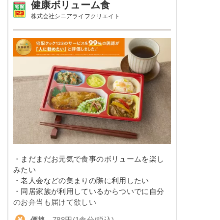
健康ボリューム食
豚肉のしぐれ煮
カロリー
430～600 kcal
株式会社シニアライフクリエイト
栄養素
塩分
3.0以下
エネルギー：497kcal、たんぱく質：21.4g、脂
質：10.6g、炭水化物：76.4g、ナトリウム：
タンパク質
20.0～24.0g
687mg、食塩相当量：1.7g
脂質
-
※メニューの補足
ご飯セットの栄養素です。お弁当献立の一例と
その栄養価のため、実際にご提供可能なメニュ
糖質
-
ーではないのでご注意ください。
リン
-
カリウム
-
コレステロール
-
・まだまだお元気で食事のボリュームを楽し
みたい
幸たんぱく食のメニュー例
・老人会などの集まりの際に利用したい
・同居家族が利用しているからついでに自分
ハンバーグ（トマトソース）
のお弁当も届けて欲しい
価格
788円(1食分/税込)