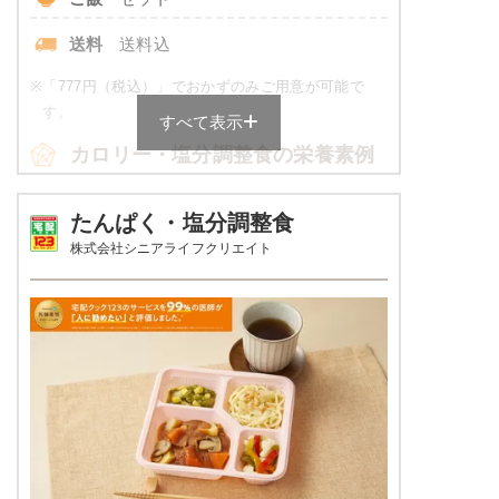
です。
送料
送料込
朝食（パンセット）のメニュー例
※
「777円（税込）」でおかずのみご用意が可能で
す。
クリームパン
すべて表示
カロリー・塩分調整食の栄養素例
牛乳
品数
4～6品
栄養素
たんぱく・塩分調整食
エネルギー：149kcal、食塩相当量：1.2g
株式会社シニアライフクリエイト
カロリー
514～538kcal
※メニューの補足
ご飯セットの栄養素です。お弁当献立の一例と
塩分
2.0g未満
その栄養価のため、実際にご提供可能なメニュ
ーではないのでご注意ください。
タンパク質
18.7～21.9g
脂質
12.2～14.8g
糖質
-
リン
-