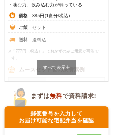
カリウム
-
・噛む力、飲み込む力が弱っている
コレステロール
-
価格
885円(1食分/税込)
ご飯
セット
※
カロリーは目安の数値であるため、メニューによっ
て異なる場合がございます。 おかゆセットでの栄養
送料
送料込
価です。
※
「777円（税込）」でおかずのみご用意が可能で
やわらか食のメニュー例
す。
すべて表示
牛肉のオイスター炒め
ムースセット食の栄養素例
コロッケ
品数
4～6品
菜の花の辛子和え
まずは
無料
で資料請求!
豆ひじき
カロリー
458～474kcal
マンゴーシロップ漬け
塩分
2.0g未満
郵便番号を入力して
栄養素
お届け可能な宅配弁当を確認
エネルギー：393kcal、たんぱく質：15.3g、脂
タンパク質
-
質：9.0g、炭水化物：61.2g、ナトリウム：
670mg、食塩相当量：1.4g
脂質
-