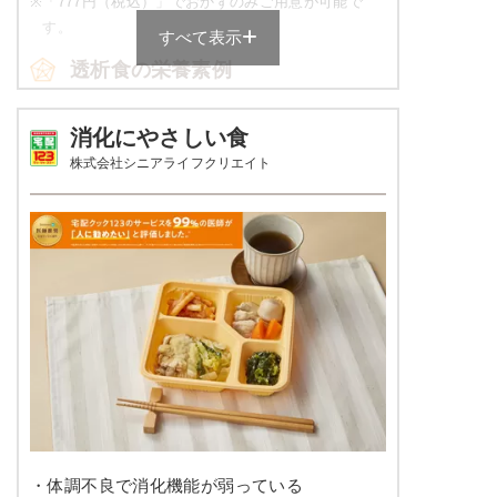
※
「777円（税込）」でおかずのみご用意が可能で
ビーフストロガノフ
す。
すべて表示
透析食の栄養素例
カリフラワーのマリネ
キャベツと干し海老のスパゲッティ
アスパラとコーンのバター風味ソテー
品数
4～6品
消化にやさしい食
株式会社シニアライフクリエイト
栄養素
カロリー
598～622kcal
エネルギー：589kcal、たんぱく質：13.7g、脂
質：17.8g、炭水化物：90.5g、ナトリウム：
塩分
2.0g未満
738mg、カリウム：480mg、リン：178mg、食
塩相当量：1.9g
タンパク質
19.9～23.1ｇ
※メニューの補足
脂質
-
ご飯セットの栄養素です。お弁当献立の一例と
その栄養価のため、実際にご提供可能なメニュ
ーではないのでご注意ください。
糖質
-
リン
300㎎以下
カリウム
665㎎以下
・体調不良で消化機能が弱っている
コレステロール
-