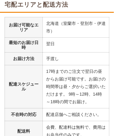
栄養素
宅配エリアと配送方法
エネルギー：379kcal、たんぱく質：11.2g、脂
質：11.4g、炭水化物：56.6g、ナトリウム：
676mg、食塩相当量：17.g
北海道（室蘭市・登別市・伊達
お届け可能なエ
リア
※メニューの補足
市）
ご飯セットの栄養素です。お弁当献立の一例と
その栄養価のため、実際にご提供可能なメニュ
最短のお届け日
翌日
時
ーではないのでご注意ください。
お届け方法
手渡し
17時までのご注文で翌日の昼
からお届け可能です。お届けの
配達スケジュー
時間帯は昼・夕からご選択いた
ル
だけます。 9時～12時、14時
～18時の間でお届け。
不在時の対応
配達店舗へご相談ください。
会費、配達料は無料で、費用は
配送料
お弁当代のみです。