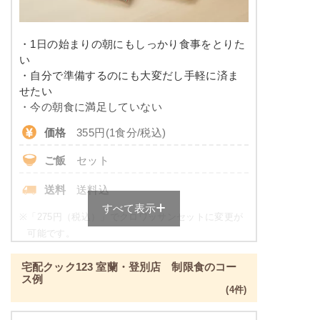
糖質
-
リン
-
・1日の始まりの朝にもしっかり食事をとりた
い
カリウム
-
・自分で準備するのにも大変だし手軽に済ま
せたい
コレステロール
-
・今の朝食に満足していない
価格
355円(1食分/税込)
※
カロリーは目安の数値であるため、メニューによっ
て異なる場合がございます。 ごはんセットでの栄養
ご飯
セット
価です。
送料
送料込
健康ボリューム食のメニュー例
すべて表示
※
「275円（税込）」でクロワッサンセットに変更が
カレイの唐揚げ
可能です。
昼食・夕食をご利用の方が対象のサービスとなりま
ブロッコリーのカニカマあんかけ
宅配クック123 室蘭・登別店 制限食のコー
す。
牛肉のオイスターソース
ス例
単品：205円
(4件)
ポテトサラダ
刻みたくあん
朝食（パンセット）の栄養素例