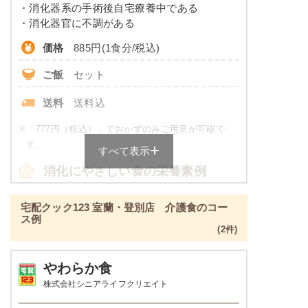
・消化器系の手術後自宅療養中である
・消化器官に不調がある
※
カロリーは目安の数値であるため、メニューによっ
価格
885円(1食分/税込)
て異なる場合がございます。 一部取り扱いが無い店
舗がございます。 ごはんセットでの栄養価です。
ご飯
セット
透析食のメニュー例
送料
送料込
トラウトサーモンバター醤油焼き
※
「777円（税込）」でおかずのみご用意が可能で
す。
すべて表示
ほうれん草と油揚げのお浸し
根菜の煮物
消化にやさしい食の栄養素例
鶏肉と野菜の炒め物
品数
4～6品
宅配クック123 室蘭・登別店 介護食のコー
栄養素
ス例
エネルギー：589kcal、たんぱく質：13.7g、脂
(2件)
カロリー
426～484kcal
質：17.8g、炭水化物：90.5g、ナトリウム：
738mg、カリウム：480mg、リン：178mg、食
塩分
2.0g未満
やわらか食
塩相当量：1.9g
株式会社シニアライフクリエイト
※メニューの補足
タンパク質
-
ご飯セットの栄養素です。お弁当献立の一例と