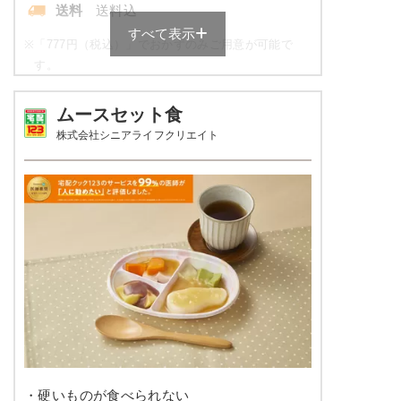
ほうれん草の柚子味噌和え
送料
送料込
すべて表示
栄養素
※
「777円（税込）」でおかずのみご用意が可能で
エネルギー：427kcal、たんぱく質：14.6g、脂
す。
質：3.9g、炭水化物：80.3g、ナトリウム：
708mg、食塩相当量：1.8g
やわらか食の栄養素例
ムースセット食
※メニューの補足
株式会社シニアライフクリエイト
ご飯セットの栄養素です。お弁当献立の一例と
品数
5品～6品
その栄養価のため、実際にご提供可能なメニュ
ーではないのでご注意ください。
カロリー
306～408kcal
塩分
3.0g以下
タンパク質
-
脂質
-
糖質
-
リン
-
・硬いものが食べられない