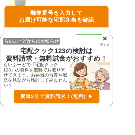
郵便番号を入力して
お届け可能な宅配弁当を確認
×
〒
検索
らいふーどからのお知らせ
閉じる
宅配クック123
の検討は
≫ 郵便番号が分からない方はこちら
資料請求・無料試食がおすすめ！
らいふーどで「宅配クック
123」の資料を
無料
でお取り寄
せできます。お弁当の写真や献
宅配クック123 室蘭・登別店の
お届け可能な宅配弁当の資料を一括で請求
（無料）
立を見ながら検討してみません
支払方法
か？
〒
検索
簡単3分で資料請求！(無料)
コース
詳細
資料請求
現金・代引き、銀行振込、口座
支払い手段
振替
銀行振込の場合、振込手数料は
お客さま負担となります。現金