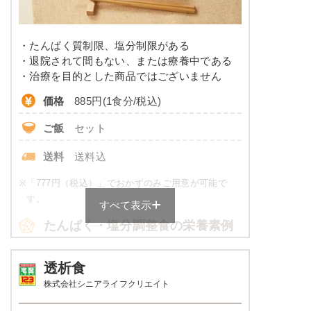
カリウム
-
・たんぱく質制限、塩分制限がある
コレステロール
-
・退院されて間もない、または療養中である
・治療を目的とした商品ではございません
※
カロリーは目安の数値であるため、メニューによっ
価格
885円(1食分/税込)
て異なる場合がございます。 ごはんセットでの栄養
価です。
ご飯
セット
カロリー・塩分調整食のメニュー
送料
送料込
例
※
「777円（税込）」でおかずのみご用意が可能で
赤魚のみりん焼き
す。
すべて表示
たんぱく・塩分調整食の栄養素例
小松菜の胡麻風味浸し
飛龍頭の煮物
たまご焼き
品数
4～6品
透析食
株式会社シニアライフクリエイト
栄養素
カロリー
570～630kcal
535kcal、たんぱく質：20.5g、脂質：14.1g、炭