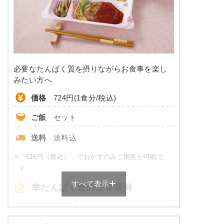
糖質
-
リン
-
カリウム
-
必要なたんぱく質を摂りながらお食事を楽し
コレステロール
-
みたい方へ
価格
724円(1食分/税込)
※
カロリーは目安の数値であるため、メニューによっ
て異なる場合がございます。 ごはんセットでの栄養
ご飯
セット
価です。
送料
送料込
普通食のメニュー例
※
「616円（税込）」でおかずのみご用意が可能で
メバル煮付け
す。
すべて表示
オクラのお浸し
幸たんぱく食の栄養素例
ひじきの煮物
厚焼き玉子（関東風）
品数
5品～6品
ほうれん草白和え