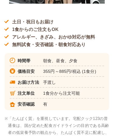
土日・祝日もお届け
1食からのご注文もOK
アレルギー、きざみ、おかゆ対応が無料
無料試食・安否確認・朝食対応あり
時間帯
朝食、昼食、夕食
価格目安
355円～885円/税込 (1食分)
お届け方法
手渡し
注文単位
1食分から注文可能
安否確認
有
※
「たんぱく質」を重視しています。宅配クック123の普
通食は、国が定めた配食ガイドラインの目的である高齢
者の低栄養予防の観点から、たんぱく質不足に配慮し、