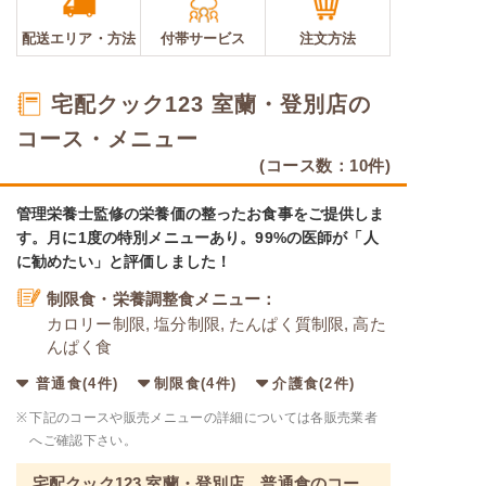
配送エリア・
方法
付帯サービス
注文方法
宅配クック123 室蘭・登別店の
コース・メニュー
(コース数：10件)
管理栄養士監修の栄養価の整ったお食事をご提供しま
す。月に1度の特別メニューあり。99%の医師が「人
に勧めたい」と評価しました！
制限食・栄養調整食メニュー：
カロリー制限, 塩分制限, たんぱく質制限, 高た
んぱく食
普通食(4件)
制限食(4件)
介護食(2件)
※
下記のコースや販売メニューの詳細については各販売業者
へご確認下さい。
宅配クック123 室蘭・登別店 普通食のコー