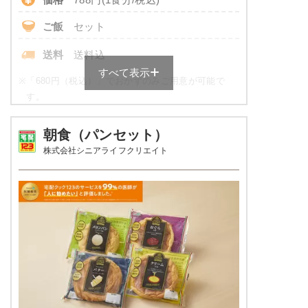
ペペロンチーノ
いんげんのピーナッツ和え
ご飯
セット
野菜とウインナーの炒め物
桜でんぶ
送料
送料込
ブロッコリーと海老のサラダ
すべて表示
※
「680円（税込）」でおかずのみご用意が可能で
栄養素
す。
エネルギー：589Kcal、たんぱく質20.2g、脂
質：17.7g、炭水化物：83.4g、ナトリウム：
健康ボリューム食の栄養素例
895mg、食塩相当量2.3g
朝食（パンセット）
株式会社シニアライフクリエイト
※メニューの補足
品数
5品～6品
※ご飯セットの栄養素です。お弁当献立の一例
とその栄養価のため、実際にご提供可能なメニ
カロリー
600～800 kcal
ューではないのでご注意ください。
3.0g以下（1ヵ月平均）が
塩分
目安
タンパク質
16.0～35.0g
脂質
-