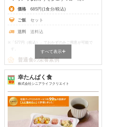
価格
685円(1食分/税込)
ご飯
セット
送料
送料込
※
「577円（税込）」でおかずのみご用意が可能で
す。
すべて表示
普通食の栄養素例
品数
5品～6品
幸たんぱく食
株式会社シニアライフクリエイト
カロリー
430～600 kcal
塩分
3.0以下
タンパク質
16.0～24.0g
脂質
-