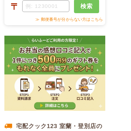
〒
検索
※メニューの補足
糖質
-
ご飯セットの栄養素です。お弁当献立の一例と
その栄養価のため、実際にご提供可能なメニュ
≫ 郵便番号が分からない方はこちら
ーではないのでご注意ください。
リン
-
カリウム
-
コレステロール
-
※
カロリーは目安の数値であるため、メニューによっ
て異なる場合がございます。 おかゆセットでの栄養
価です。
ムースセット食のメニュー例
白身魚のゆずおろし煮
れんこんと人参のきんぴら
さつま芋のあずき煮
宅配クック123 室蘭・登別店の