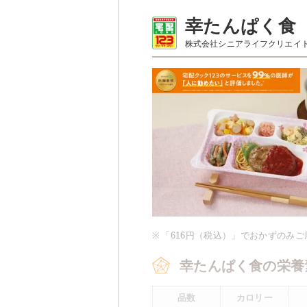
普通食のメニュー例
幸たんぱく食
株式会社シニアライフクリエイ
メバル
オクラのお浸し
ひじきの煮物
厚焼き玉子（関東風）
ほうれん草白和え
豚肉のしぐれ煮
栄養素
エネルギー：497kcal、たんぱく質
化物：76.4g、ナトリウム：687m
※メニューの補足
ご飯セットの栄養素です。お弁当
※
「616円（税込）」でおかずのみ
め、実際にご提供可能なメニュー
い。
幸たんぱく食の栄養
品数
カロリー