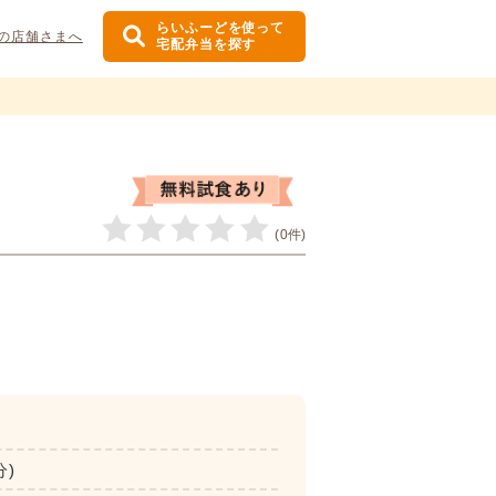
らいふーどを使って
の店舗さまへ
宅配弁当を探す
(0件)
分)