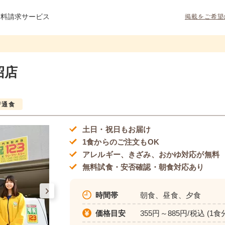
資料請求サービス
掲載をご希望
沼店
普通食
土日・祝日もお届け
1食からのご注文もOK
アレルギー、きざみ、おかゆ対応が無料
無料試食・安否確認・朝食対応あり
時間帯
朝食、昼食、夕食
価格目安
355円～885円/税込 (1食