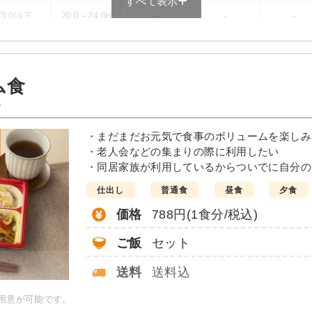
すべて表示
3.0以下
20.0～24.0g
-
-
-
ュー例
ム食
マトソース）
ト
・まだまだお元気で食事のボリュームを楽しみ
・老人会などの集まりの際に利用したい
・同居家族が利用しているからついでに自分の
ダ
仕出し
普通食
昼食
夕食
価格
788円(1食分/税込)
20.2g、脂質：17.7g、炭水化
、食塩相当量2.3g
ご飯
セット
送料
送料込
当献立の一例とその栄養価の
ーではないのでご注意くださ
ご用意が可能です。