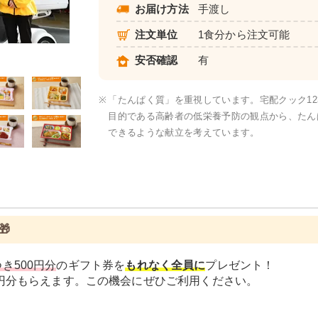
お届け方法
手渡し
注文単位
1食分から注文可能
カロリー・塩分調整食
安否確認
有
※
「たんぱく質」を重視しています。宅配クック1
目的である高齢者の低栄養予防の観点から、たんぱ
できるような献立を考えています。

き500円分
のギフト券を
もれなく全員に
プレゼント！
0円分もらえます。この機会にぜひご利用ください。