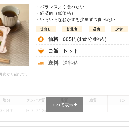
・バランスよく食べたい
・経済的（低価格）
・いろいろなおかずを少量ずつ食べたい
仕出し
普通食
昼食
夕食
価格
685円(1食分/税込)
ご飯
セット
送料
送料込
ご用意が可能です。
塩分
タンパク質
脂質
糖質
リン
すべて表示
3.0以下
16.0～24.0g
-
-
-
メニューによって異なる場合がございます。 ごはんセットでの栄養価です