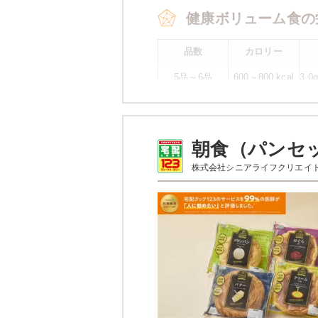
健康ボリューム食の
品数
カロリー
5品～6品
600～800 kcal
3.
平
※
カロリーは目安の数値であるため、
朝食（パンセ
健康ボリューム食の
株式会社シニアライフクリエイ
カレイの
ブロッコリーのカニカマあ
牛肉のオイスターソース
ポテトサラダ
刻みたくあん
オクラの胡麻和え
栄養素