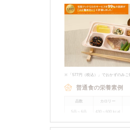
※
「577円（税込）」でおかずのみ
普通食の栄養素例
品数
カロリー
5品～6品
430～600 kcal
※
カロリーは目安の数値であるため、