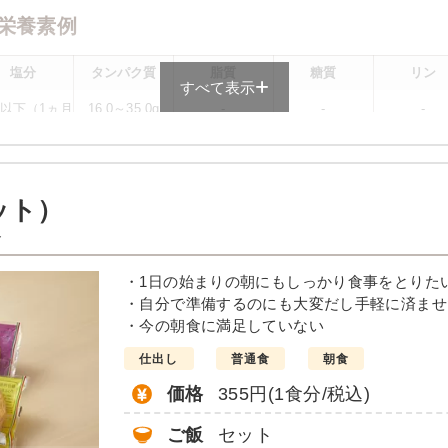
栄養素例
塩分
タンパク質
脂質
糖質
リン
すべて表示
0g以下（1ヵ月
16.0～35.0g
-
-
-
均）が目安
メニューによって異なる場合がございます。 ごはんセットでの栄養価です
ット）
メニュー例
ト
唐揚げ
・1日の始まりの朝にもしっかり食事をとりた
・自分で準備するのにも大変だし手軽に済ませ
んかけ
・今の朝食に満足していない
仕出し
普通食
朝食
価格
355円(1食分/税込)
ご飯
セット