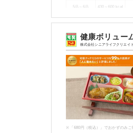
5品～6品
430～600 kcal
幸たんぱく食のメニ
健康ボリュー
ハンバーグ（ト
株式会社シニアライフクリエイ
ペペロンチーノ
いんげんのピーナッツ和え
野菜とウインナーの炒め物
桜でんぶ
ブロッコリーと海老のサラ
栄養素
エネルギー：589Kcal、たんぱく質
物：83.4g、ナトリウム：895mg
※メニューの補足
※ご飯セットの栄養素です。お弁
ため、実際にご提供可能なメニュ
い。
※
「680円（税込）」でおかずのみ