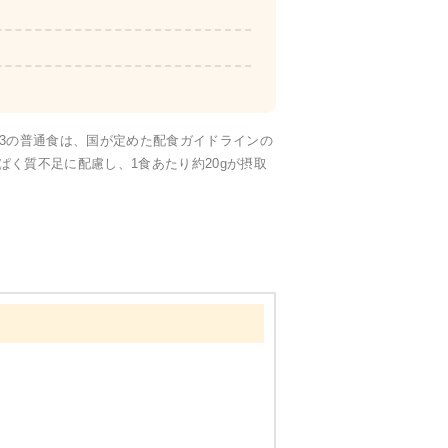
たんぱく・塩分調整食
23の普通食は、国が定めた配食ガイドラインの
く質不足に配慮し、1食あたり約20gが摂取