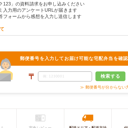
ク123」の資料請求をお申し込みください
ミ入力用のアンケートURLが届きます
答フォームから感想を入力し送信します
て
郵便番号を入力して
お届け可能な宅配弁当を確
〒
検索
する
≫ 郵便番号が分からない
コミ
実食レビュー
配送エリア・
配送
方法
付