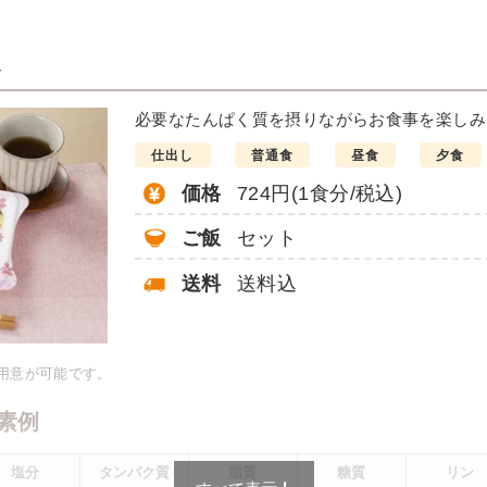
ト
煮付け
必要なたんぱく質を摂りながらお食事を楽しみ
仕出し
普通食
昼食
夕食
価格
724円(1食分/税込)
ご飯
セット
送料
送料込
：21.4g、脂質：10.6g、炭水
g、食塩相当量：1.7g
献立の一例とその栄養価のた
ご用意が可能です。
ではないのでご注意くださ
素例
塩分
タンパク質
脂質
糖質
リン