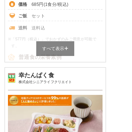
価格
685円(1食分/税込)
ご飯
セット
送料
送料込
※
「577円（税込）」でおかずのみご用意が可能で
す。
すべて表示
普通食の栄養素例
品数
5品～6品
幸たんぱく食
株式会社シニアライフクリエイト
カロリー
430～600 kcal
塩分
3.0以下
タンパク質
16.0～24.0g
脂質
-