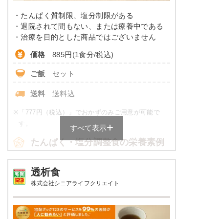
・たんぱく質制限、塩分制限がある
コレステロール
-
・退院されて間もない、または療養中である
・治療を目的とした商品ではございません
※
カロリーは目安の数値であるため、メニューによっ
価格
885円(1食分/税込)
て異なる場合がございます。 ごはんセットでの栄養
価です。
ご飯
セット
カロリー・塩分調整食のメニュー
送料
送料込
例
※
「777円（税込）」でおかずのみご用意が可能で
赤魚のみりん焼き
す。
すべて表示
たんぱく・塩分調整食の栄養素例
小松菜の胡麻風味浸し
飛龍頭の煮物
たまご焼き
品数
4～6品
透析食
株式会社シニアライフクリエイト
栄養素
カロリー
570～630kcal
535kcal、たんぱく質：20.5g、脂質：14.1g、炭
水化物：76.9g、ナトリウム：647mg、食塩相当
塩分
2.0g未満
量：1.6g