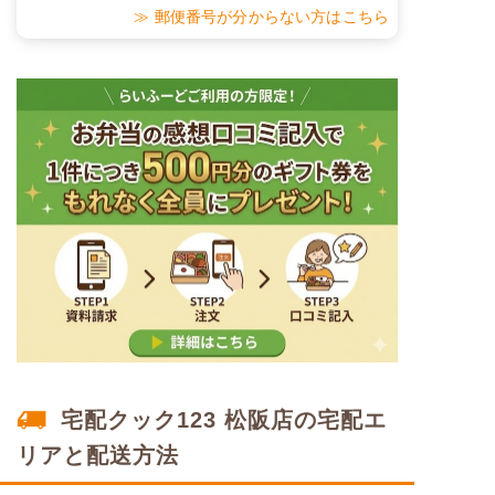
その栄養価のため、実際にご提供可能なメニュ
≫ 郵便番号が分からない方はこちら
ーではないのでご注意ください。
リン
-
カリウム
-
コレステロール
-
※
カロリーは目安の数値であるため、メニューによっ
て異なる場合がございます。 おかゆセットでの栄養
価です。
ムースセット食のメニュー例
白身魚のゆずおろし煮
れんこんと人参のきんぴら
さつま芋のあずき煮
宅配クック123 松阪店の宅配エ
栄養素
リアと配送方法
エネルギー：379kcal、たんぱく質：11.2g、脂
質：11.4g、炭水化物：56.6g、ナトリウム：