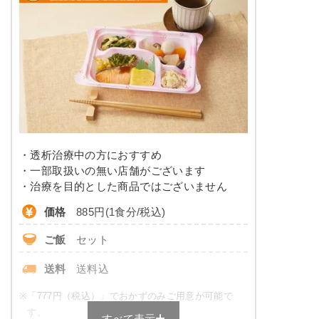
タンパク質
14.3g以下
※メニューの補足
ご飯セットの栄養素です。お弁当献立の一例と
脂質
-
その栄養価のため、実際にご提供可能なメニュ
ーではないのでご注意ください。
糖質
-
リン
230㎎以下
カリウム
550㎎以下
・透析治療中の方におすすめ
コレステロール
-
・一部取扱いの無い店舗がございます
・治療を目的とした商品ではございません
※
カロリーは目安の数値であるため、メニューによっ
価格
885円(1食分/税込)
て異なる場合がございます。 ごはんセットでの栄養
価です。
ご飯
セット
たんぱく・塩分調整食のメニュー
送料
送料込
例
※
「777円（税込）」でおかずのみご用意が可能で
ビーフストロガノフ
す。
すべて表示