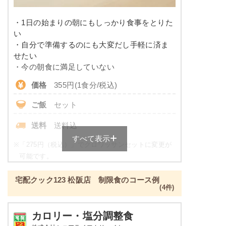
リン
-
・1日の始まりの朝にもしっかり食事をとりた
い
カリウム
-
・自分で準備するのにも大変だし手軽に済ま
せたい
コレステロール
-
・今の朝食に満足していない
価格
355円(1食分/税込)
※
カロリーは目安の数値であるため、メニューによっ
て異なる場合がございます。 ごはんセットでの栄養
ご飯
セット
価です。
送料
送料込
健康ボリューム食のメニュー例
すべて表示
※
「275円（税込）」でクロワッサンセットに変更が
カレイの唐揚げ
可能です。
昼食・夕食をご利用の方が対象のサービスとなりま
ブロッコリーのカニカマあんかけ
宅配クック123 松阪店 制限食のコース例
す。
牛肉のオイスターソース
(4件)
単品：205円
ポテトサラダ
刻みたくあん
朝食（パンセット）の栄養素例
カロリー・塩分調整食
オクラの胡麻和え