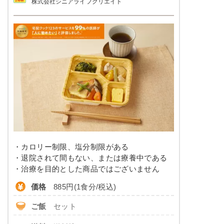
株式会社シニアライフクリエイト
品数
-
栄養素
エネルギー：685kcal、たんぱく質：24.6g、脂
カロリー
400〜480kcal前後
質、19.8g、炭水化物：97.3g、ナトリウム：
961mg、食塩相当量：2.4g
塩分
0.5g前後
※メニューの補足
ご飯セットの栄養素です。お弁当献立の一例と
タンパク質
9.0～11.0g
その栄養価のため、実際にご提供可能なメニュ
ーではないのでご注意ください。
脂質
-
糖質
-
リン
-
・カロリー制限、塩分制限がある
カリウム
-
・退院されて間もない、または療養中である
・治療を目的とした商品ではございません
コレステロール
-
価格
885円(1食分/税込)
※
カロリーは目安の数値であるため、メニューによっ
ご飯
セット
て異なる場合がございます。 牛乳セットでの栄養価
です。