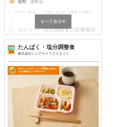
送料
送料込
朝食（パンセット）のメニュー例
※
「777円（税込）」でおかずのみご用意が可能で
す。
すべて表示
クリームパン
カロリー・塩分調整食の栄養素例
牛乳
品数
4～6品
たんぱく・塩分調整食
栄養素
株式会社シニアライフクリエイト
エネルギー：149kcal、食塩相当量：1.2g
カロリー
514～538kcal
※メニューの補足
塩分
2.0g未満
ご飯セットの栄養素です。お弁当献立の一例と
その栄養価のため、実際にご提供可能なメニュ
タンパク質
18.7～21.9g
ーではないのでご注意ください。
脂質
12.2～14.8g
糖質
-
リン
-
カリウム
-