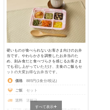
糖質
-
リン
-
カリウム
-
コレステロール
-
※
カロリーは目安の数値であるため、メニューによっ
硬いものが食べられないお客さま向けのお弁
て異なる場合がございます。 ごはんセットでの栄養
当です。やわらかさを調整したお弁当のた
価です。
め、刻み食だと食べづらさを感じるお客さま
でも召し上がっていただけ、主食のご飯もセ
消化にやさしい食のメニュー例
ットの大変お得なお弁当です。
価格
885円(1食分/税込)
白菜と豚肉のみぞれがけ
ご飯
セット
マカロニのケチャップ和え
鶏肉と野菜の寄せ煮
送料
送料込
ほうれん草の柚子味噌和え
すべて表示
※
「777円（税込）」でおかずのみご用意が可能で