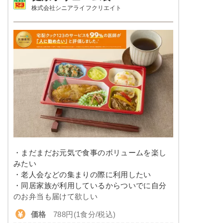
株式会社シニアライフクリエイト
栄養素
塩分
3.0以下
エネルギー：497kcal、たんぱく質：21.4g、脂
質：10.6g、炭水化物：76.4g、ナトリウム：
タンパク質
20.0～24.0g
687mg、食塩相当量：1.7g
脂質
-
※メニューの補足
ご飯セットの栄養素です。お弁当献立の一例と
その栄養価のため、実際にご提供可能なメニュ
糖質
-
ーではないのでご注意ください。
リン
-
カリウム
-
コレステロール
-
・まだまだお元気で食事のボリュームを楽し
みたい
幸たんぱく食のメニュー例
・老人会などの集まりの際に利用したい
・同居家族が利用しているからついでに自分
ハンバーグ（トマトソース）
のお弁当も届けて欲しい
価格
788円(1食分/税込)
ペペロンチーノ