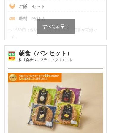
いんげんのピーナッツ和え
ご飯
セット
野菜とウインナーの炒め物
桜でんぶ
送料
送料込
ブロッコリーと海老のサラダ
すべて表示
※
「680円（税込）」でおかずのみご用意が可能で
栄養素
す。
エネルギー：589Kcal、たんぱく質20.2g、脂
質：17.7g、炭水化物：83.4g、ナトリウム：
健康ボリューム食の栄養素例
895mg、食塩相当量2.3g
朝食（パンセット）
株式会社シニアライフクリエイト
※メニューの補足
品数
5品～6品
※ご飯セットの栄養素です。お弁当献立の一例
とその栄養価のため、実際にご提供可能なメニ
カロリー
600～800 kcal
ューではないのでご注意ください。
3.0g以下（1ヵ月平均）が
塩分
目安
タンパク質
16.0～35.0g
脂質
-
糖質
-