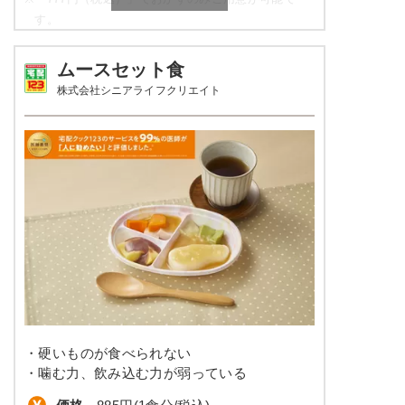
栄養素
す。
エネルギー：427kcal、たんぱく質：14.6g、脂
質：3.9g、炭水化物：80.3g、ナトリウム：
やわらか食の栄養素例
708mg、食塩相当量：1.8g
ムースセット食
株式会社シニアライフクリエイト
※メニューの補足
品数
5品～6品
ご飯セットの栄養素です。お弁当献立の一例と
その栄養価のため、実際にご提供可能なメニュ
カロリー
306～408kcal
ーではないのでご注意ください。
塩分
3.0g以下
タンパク質
-
脂質
-
糖質
-
リン
-
・硬いものが食べられない
カリウム
-
・噛む力、飲み込む力が弱っている
コレステロール
-