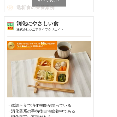
透析食の栄養素例
カリフラワーのマリネ
キャベツと干し海老のスパゲッティ
アスパラとコーンのバター風味ソテー
品数
4～6品
消化にやさしい食
株式会社シニアライフクリエイト
栄養素
カロリー
598～622kcal
エネルギー：589kcal、たんぱく質：13.7g、脂
質：17.8g、炭水化物：90.5g、ナトリウム：
塩分
2.0g未満
738mg、カリウム：480mg、リン：178mg、食
塩相当量：1.9g
タンパク質
19.9～23.1ｇ
※メニューの補足
脂質
-
ご飯セットの栄養素です。お弁当献立の一例と
その栄養価のため、実際にご提供可能なメニュ
ーではないのでご注意ください。
糖質
-
リン
300㎎以下
カリウム
665㎎以下
・体調不良で消化機能が弱っている
コレステロール
-
・消化器系の手術後自宅療養中である
・消化器官に不調がある