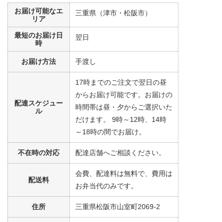
676mg、食塩相当量：17.g
お届け可能なエ
三重県（津市・松阪市）
リア
※メニューの補足
ご飯セットの栄養素です。お弁当献立の一例と
最短のお届け日
翌日
その栄養価のため、実際にご提供可能なメニュ
時
ーではないのでご注意ください。
お届け方法
手渡し
17時までのご注文で翌日の昼
からお届け可能です。お届けの
配達スケジュー
時間帯は昼・夕からご選択いた
ル
だけます。 9時～12時、14時
～18時の間でお届け。
不在時の対応
配達店舗へご相談ください。
会費、配達料は無料で、費用は
配送料
お弁当代のみです。
住所
三重県松阪市山室町2069-2