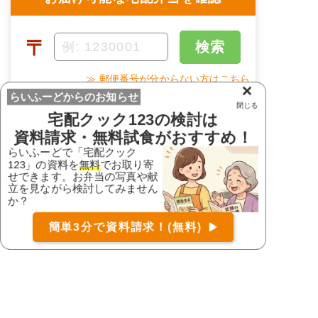
〒
検索
≫ 郵便番号が分からない方はこちら
×
らいふーどからのお知らせ
閉じる
宅配クック123
の検討は
宅配クック123 松阪店の支払方
資料請求・無料試食がおすすめ！
法
らいふーどで「宅配クック
123」の資料を
無料
でお取り寄
せできます。お弁当の写真や献
お届け可能な宅配弁当の資料を一括で請求
（無料）
立を見ながら検討してみません
現金・代引き、銀行振込、口座
か？
〒
検索
支払い手段
振替
簡単3分で資料請求！(無料)
コース
詳細
資料請求
銀行振込の場合、振込手数料は
お客さま負担となります。現金
でのお支払いの場合、配食時に
備考
集金致します。/銀行引き落と
しでのお支払いを希望の場合配