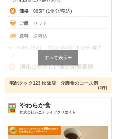
※
カロリーは目安の数値であるため、メニューによっ
価格
885円(1食分/税込)
て異なる場合がございます。 一部取り扱いが無い店
舗がございます。 ごはんセットでの栄養価です。
ご飯
セット
透析食のメニュー例
送料
送料込
トラウトサーモンバター醤油焼き
※
「777円（税込）」でおかずのみご用意が可能で
す。
すべて表示
ほうれん草と油揚げのお浸し
根菜の煮物
消化にやさしい食の栄養素例
鶏肉と野菜の炒め物
品数
4～6品
宅配クック123 松阪店 介護食のコース例
栄養素
(2件)
エネルギー：589kcal、たんぱく質：13.7g、脂
カロリー
426～484kcal
質：17.8g、炭水化物：90.5g、ナトリウム：
738mg、カリウム：480mg、リン：178mg、食
やわらか食
塩分
2.0g未満
塩相当量：1.9g
株式会社シニアライフクリエイト
※メニューの補足
タンパク質
-
ご飯セットの栄養素です。お弁当献立の一例と
その栄養価のため、実際にご提供可能なメニュ
脂質
-
ーではないのでご注意ください。