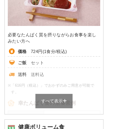
糖質
-
リン
-
カリウム
-
必要なたんぱく質を摂りながらお食事を楽し
コレステロール
-
みたい方へ
価格
724円(1食分/税込)
※
カロリーは目安の数値であるため、メニューによっ
て異なる場合がございます。 ごはんセットでの栄養
ご飯
セット
価です。
送料
送料込
普通食のメニュー例
※
「616円（税込）」でおかずのみご用意が可能で
メバル煮付け
す。
すべて表示
オクラのお浸し
幸たんぱく食の栄養素例
ひじきの煮物
厚焼き玉子（関東風）
品数
5品～6品
ほうれん草白和え
健康ボリューム食
豚肉のしぐれ煮
カロリー
430～600 kcal