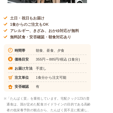
土日・祝日もお届け
1食からのご注文もOK
アレルギー、きざみ、おかゆ対応が無料
無料試食・安否確認・朝食対応あり
時間帯
朝食、昼食、夕食
価格目安
355円～885円/税込 (1食分)
お届け方法
手渡し
注文単位
1食分から注文可能
安否確認
有
※
「たんぱく質」を重視しています。宅配クック123の普
通食は、国が定めた配食ガイドラインの目的である高齢
者の低栄養予防の観点から、たんぱく質不足に配慮し、