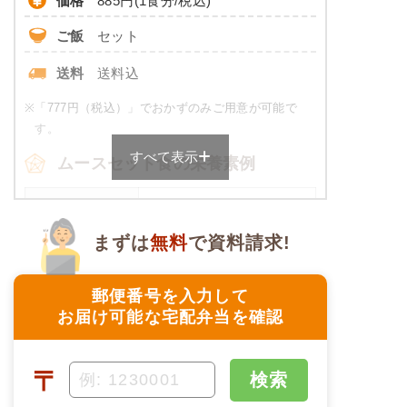
価格
885円(1食分/税込)
ご飯
セット
※
カロリーは目安の数値であるため、メニューによっ
て異なる場合がございます。 おかゆセットでの栄養
送料
送料込
価です。
※
「777円（税込）」でおかずのみご用意が可能で
やわらか食のメニュー例
す。
すべて表示
牛肉のオイスター炒め
ムースセット食の栄養素例
コロッケ
品数
4～6品
菜の花の辛子和え
まずは
無料
で資料請求!
豆ひじき
カロリー
458～474kcal
マンゴーシロップ漬け
塩分
2.0g未満
郵便番号を入力して
栄養素
お届け可能な宅配弁当を確認
エネルギー：393kcal、たんぱく質：15.3g、脂
タンパク質
-
質：9.0g、炭水化物：61.2g、ナトリウム：
670mg、食塩相当量：1.4g
脂質
-
〒
検索
※メニューの補足
糖質
-
ご飯セットの栄養素です。お弁当献立の一例と