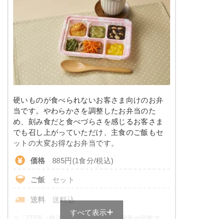
糖質
-
リン
-
カリウム
-
コレステロール
-
※
カロリーは目安の数値であるため、メニューによっ
硬いものが食べられないお客さま向けのお弁
て異なる場合がございます。 ごはんセットでの栄養
当です。やわらかさを調整したお弁当のた
価です。
め、刻み食だと食べづらさを感じるお客さま
でも召し上がっていただけ、主食のご飯もセ
消化にやさしい食のメニュー例
ットの大変お得なお弁当です。
価格
885円(1食分/税込)
白菜と豚肉のみぞれがけ
ご飯
セット
マカロニのケチャップ和え
鶏肉と野菜の寄せ煮
送料
送料込
ほうれん草の柚子味噌和え
すべて表示
※
「777円（税込）」でおかずのみご用意が可能で