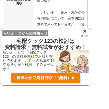
使い捨て
回収
・アレルギー、刻み・おかゆの
特別対応について、基本的には
無料で承っておりますが、一部
×
対応出来かねることがございま
らいふーどからのお知らせ
すので、事前に配達店舗までご
閉じる
備考
宅配クック123
の検討は
相談ください。
資料請求・無料試食がおすすめ！
・おかゆ対応については、お客
らいふーどで「宅配クック
様のご要望により、全がゆ～3
123」の資料を
無料
でお取り寄
せできます。お弁当の写真や献
分がゆまで対応しております。
お届け可能な宅配弁当の資料を一括で請求
（無料）
立を見ながら検討してみません
お気軽にご相談ください。
か？
〒
検索
簡単3分で資料請求！(無料)
まずは
無料
で資料請求!
コース
口コミ
詳細
資料請求
郵便番号を入力して
お届け可能な宅配弁当を確認