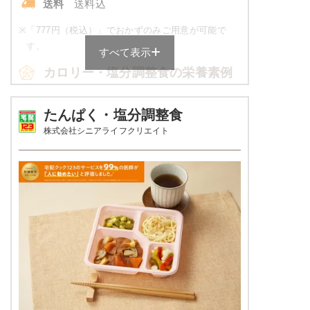
送料
送料込
朝食（パンセット）のメニュー例
※
「777円（税込）」でおかずのみご用意が可能で
す。
すべて表示
クリームパン
カロリー・塩分調整食の栄養素例
牛乳
品数
4～6品
たんぱく・塩分調整食
栄養素
株式会社シニアライフクリエイト
エネルギー：149kcal、食塩相当量：1.2g
カロリー
514～538kcal
※メニューの補足
塩分
2.0g未満
ご飯セットの栄養素です。お弁当献立の一例と
その栄養価のため、実際にご提供可能なメニュ
タンパク質
18.7～21.9g
ーではないのでご注意ください。
脂質
12.2～14.8g
糖質
-
リン
-
カリウム
-