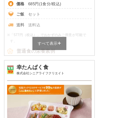
価格
685円(1食分/税込)
ご飯
セット
送料
送料込
※
「577円（税込）」でおかずのみご用意が可能で
す。
すべて表示
普通食の栄養素例
品数
5品～6品
幸たんぱく食
株式会社シニアライフクリエイト
カロリー
430～600 kcal
塩分
3.0以下
タンパク質
16.0～24.0g
脂質
-