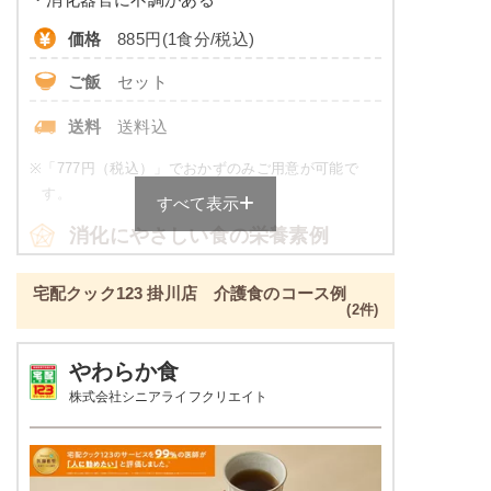
※
カロリーは目安の数値であるため、メニューによっ
価格
885円(1食分/税込)
て異なる場合がございます。 一部取り扱いが無い店
舗がございます。 ごはんセットでの栄養価です。
ご飯
セット
透析食のメニュー例
送料
送料込
トラウトサーモンバター醤油焼き
※
「777円（税込）」でおかずのみご用意が可能で
す。
すべて表示
ほうれん草と油揚げのお浸し
根菜の煮物
消化にやさしい食の栄養素例
鶏肉と野菜の炒め物
品数
4～6品
宅配クック123 掛川店 介護食のコース例
栄養素
(2件)
エネルギー：589kcal、たんぱく質：13.7g、脂
カロリー
426～484kcal
質：17.8g、炭水化物：90.5g、ナトリウム：
738mg、カリウム：480mg、リン：178mg、食
やわらか食
塩分
2.0g未満
塩相当量：1.9g
株式会社シニアライフクリエイト
※メニューの補足
タンパク質
-
ご飯セットの栄養素です。お弁当献立の一例と
その栄養価のため、実際にご提供可能なメニュ
脂質
-
ーではないのでご注意ください。