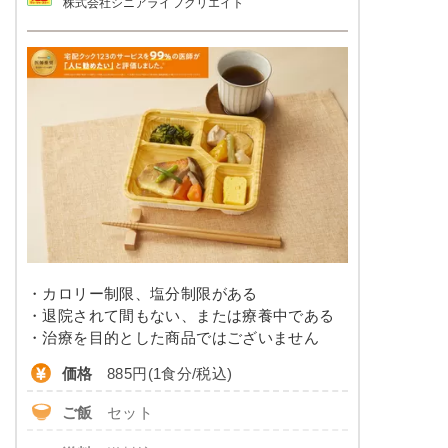
株式会社シニアライフクリエイト
品数
-
栄養素
エネルギー：685kcal、たんぱく質：24.6g、脂
カロリー
400〜480kcal前後
質、19.8g、炭水化物：97.3g、ナトリウム：
961mg、食塩相当量：2.4g
塩分
0.5g前後
※メニューの補足
ご飯セットの栄養素です。お弁当献立の一例と
タンパク質
9.0～11.0g
その栄養価のため、実際にご提供可能なメニュ
ーではないのでご注意ください。
脂質
-
糖質
-
リン
-
・カロリー制限、塩分制限がある
カリウム
-
・退院されて間もない、または療養中である
・治療を目的とした商品ではございません
コレステロール
-
価格
885円(1食分/税込)
※
カロリーは目安の数値であるため、メニューによっ
ご飯
セット
て異なる場合がございます。 牛乳セットでの栄養価
です。