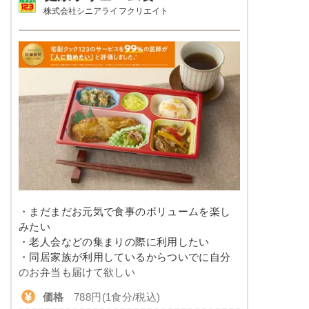
株式会社シニアライフクリエイト
栄養素
塩分
3.0以下
エネルギー：497kcal、たんぱく質：21.4g、脂
質：10.6g、炭水化物：76.4g、ナトリウム：
タンパク質
20.0～24.0g
687mg、食塩相当量：1.7g
脂質
-
※メニューの補足
ご飯セットの栄養素です。お弁当献立の一例と
その栄養価のため、実際にご提供可能なメニュ
糖質
-
ーではないのでご注意ください。
リン
-
カリウム
-
コレステロール
-
・まだまだお元気で食事のボリュームを楽し
みたい
幸たんぱく食のメニュー例
・老人会などの集まりの際に利用したい
・同居家族が利用しているからついでに自分
ハンバーグ（トマトソース）
のお弁当も届けて欲しい
価格
788円(1食分/税込)
ペペロンチーノ