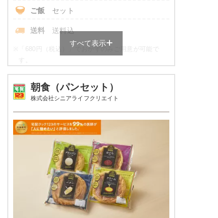
いんげんのピーナッツ和え
ご飯
セット
野菜とウインナーの炒め物
桜でんぶ
送料
送料込
ブロッコリーと海老のサラダ
すべて表示
※
「680円（税込）」でおかずのみご用意が可能で
栄養素
す。
エネルギー：589Kcal、たんぱく質20.2g、脂
質：17.7g、炭水化物：83.4g、ナトリウム：
健康ボリューム食の栄養素例
895mg、食塩相当量2.3g
朝食（パンセット）
株式会社シニアライフクリエイト
※メニューの補足
品数
5品～6品
※ご飯セットの栄養素です。お弁当献立の一例
とその栄養価のため、実際にご提供可能なメニ
カロリー
600～800 kcal
ューではないのでご注意ください。
3.0g以下（1ヵ月平均）が
塩分
目安
タンパク質
16.0～35.0g
脂質
-
糖質
-