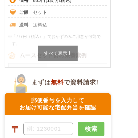
価格
885円(1食分/税込)
ご飯
セット
※
カロリーは目安の数値であるため、メニューによっ
て異なる場合がございます。 おかゆセットでの栄養
送料
送料込
価です。
※
「777円（税込）」でおかずのみご用意が可能で
やわらか食のメニュー例
す。
すべて表示
牛肉のオイスター炒め
ムースセット食の栄養素例
コロッケ
品数
4～6品
菜の花の辛子和え
まずは
無料
で資料請求!
豆ひじき
カロリー
458～474kcal
マンゴーシロップ漬け
塩分
2.0g未満
郵便番号を入力して
栄養素
お届け可能な宅配弁当を確認
エネルギー：393kcal、たんぱく質：15.3g、脂
タンパク質
-
質：9.0g、炭水化物：61.2g、ナトリウム：
670mg、食塩相当量：1.4g
脂質
-
〒
検索
※メニューの補足
糖質
-
ご飯セットの栄養素です。お弁当献立の一例と