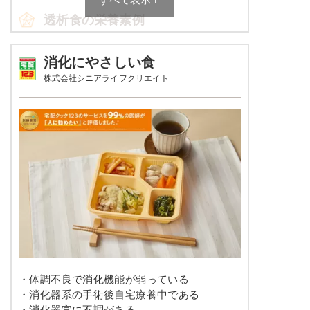
透析食の栄養素例
カリフラワーのマリネ
キャベツと干し海老のスパゲッティ
アスパラとコーンのバター風味ソテー
品数
4～6品
消化にやさしい食
株式会社シニアライフクリエイト
栄養素
カロリー
598～622kcal
エネルギー：589kcal、たんぱく質：13.7g、脂
質：17.8g、炭水化物：90.5g、ナトリウム：
塩分
2.0g未満
738mg、カリウム：480mg、リン：178mg、食
塩相当量：1.9g
タンパク質
19.9～23.1ｇ
※メニューの補足
脂質
-
ご飯セットの栄養素です。お弁当献立の一例と
その栄養価のため、実際にご提供可能なメニュ
ーではないのでご注意ください。
糖質
-
リン
300㎎以下
カリウム
665㎎以下
・体調不良で消化機能が弱っている
コレステロール
-
・消化器系の手術後自宅療養中である
・消化器官に不調がある