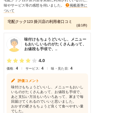
676mg、食塩相当量：17.g
味やサービス等の感想を伺いました。
掲載基準に
ついて
※メニューの補足
ご飯セットの栄養素です。お弁当献立の一例と
宅配クック123 掛川店の利用者口コミ
その栄養価のため、実際にご提供可能なメニュ
(全1件)
ーではないのでご注意ください。
味付けもちょうどいいし、メニュー
もおいしいものがたくさんあって、
お値段も手頃で、..
4.0
4
4
4
価格:
サービス:
味・見た目:
評価コメント
味付けもちょうどいいし、メニューもおいし
いものがたくさんあって、お値段も手頃で、
あと支払い方法もいろいろあって、家まで毎
回届けてくれるのでいいと思いました。
おかずの硬さもちょうど良くて食べやすい量
でした。