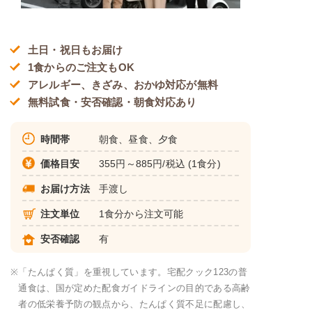
土日・祝日もお届け
1食からのご注文もOK
アレルギー、きざみ、おかゆ対応が無料
無料試食・安否確認・朝食対応あり
時間帯
朝食、昼食、夕食
価格目安
355円～885円/税込 (1食分)
お届け方法
手渡し
注文単位
1食分から注文可能
安否確認
有
※
「たんぱく質」を重視しています。宅配クック123の普
通食は、国が定めた配食ガイドラインの目的である高齢
者の低栄養予防の観点から、たんぱく質不足に配慮し、