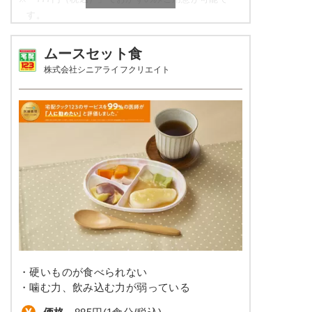
栄養素
す。
エネルギー：427kcal、たんぱく質：14.6g、脂
質：3.9g、炭水化物：80.3g、ナトリウム：
やわらか食の栄養素例
708mg、食塩相当量：1.8g
ムースセット食
株式会社シニアライフクリエイト
※メニューの補足
品数
5品～6品
ご飯セットの栄養素です。お弁当献立の一例と
その栄養価のため、実際にご提供可能なメニュ
カロリー
306～408kcal
ーではないのでご注意ください。
塩分
3.0g以下
タンパク質
-
脂質
-
糖質
-
リン
-
・硬いものが食べられない
カリウム
-
・噛む力、飲み込む力が弱っている
コレステロール
-