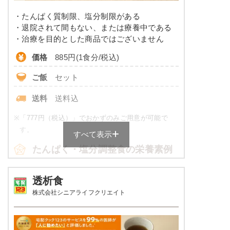
・たんぱく質制限、塩分制限がある
コレステロール
-
・退院されて間もない、または療養中である
・治療を目的とした商品ではございません
※
カロリーは目安の数値であるため、メニューによっ
価格
885円(1食分/税込)
て異なる場合がございます。 ごはんセットでの栄養
価です。
ご飯
セット
カロリー・塩分調整食のメニュー
送料
送料込
例
※
「777円（税込）」でおかずのみご用意が可能で
赤魚のみりん焼き
す。
すべて表示
たんぱく・塩分調整食の栄養素例
小松菜の胡麻風味浸し
飛龍頭の煮物
たまご焼き
品数
4～6品
透析食
株式会社シニアライフクリエイト
栄養素
カロリー
570～630kcal
535kcal、たんぱく質：20.5g、脂質：14.1g、炭
水化物：76.9g、ナトリウム：647mg、食塩相当
塩分
2.0g未満
量：1.6g