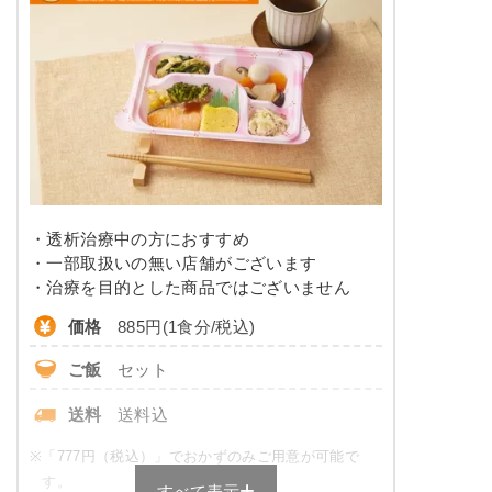
タンパク質
14.3g以下
※メニューの補足
ご飯セットの栄養素です。お弁当献立の一例と
脂質
-
その栄養価のため、実際にご提供可能なメニュ
ーではないのでご注意ください。
糖質
-
リン
230㎎以下
カリウム
550㎎以下
・透析治療中の方におすすめ
コレステロール
-
・一部取扱いの無い店舗がございます
・治療を目的とした商品ではございません
※
カロリーは目安の数値であるため、メニューによっ
価格
885円(1食分/税込)
て異なる場合がございます。 ごはんセットでの栄養
価です。
ご飯
セット
たんぱく・塩分調整食のメニュー
送料
送料込
例
※
「777円（税込）」でおかずのみご用意が可能で
ビーフストロガノフ
す。
すべて表示