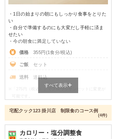
リン
-
・1日の始まりの朝にもしっかり食事をとりた
い
カリウム
-
・自分で準備するのにも大変だし手軽に済ま
せたい
コレステロール
-
・今の朝食に満足していない
価格
355円(1食分/税込)
※
カロリーは目安の数値であるため、メニューによっ
て異なる場合がございます。 ごはんセットでの栄養
ご飯
セット
価です。
送料
送料込
健康ボリューム食のメニュー例
すべて表示
※
「275円（税込）」でクロワッサンセットに変更が
カレイの唐揚げ
可能です。
昼食・夕食をご利用の方が対象のサービスとなりま
ブロッコリーのカニカマあんかけ
宅配クック123 掛川店 制限食のコース例
す。
牛肉のオイスターソース
(4件)
単品：205円
ポテトサラダ
刻みたくあん
朝食（パンセット）の栄養素例
カロリー・塩分調整食
オクラの胡麻和え