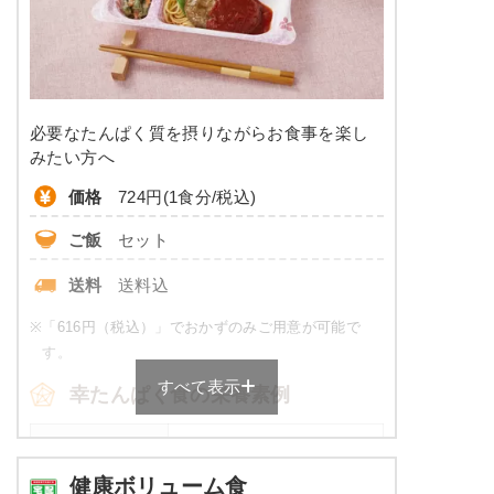
糖質
-
リン
-
カリウム
-
必要なたんぱく質を摂りながらお食事を楽し
コレステロール
-
みたい方へ
価格
724円(1食分/税込)
※
カロリーは目安の数値であるため、メニューによっ
て異なる場合がございます。 ごはんセットでの栄養
ご飯
セット
価です。
送料
送料込
普通食のメニュー例
※
「616円（税込）」でおかずのみご用意が可能で
メバル煮付け
す。
すべて表示
オクラのお浸し
幸たんぱく食の栄養素例
ひじきの煮物
厚焼き玉子（関東風）
品数
5品～6品
ほうれん草白和え
健康ボリューム食
豚肉のしぐれ煮
カロリー
430～600 kcal