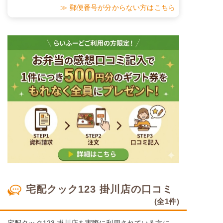
その栄養価のため、実際にご提供可能なメニュ
≫ 郵便番号が分からない方はこちら
ーではないのでご注意ください。
リン
-
カリウム
-
コレステロール
-
※
カロリーは目安の数値であるため、メニューによっ
て異なる場合がございます。 おかゆセットでの栄養
価です。
ムースセット食のメニュー例
白身魚のゆずおろし煮
れんこんと人参のきんぴら
さつま芋のあずき煮
宅配クック123 掛川店の口コミ
(全1件)
栄養素
エネルギー：379kcal、たんぱく質：11.2g、脂
質：11.4g、炭水化物：56.6g、ナトリウム：
宅配クック123 掛川店を実際に利用されている方に、