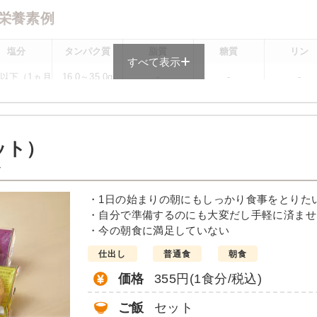
栄養素例
塩分
タンパク質
脂質
糖質
リン
すべて表示
0g以下（1ヵ月
16.0～35.0g
-
-
-
均）が目安
メニューによって異なる場合がございます。 ごはんセットでの栄養価です
ット）
メニュー例
ト
唐揚げ
・1日の始まりの朝にもしっかり食事をとりた
・自分で準備するのにも大変だし手軽に済ませ
んかけ
・今の朝食に満足していない
仕出し
普通食
朝食
価格
355円(1食分/税込)
ご飯
セット