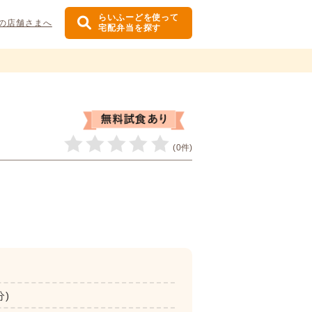
らいふーどを使って
の店舗さまへ
宅配弁当を探す
(0件)
分)