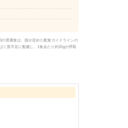
たんぱく・塩分調整食
23の普通食は、国が定めた配食ガイドラインの
く質不足に配慮し、1食あたり約20gが摂取