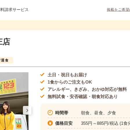
資料請求サービス
掲載をご希望
庄店
普通食
土日・祝日もお届け
1食からのご注文もOK
アレルギー、きざみ、おかゆ対応が無料
無料試食・安否確認・朝食対応あり
時間帯
朝食、昼食、夕食
価格目安
355円～885円/税込 (1食