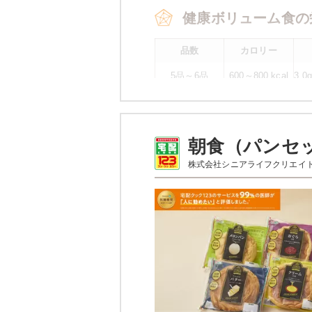
健康ボリューム食の
品数
カロリー
5品～6品
600～800 kcal
3.
平
※
カロリーは目安の数値であるため、
朝食（パンセ
健康ボリューム食の
株式会社シニアライフクリエイ
カレイの
ブロッコリーのカニカマあ
牛肉のオイスターソース
ポテトサラダ
刻みたくあん
オクラの胡麻和え
栄養素