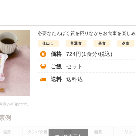
ト
煮付け
必要なたんぱく質を摂りながらお食事を楽しみ
仕出し
普通食
昼食
夕食
価格
724円(1食分/税込)
ご飯
セット
送料
送料込
：21.4g、脂質：10.6g、炭水
g、食塩相当量：1.7g
献立の一例とその栄養価のた
ご用意が可能です。
ではないのでご注意くださ
素例
塩分
タンパク質
脂質
糖質
リン