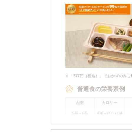
※
「577円（税込）」でおかずのみ
普通食の栄養素例
品数
カロリー
5品～6品
430～600 kcal
※
カロリーは目安の数値であるため、