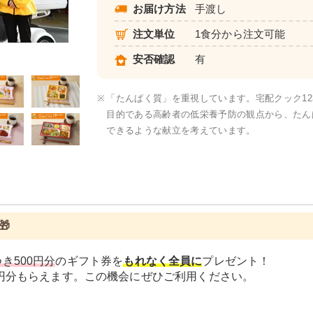
お届け方法
手渡し
注文単位
1食分から注文可能
カロリー・塩分調整食
安否確認
有
※
「たんぱく質」を重視しています。宅配クック1
目的である高齢者の低栄養予防の観点から、たんぱ
できるような献立を考えています。

き500円分
のギフト券を
もれなく全員に
プレゼント！
0円分もらえます。この機会にぜひご利用ください。