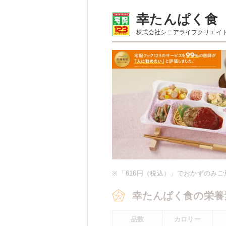
普通食のメニュー例
幸たんぱく食
株式会社シニアライフクリエイ
メバル
オクラのお浸し
ひじきの煮物
厚焼き玉子（関東風）
ほうれん草白和え
豚肉のしぐれ煮
栄養素
エネルギー：497kcal、たんぱく質
化物：76.4g、ナトリウム：687m
※メニューの補足
ご飯セットの栄養素です。お弁当
※
「616円（税込）」でおかずのみ
め、実際にご提供可能なメニュー
い。
幸たんぱく食の栄養
品数
カロリー