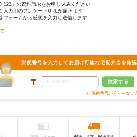
ク123」の資料請求をお申し込みください
ミ入力用のアンケートURLが届きます
答フォームから感想を入力し送信します
て
郵便番号を入力して
お届け可能な宅配弁当を確
〒
検索
する
≫ 郵便番号が分からない
コミ
実食レビュー
配送エリア・
配送
方法
付