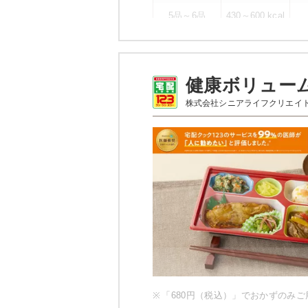
5品～6品
430～600 kcal
幸たんぱく食のメニ
健康ボリュー
ハンバーグ（ト
株式会社シニアライフクリエイ
ペペロンチーノ
いんげんのピーナッツ和え
野菜とウインナーの炒め物
桜でんぶ
ブロッコリーと海老のサラ
栄養素
エネルギー：589Kcal、たんぱく質
物：83.4g、ナトリウム：895mg
※メニューの補足
※ご飯セットの栄養素です。お弁
ため、実際にご提供可能なメニュ
い。
※
「680円（税込）」でおかずのみ