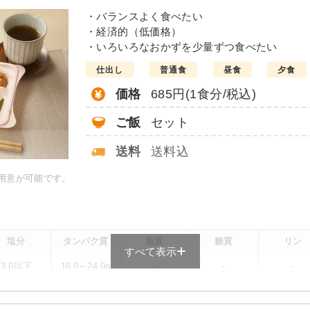
・バランスよく食べたい
・経済的（低価格）
・いろいろなおかずを少量ずつ食べたい
仕出し
普通食
昼食
夕食
価格
685円(1食分/税込)
ご飯
セット
送料
送料込
ご用意が可能です。
塩分
タンパク質
脂質
糖質
リン
すべて表示
3.0以下
16.0～24.0g
-
-
-
メニューによって異なる場合がございます。 ごはんセットでの栄養価です