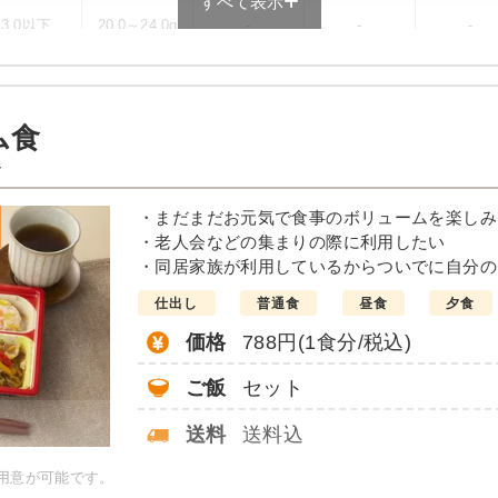
すべて表示
3.0以下
20.0～24.0g
-
-
-
ュー例
ム食
マトソース）
ト
・まだまだお元気で食事のボリュームを楽しみ
・老人会などの集まりの際に利用したい
・同居家族が利用しているからついでに自分の
ダ
仕出し
普通食
昼食
夕食
価格
788円(1食分/税込)
20.2g、脂質：17.7g、炭水化
、食塩相当量2.3g
ご飯
セット
送料
送料込
当献立の一例とその栄養価の
ーではないのでご注意くださ
ご用意が可能です。