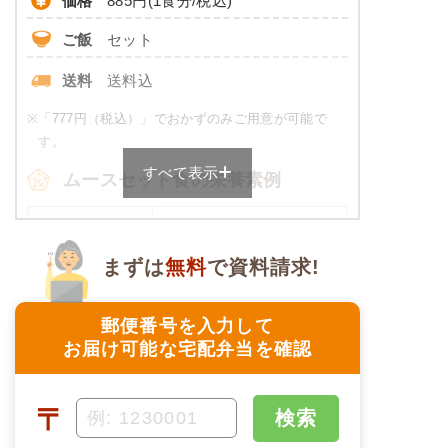
価格
885円(1食分/税込)
ご飯
セット
※
カロリーは目安の数値であるため、メニューによっ
て異なる場合がございます。 おかゆセットでの栄養
送料
送料込
価です。
※
「777円（税込）」でおかずのみご用意が可能で
やわらか食のメニュー例
す。
すべて表示
牛肉のオイスター炒め
ムースセット食の栄養素例
コロッケ
品数
4～6品
菜の花の辛子和え
まずは
無料
で資料請求!
豆ひじき
カロリー
458～474kcal
マンゴーシロップ漬け
塩分
2.0g未満
郵便番号を入力して
栄養素
お届け可能な宅配弁当を確認
エネルギー：393kcal、たんぱく質：15.3g、脂
タンパク質
-
質：9.0g、炭水化物：61.2g、ナトリウム：
670mg、食塩相当量：1.4g
脂質
-
〒
検索
※メニューの補足
糖質
-
ご飯セットの栄養素です。お弁当献立の一例と