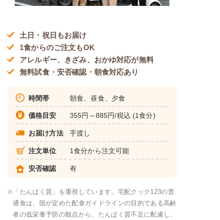
土日・祝日もお届け
1食からのご注文もOK
アレルギー、きざみ、おかゆ対応が無料
無料試食・安否確認・朝食対応あり
時間帯
朝食、昼食、夕食
価格目安
355円～885円/税込 (1食分)
お届け方法
手渡し
注文単位
1食分から注文可能
安否確認
有
※
「たんぱく質」を重視しています。宅配クック123の普
通食は、国が定めた配食ガイドラインの目的である高齢
者の低栄養予防の観点から、たんぱく質不足に配慮し、