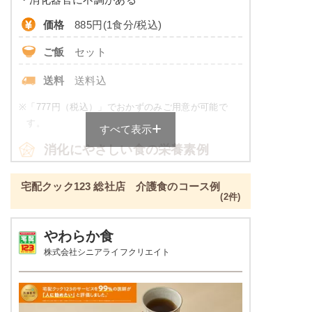
※
カロリーは目安の数値であるため、メニューによっ
価格
885円(1食分/税込)
て異なる場合がございます。 一部取り扱いが無い店
舗がございます。 ごはんセットでの栄養価です。
ご飯
セット
透析食のメニュー例
送料
送料込
トラウトサーモンバター醤油焼き
※
「777円（税込）」でおかずのみご用意が可能で
す。
すべて表示
ほうれん草と油揚げのお浸し
根菜の煮物
消化にやさしい食の栄養素例
鶏肉と野菜の炒め物
品数
4～6品
宅配クック123 総社店 介護食のコース例
栄養素
(2件)
エネルギー：589kcal、たんぱく質：13.7g、脂
カロリー
426～484kcal
質：17.8g、炭水化物：90.5g、ナトリウム：
738mg、カリウム：480mg、リン：178mg、食
やわらか食
塩分
2.0g未満
塩相当量：1.9g
株式会社シニアライフクリエイト
※メニューの補足
タンパク質
-
ご飯セットの栄養素です。お弁当献立の一例と
その栄養価のため、実際にご提供可能なメニュ
脂質
-
ーではないのでご注意ください。