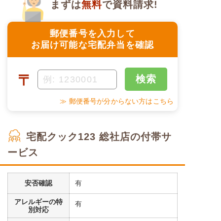
まずは
無料
で資料請求!
郵便番号を入力して
お届け可能な宅配弁当を確認
〒
検索
≫ 郵便番号が分からない方はこちら
宅配クック123 総社店の付帯サ
ービス
安否確認
有
アレルギーの特
有
別対応