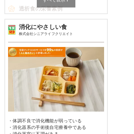
透析食の栄養素例
カリフラワーのマリネ
キャベツと干し海老のスパゲッティ
アスパラとコーンのバター風味ソテー
品数
4～6品
消化にやさしい食
株式会社シニアライフクリエイト
栄養素
カロリー
598～622kcal
エネルギー：589kcal、たんぱく質：13.7g、脂
質：17.8g、炭水化物：90.5g、ナトリウム：
塩分
2.0g未満
738mg、カリウム：480mg、リン：178mg、食
塩相当量：1.9g
タンパク質
19.9～23.1ｇ
※メニューの補足
脂質
-
ご飯セットの栄養素です。お弁当献立の一例と
その栄養価のため、実際にご提供可能なメニュ
ーではないのでご注意ください。
糖質
-
リン
300㎎以下
カリウム
665㎎以下
・体調不良で消化機能が弱っている
コレステロール
-
・消化器系の手術後自宅療養中である
・消化器官に不調がある