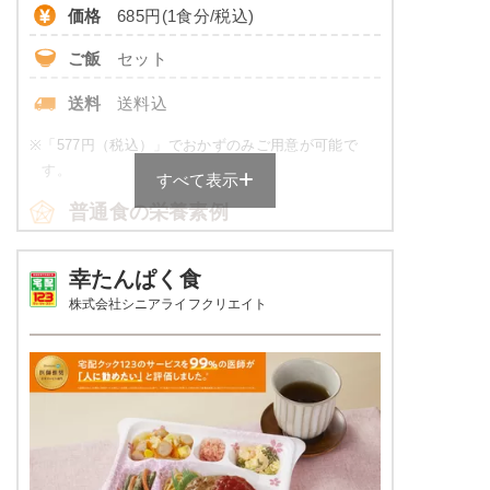
価格
685円(1食分/税込)
ご飯
セット
送料
送料込
※
「577円（税込）」でおかずのみご用意が可能で
す。
すべて表示
普通食の栄養素例
品数
5品～6品
幸たんぱく食
株式会社シニアライフクリエイト
カロリー
430～600 kcal
塩分
3.0以下
タンパク質
16.0～24.0g
脂質
-