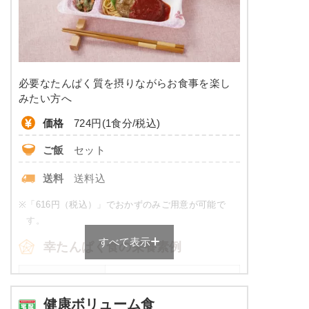
糖質
-
リン
-
カリウム
-
必要なたんぱく質を摂りながらお食事を楽し
コレステロール
-
みたい方へ
価格
724円(1食分/税込)
※
カロリーは目安の数値であるため、メニューによっ
て異なる場合がございます。 ごはんセットでの栄養
ご飯
セット
価です。
送料
送料込
普通食のメニュー例
※
「616円（税込）」でおかずのみご用意が可能で
メバル煮付け
す。
すべて表示
オクラのお浸し
幸たんぱく食の栄養素例
ひじきの煮物
厚焼き玉子（関東風）
品数
5品～6品
ほうれん草白和え
健康ボリューム食
豚肉のしぐれ煮
カロリー
430～600 kcal