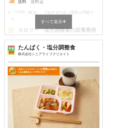
送料
送料込
朝食（パンセット）のメニュー例
※
「777円（税込）」でおかずのみご用意が可能で
す。
すべて表示
クリームパン
カロリー・塩分調整食の栄養素例
牛乳
品数
4～6品
たんぱく・塩分調整食
栄養素
株式会社シニアライフクリエイト
エネルギー：149kcal、食塩相当量：1.2g
カロリー
514～538kcal
※メニューの補足
塩分
2.0g未満
ご飯セットの栄養素です。お弁当献立の一例と
その栄養価のため、実際にご提供可能なメニュ
タンパク質
18.7～21.9g
ーではないのでご注意ください。
脂質
12.2～14.8g
糖質
-
リン
-
カリウム
-