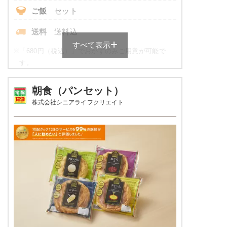
いんげんのピーナッツ和え
ご飯
セット
野菜とウインナーの炒め物
桜でんぶ
送料
送料込
ブロッコリーと海老のサラダ
すべて表示
※
「680円（税込）」でおかずのみご用意が可能で
栄養素
す。
エネルギー：589Kcal、たんぱく質20.2g、脂
質：17.7g、炭水化物：83.4g、ナトリウム：
健康ボリューム食の栄養素例
895mg、食塩相当量2.3g
朝食（パンセット）
株式会社シニアライフクリエイト
※メニューの補足
品数
5品～6品
※ご飯セットの栄養素です。お弁当献立の一例
とその栄養価のため、実際にご提供可能なメニ
カロリー
600～800 kcal
ューではないのでご注意ください。
3.0g以下（1ヵ月平均）が
塩分
目安
タンパク質
16.0～35.0g
脂質
-
糖質
-