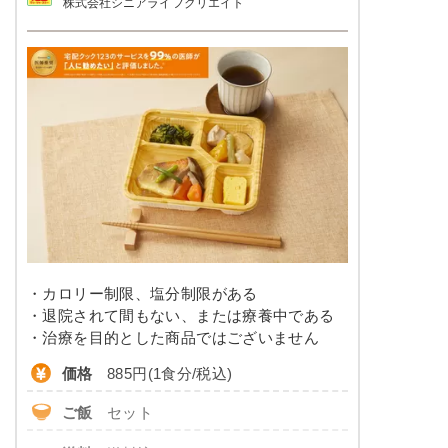
株式会社シニアライフクリエイト
品数
-
栄養素
エネルギー：685kcal、たんぱく質：24.6g、脂
カロリー
400〜480kcal前後
質、19.8g、炭水化物：97.3g、ナトリウム：
961mg、食塩相当量：2.4g
塩分
0.5g前後
※メニューの補足
ご飯セットの栄養素です。お弁当献立の一例と
タンパク質
9.0～11.0g
その栄養価のため、実際にご提供可能なメニュ
ーではないのでご注意ください。
脂質
-
糖質
-
リン
-
・カロリー制限、塩分制限がある
カリウム
-
・退院されて間もない、または療養中である
・治療を目的とした商品ではございません
コレステロール
-
価格
885円(1食分/税込)
※
カロリーは目安の数値であるため、メニューによっ
ご飯
セット
て異なる場合がございます。 牛乳セットでの栄養価
です。