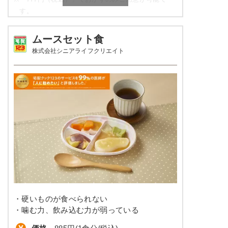
栄養素
す。
エネルギー：427kcal、たんぱく質：14.6g、脂
質：3.9g、炭水化物：80.3g、ナトリウム：
やわらか食の栄養素例
708mg、食塩相当量：1.8g
ムースセット食
株式会社シニアライフクリエイト
※メニューの補足
品数
5品～6品
ご飯セットの栄養素です。お弁当献立の一例と
その栄養価のため、実際にご提供可能なメニュ
カロリー
306～408kcal
ーではないのでご注意ください。
塩分
3.0g以下
タンパク質
-
脂質
-
糖質
-
リン
-
・硬いものが食べられない
カリウム
-
・噛む力、飲み込む力が弱っている
コレステロール
-