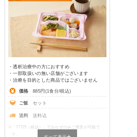
タンパク質
14.3g以下
※メニューの補足
ご飯セットの栄養素です。お弁当献立の一例と
脂質
-
その栄養価のため、実際にご提供可能なメニュ
ーではないのでご注意ください。
糖質
-
リン
230㎎以下
カリウム
550㎎以下
・透析治療中の方におすすめ
コレステロール
-
・一部取扱いの無い店舗がございます
・治療を目的とした商品ではございません
※
カロリーは目安の数値であるため、メニューによっ
価格
885円(1食分/税込)
て異なる場合がございます。 ごはんセットでの栄養
価です。
ご飯
セット
たんぱく・塩分調整食のメニュー
送料
送料込
例
※
「777円（税込）」でおかずのみご用意が可能で
ビーフストロガノフ
す。
すべて表示