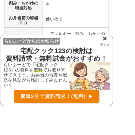
刻み・おかゆの
有
特別対応
お弁当箱の容器
使い捨て
回収
・アレルギー、刻み・おかゆの
×
らいふーどからのお知らせ
特別対応について、基本的には
閉じる
無料で承っておりますが、一部
宅配クック123
の検討は
対応出来かねることがございま
資料請求・無料試食がおすすめ！
すので、事前に配達店舗までご
らいふーどで「宅配クック
備考
123」の資料を
無料
でお取り寄
相談ください。
せできます。お弁当の写真や献
お届け可能な宅配弁当の資料を一括で請求
（無料）
・おかゆ対応については、お客
立を見ながら検討してみません
か？
〒
様のご要望により、全がゆ～3
検索
分がゆまで対応しております。
簡単3分で資料請求！(無料)
お気軽にご相談ください。
コース
口コミ
詳細
資料請求
まずは
無料
で資料請求!