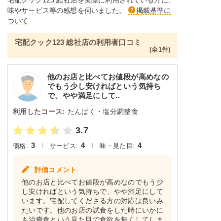
676mg、食塩相当量：17.g
味やサービス等の感想を伺いました。
掲載基準に
ついて
※メニューの補足
ご飯セットの栄養素です。お弁当献立の一例と
宅配クック123 総社店の利用者口コミ
その栄養価のため、実際にご提供可能なメニュ
(全1件)
ーではないのでご注意ください。
他のお店と比べてお値段が高めなの
でもう少し安ければという気持ち
で、やや満足にして..
利用したコース:
たんぱく・塩分調整食
3.7
3
4
4
価格:
サービス:
味・見た目:
評価コメント
他のお店と比べてお値段が高めなのでもう少
し安ければという気持ちで、やや満足にして
います。宅配してくださる方の対応は良いみ
たいです。他のお店の試食をした時にいかに
も治療食という見た目で食欲を無くしてしま