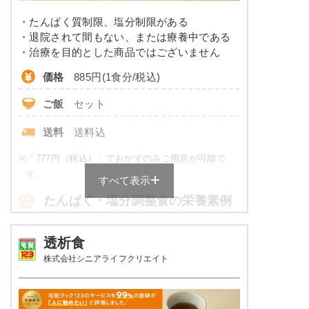
・たんぱく質制限、塩分制限がある
コレステロール
-
・退院されて間もない、または療養中である
・治療を目的とした商品ではございません
※
カロリーは目安の数値であるため、メニューによっ
価格
885円(1食分/税込)
て異なる場合がございます。 ごはんセットでの栄養
価です。
ご飯
セット
カロリー・塩分調整食のメニュー
送料
送料込
例
※
「777円（税込）」でおかずのみご用意が可能で
赤魚のみりん焼き
す。
すべて表示
たんぱく・塩分調整食の栄養素例
小松菜の胡麻風味浸し
飛龍頭の煮物
たまご焼き
品数
4～6品
透析食
株式会社シニアライフクリエイト
栄養素
カロリー
570～630kcal
535kcal、たんぱく質：20.5g、脂質：14.1g、炭
水化物：76.9g、ナトリウム：647mg、食塩相当
塩分
2.0g未満
量：1.6g