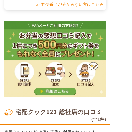
その栄養価のため、実際にご提供可能なメニュ
≫ 郵便番号が分からない方はこちら
ーではないのでご注意ください。
リン
-
カリウム
-
コレステロール
-
※
カロリーは目安の数値であるため、メニューによっ
て異なる場合がございます。 おかゆセットでの栄養
価です。
ムースセット食のメニュー例
白身魚のゆずおろし煮
れんこんと人参のきんぴら
さつま芋のあずき煮
宅配クック123 総社店の口コミ
(全1件)
栄養素
エネルギー：379kcal、たんぱく質：11.2g、脂
質：11.4g、炭水化物：56.6g、ナトリウム：
宅配クック123 総社店を実際に利用されている方に、