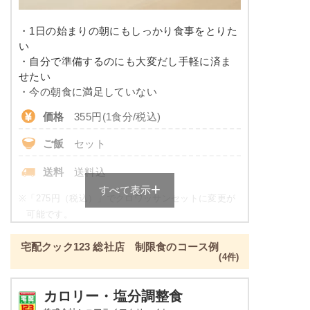
リン
-
・1日の始まりの朝にもしっかり食事をとりた
い
カリウム
-
・自分で準備するのにも大変だし手軽に済ま
せたい
コレステロール
-
・今の朝食に満足していない
価格
355円(1食分/税込)
※
カロリーは目安の数値であるため、メニューによっ
て異なる場合がございます。 ごはんセットでの栄養
ご飯
セット
価です。
送料
送料込
健康ボリューム食のメニュー例
すべて表示
※
「275円（税込）」でクロワッサンセットに変更が
カレイの唐揚げ
可能です。
昼食・夕食をご利用の方が対象のサービスとなりま
ブロッコリーのカニカマあんかけ
宅配クック123 総社店 制限食のコース例
す。
牛肉のオイスターソース
(4件)
単品：205円
ポテトサラダ
刻みたくあん
朝食（パンセット）の栄養素例
カロリー・塩分調整食
オクラの胡麻和え