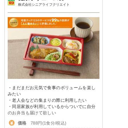
株式会社シニアライフクリエイト
栄養素
塩分
3.0以下
エネルギー：497kcal、たんぱく質：21.4g、脂
質：10.6g、炭水化物：76.4g、ナトリウム：
タンパク質
20.0～24.0g
687mg、食塩相当量：1.7g
脂質
-
※メニューの補足
ご飯セットの栄養素です。お弁当献立の一例と
その栄養価のため、実際にご提供可能なメニュ
糖質
-
ーではないのでご注意ください。
リン
-
カリウム
-
コレステロール
-
・まだまだお元気で食事のボリュームを楽し
みたい
幸たんぱく食のメニュー例
・老人会などの集まりの際に利用したい
・同居家族が利用しているからついでに自分
ハンバーグ（トマトソース）
のお弁当も届けて欲しい
価格
788円(1食分/税込)
ペペロンチーノ