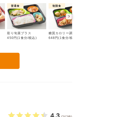
普通食
制限食
制限食
彩り旬菜
彩り旬菜プラス
糖質カロリー調整食
たんぱく調整食
450円(1食分/税込)
648円(1食分/税込)
756円(1食分/税込
る
4.3
(242件)