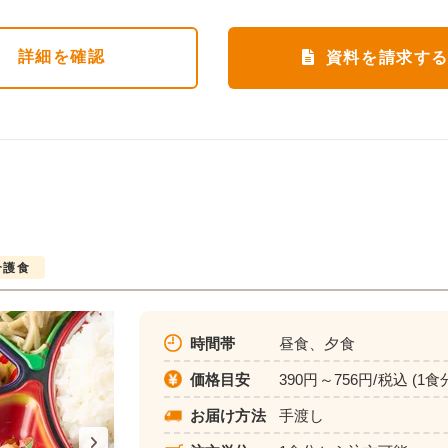
詳細
を確認
資料を請求す
介護食
時間帯
昼食、夕食
価格目安
390円～756円/税込 (1食
お届け方法
手渡し