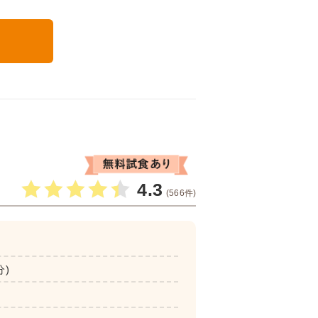
る
4.3
(566件)
分)