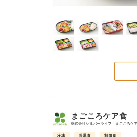
普通食
制限食
制限食
り旬菜プラス
糖質カロリー調整食
たんぱく調整食
0円(1食分/税込)
648円(1食分/税込)
756円(1食分/税込)
まごころケア食
株式会社シルバーライフ「まごころケ
冷凍
普通食
制限食