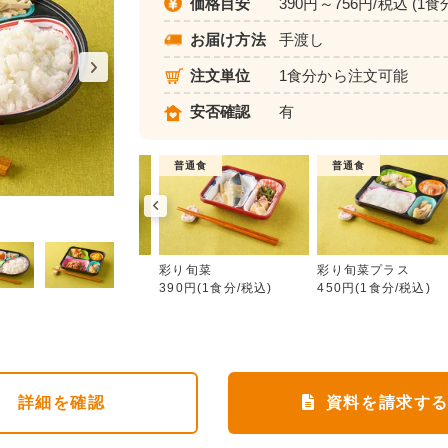
価格目安
390円～756円/税込 (1食
お届け方法
手渡し
注文単位
1食分から注文可能
安否確認
有
介護食
普通食
普通食
彩り旬菜
ムース食
彩り旬菜
彩り旬菜プラス
583円(1食分/税込)
390円(1食分/税込)
450円(1食分/税込)
詳細
を確認
資料を請求す