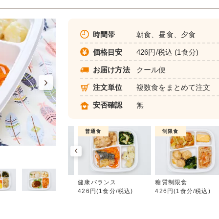
時間帯
朝食、昼食、夕食
価格目安
426円/税込 (1食分)
お届け方法
クール便
注文単位
複数食をまとめて注文
安否確認
無
制限食
普通食
制限食
健康バランス
カロリー調整食
健康バランス
糖質制限食
426円(1食分/税込)
426円(1食分/税込)
426円(1食分/税込)