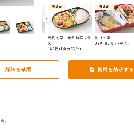
介護食
普通食
普通食
元気旬菜・元気旬菜プラス
ムース食
元気旬菜・元気旬菜プラ
彩り旬菜
583円(1食分/税込)
ス
390円(1食分/税込)
486円(1食分/税込)
詳細
を確認
資料を請求す
ア食」