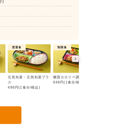
分)
普通食
制限食
制限食
彩り旬菜プラス
元気旬菜・元気旬菜プラ
糖質カロリー調整食
たんぱく調整食
ス
648円(1食分/税込)
756円(1食分/税込
486円(1食分/税込)
る