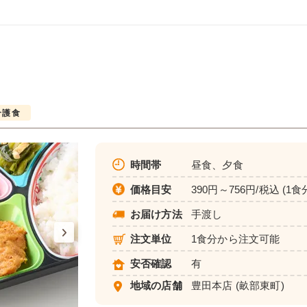
介護食
時間帯
昼食、夕食
価格目安
390円～756円/税込 (1食
お届け方法
手渡し
注文単位
1食分から注文可能
安否確認
有
地域の店舗
豊田本店
(畝部東町)