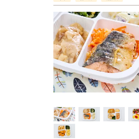
制限食
制限食
制限食
質制限食
塩分制限食
たんぱく調整食
6円(1食分/税込)
426円(1食分/税込)
426円(1食分/税込)