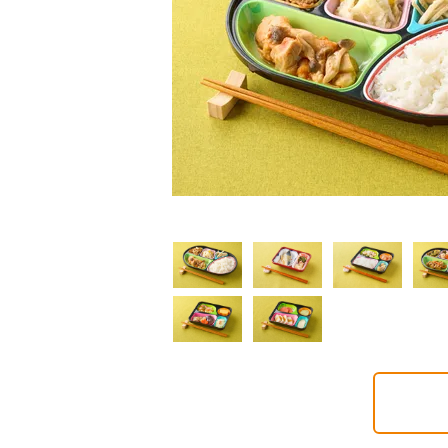
普通食
制限食
制限食
気旬菜・元気旬菜プラ
糖質カロリー調整食
たんぱく調整食
648円(1食分/税込)
756円(1食分/税込)
6円(1食分/税込)