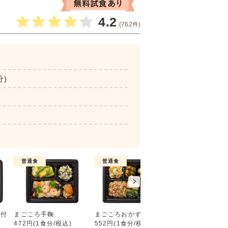
4.2
(762件)
分)
普通食
普通食
普通食
好い日の御膳（ごはん付き）
ん付
まごころ手鞠
まごころおかず
まごころダブル
472円(1食分/税込)
552円(1食分/税込)
632円(1食分/税込