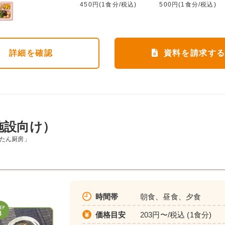
450円(1食分/税込)
500円(1食分/税込)
詳細
を確認
資料を請求す
施設向け）
んたん厨房」
時間帯
朝食、昼食、夕食
価格目安
203円〜/税込 (1食分)