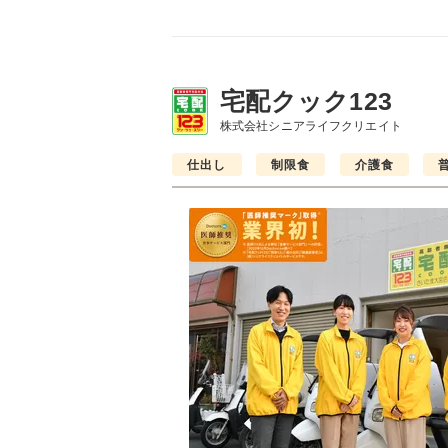
宅配クック123
株式会社シニアライフクリエイト
仕出し
制限食
介護食
普通食
普通食
普通食