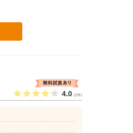
る
4.0
(2件)