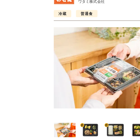
ワタミ株式会社
冷蔵
普通食
普通食
普通食
普通食
ごころダブル
まごころ御膳
まごころ小箱
2円(1食分/税込)
568円(1食分/税込)
496円(1食分/税込)