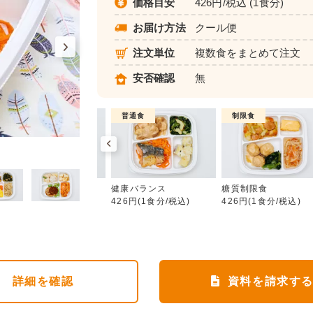
価格目安
426円/税込 (1食分)
お届け方法
クール便
注文単位
複数食をまとめて注文
安否確認
無
制限食
普通食
制限食
健康バランス
カロリー調整食
健康バランス
糖質制限食
426円(1食分/税込)
426円(1食分/税込)
426円(1食分/税込)
詳細
を確認
資料を請求す