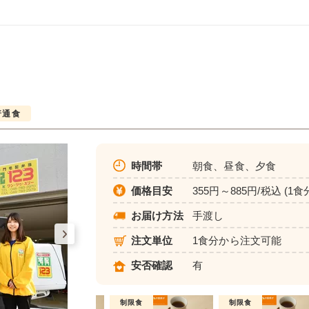
普通食
時間帯
朝食、昼食、夕食
価格目安
355円～885円/税込 (1食
お届け方法
手渡し
注文単位
1食分から注文可能
安否確認
有
普通食
制限食
制限食