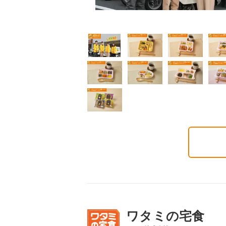
通食
幸たんぱく食
健康ボリューム食
5円(1食分/税込)
724円(1食分/税込)
788円(1食分/税込)
ワタミの宅食