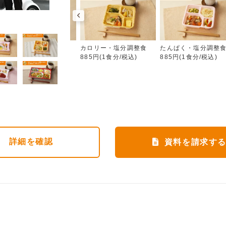
カロリー・塩分調整食
朝食（パンセット）
カロリー・塩分調整食
たんぱく・塩分調整
355円(1食分/税込)
885円(1食分/税込)
885円(1食分/税込)
詳細
を確認
資料を請求す