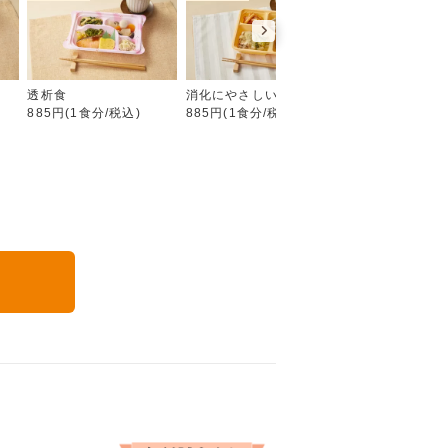
たんぱく・塩分調整食
食
透析食
消化にやさしい食
やわらか食
885円(1食分/税込)
885円(1食分/税込)
885円(1食分/税込
る