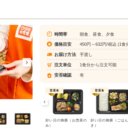
時間帯
朝食、昼食、夕食
価格目安
450円～632円/税込 (1食
お届け方法
手渡し
注文単位
1食分から注文可能
安否確認
有
普通食
普通食
普通食
好い日の御膳（お惣菜のみ）
ワタミdeおいしい健康
好い日の御膳（お惣菜の
好い日の御膳（ごは
552円(1食分/税込)
み）
き）