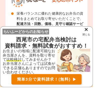
栄養バランスに優れた健康的なお弁当の資
料をまとめてお取り寄せいただくことで、
配達方法・回数、価格、見守り確認サービ
×
スの有無
など、お弁当屋さんの特徴・違い
らいふーどからのお知らせ
がわかります。
閉じる
西尾市
の宅配弁当検討は
アレルギーや栄養摂取量の制限がある方
に
資料請求・無料試食がおすすめ！
も対応可能なお弁当屋さんをお探しするこ
お住まいの地域に配達可能なお
ともできます。
※
弁当屋さんを、資料を取り寄せ
て
比較検討
してみませんか？
離れて暮らすご家族の代わりに資料請求を
お弁当屋さんによっては試食が
していただくことも出来ます。
資料の送付
できる店舗もありますのでお問
先が実際にお弁当を召し上がる方の住所と
い合わせください。
お届け可能な宅配弁当の資料を一括で請求
（無料）
違う場合でもご利用いただけます。
簡単3分で資料請求！(無料)
〒
検索
※ 地域によって異なる場合がございます
まずは
無料
で資料請求!