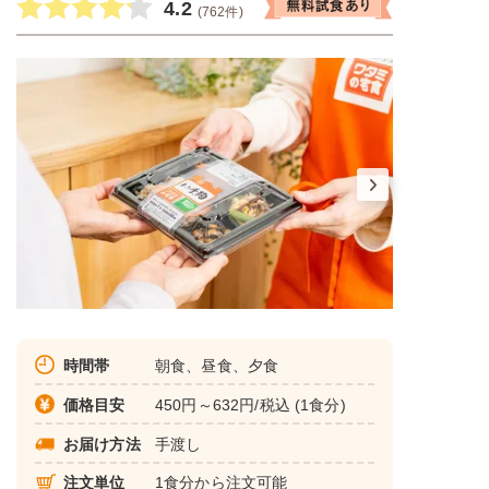
4.2
(762件)
時間帯
朝食、昼食、夕食
価格目安
450円～632円/税込 (1食分)
お届け方法
手渡し
注文単位
1食分から注文可能