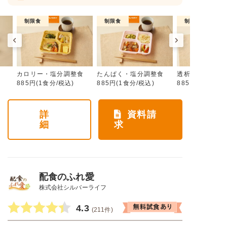
制限食
制限食
制限食
カロリー・塩分調整食
たんぱく・塩分調整食
透析食
885円(1食分/税込)
885円(1食分/税込)
885円(1食分/税
詳
資料請
細
求
配食のふれ愛
株式会社シルバーライフ
4.3
(211件)