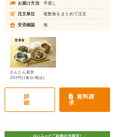
お届け方法
手渡し
注文単位
複数食をまとめて注文
安否確認
無
普通食
かんたん厨房
203円(1食分/税込)
詳
資料請
細
求