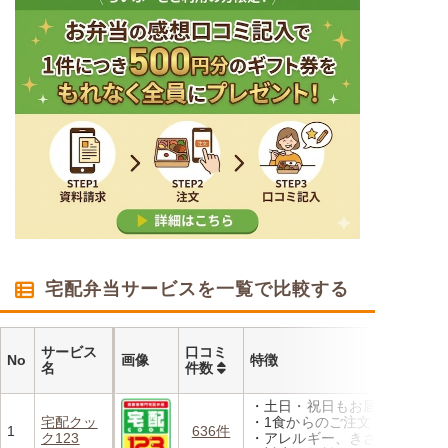
宅配弁当サービスを一覧で比較する
サービス
口コミ
No
画像
特徴
名
件数
・土日・祝日もお届け
宅配クッ
・1食からのご注文もOK
1
636件
ク123
・アレルギー、きざみ、おか