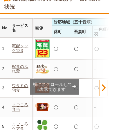
状況
対応地域（五十音順）
サービス
No
画像
一色町赤
名
葵町
吾妻町
羽
宅配クッ
1
◯
◯
◯
ク123
配食のふ
2
◯
◯
-
れ愛
横にスクロールして
ワタミの
3
◯
◯
◯
表示できます
宅食
まごころ
4
◯
◯
-
弁当
まごころ
5
◯
◯
◯
ケア食