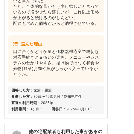
いと喜んでいた。
ただ、全体的な量がもう少し欲しいと言って
いるので増やせたら嬉しいが、これ以上価格
が上がると続けるのがしんどい。
配達も含めた価格だからと納得させている。
選んだ理由
口に合うかどうか量と価格臨機応変で親切な
対応手続きと支払いの楽さ、メニューやシス
テムのわかりやすさ、揚げ物ではなく和食や
煮物(野菜)お肉や魚がしっかり入っているか
どうか。
回答した方：
家族・親族
食事した方：
70歳〜79歳男性 / 愛知県在住
直近の利用時期：
2025年
利用期間：
3ヶ月~
回答日：
2025年3月10日
他の宅配業者も利用した事があるの