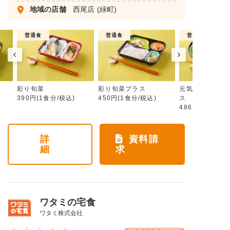
地域の店舗
西尾店
(緑町)
普通食
普通食
普通食
彩り旬菜
彩り旬菜プラス
元気旬菜・元気
390円(1食分/税込)
450円(1食分/税込)
ス
486円(1食分/税
詳
資料請
細
求
ワタミの宅食
ワタミ株式会社