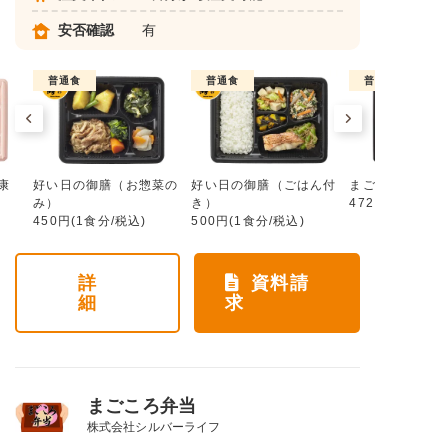
安否確認
有
普通食
普通食
普通食
康
好い日の御膳（お惣菜の
好い日の御膳（ごはん付
まごころ手鞠
み）
き）
472円(1食分/税
450円(1食分/税込)
500円(1食分/税込)
詳
資料請
細
求
まごころ弁当
株式会社シルバーライフ