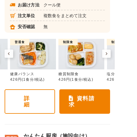
お届け方法
クール便
注文単位
複数食をまとめて注文
安否確認
無
普通食
制限食
制限食
健康バランス
糖質制限食
塩分制限食
426円(1食分/税込)
426円(1食分/税込)
426円(1食分/税
詳
資料請
細
求
かんたん厨房（施設向け）