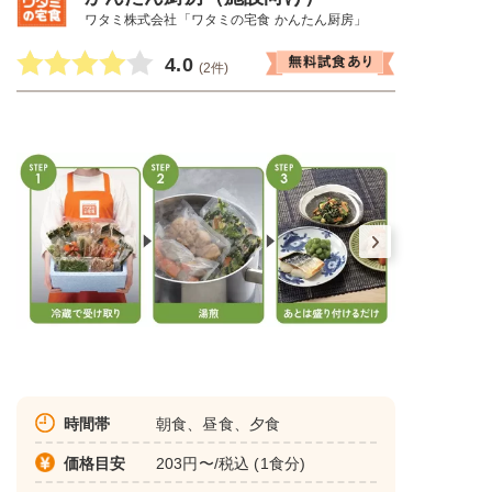
ワタミ株式会社「ワタミの宅食 かんたん厨房」
4.0
(2件)
時間帯
朝食、昼食、夕食
価格目安
203円〜/税込 (1食分)