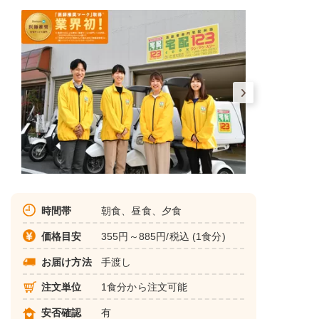
時間帯
朝食、昼食、夕食
価格目安
355円～885円/税込 (1食分)
お届け方法
手渡し
注文単位
1食分から注文可能
安否確認
有