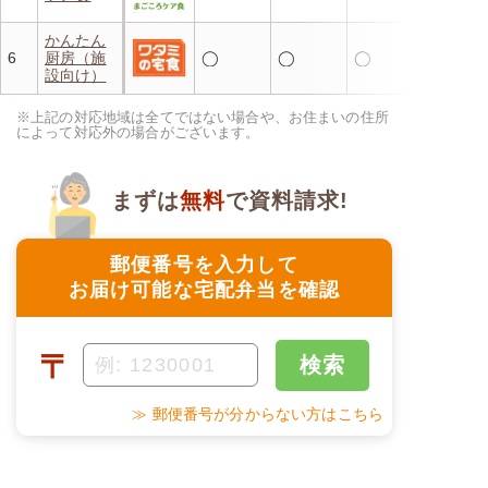
かんたん
6
厨房（施
◯
◯
◯
設向け）
※上記の対応地域は全てではない場合や、お住まいの住所
によって対応外の場合がございます。
まずは
無料
で資料請求!
郵便番号を入力して
お届け可能な宅配弁当を確認
〒
検索
≫ 郵便番号が分からない方はこちら