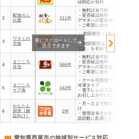
ゆ対応が無料
・無料試食・安否確認・朝食
・無料試食可能
対応あり
配食のふ
・安否確認無料 ご家族やケ
2
211件
れ愛
アマネへの緊急連絡が可能
・ご希望に合せ、お粥、刻み
食、アレルギーに無料対応
・ 初回割引！1食あたり472
・1回だけ、1食だけのご注文
ワタミの
円～
横にスクロールして
もOK
3
762件
宅食
・ 初回割引は、「ワタミの
表示できます
宅食」を初めて利用される
方、または6か月以上利用を
・無料試食可能
お休みされている方が対象と
まごころ
・安否確認無料 ご家族やケ
なります。※「好い日のおか
4
566件
弁当
アマネへの緊急連絡が可能
ず」「好い日の御膳」は対象
・ご希望に合せ、お粥、刻み
外
食、アレルギーに無料対応
・香り、風味、食感が楽しめ
・クール宅急便でお届けする
・1回だけ、1食だけのご注文
るよう冷蔵でお届け
まごころ
冷凍タイプ
もOK
5
242件
・日替わりの献立を週1日か
ケア食
・電子レンジで温めるだけで
らご利用可能
お召し上がりいただけます
・メニューの組み合わせは管
・月～土まで毎日冷蔵でお届
理栄養士にお任せ
かんたん
け
・定期は通常価格と比べてな
厨房（施
6
2件
・管理栄養士が塩分カロリー
んと20％OFF！
設向け）
品目数に配慮したパック惣菜
・自社工場で厳格な安全基準
のもと製造
・施設の人手不足やコスト削
愛知県西尾市の地域別サービス対応
減を実現！温めるだけで簡単