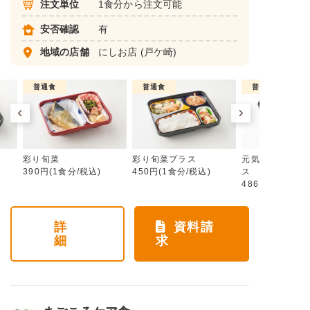
注文単位
1食分から注文可能
安否確認
有
地域の店舗
にしお店
(戸ケ崎)
普通食
普通食
普通食
彩り旬菜
彩り旬菜プラス
元気旬菜・元気
390円(1食分/税込)
450円(1食分/税込)
ス
486円(1食分/税
詳
資料請
細
求