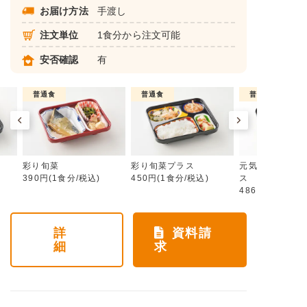
お届け方法
手渡し
注文単位
1食分から注文可能
安否確認
有
普通食
普通食
普通食
彩り旬菜
彩り旬菜プラス
元気旬菜・元気
390円(1食分/税込)
450円(1食分/税込)
ス
486円(1食分/税
詳
資料請
細
求