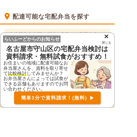
配達可能な宅配弁当を探す
名古屋市守山区の町域・大字から宅配弁当を
×
らいふーどからのお知らせ
探す
閉じる
名古屋市守山区
の宅配弁当検討は
高島町
守山
資料請求・無料試食がおすすめ！
※ ご利用の多い地域のみ表示しています。
お住まいの地域に配達可能なお
弁当屋さんを、資料を取り寄せ
て
比較検討
してみませんか？
愛知県の市区町村から宅配弁当を探す
お弁当屋さんによっては試食が
できる店舗もありますのでお問
愛知県
い合わせください。
お届け可能な宅配弁当の資料を一括で請求
（無料）
愛西市
愛知郡東郷町
簡単3分で資料請求！(無料)
〒
検索
海部郡大治町
海部郡蟹江町
海部郡飛島村
あま市
安城市
一宮市
稲沢市
犬山市