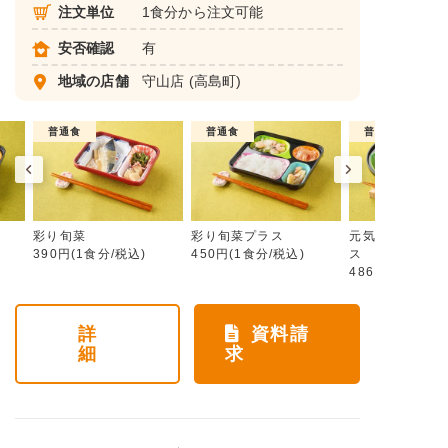
注文単位
1食分から注文可能
安否確認
有
地域の店舗
守山店
(高島町)
普通食
普通食
普通食
彩り旬菜
彩り旬菜プラス
元気旬菜・元気
390円(1食分/税込)
450円(1食分/税込)
ス
486円(1食分/税
詳
資料請
細
求