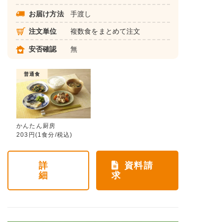
お届け方法
手渡し
注文単位
複数食をまとめて注文
安否確認
無
普通食
かんたん厨房
203円(1食分/税込)
詳
資料請
細
求