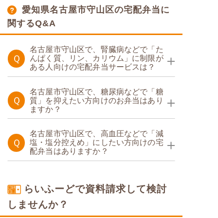
愛知県名古屋市守山区の宅配弁当に
関するQ&A
名古屋市守山区で、腎臓病などで「た
Ｑ
んぱく質、リン、カリウム」に制限が
ある人向けの宅配弁当サービスは？
たんぱく調整食
名古屋市守山区で、糖尿病などで「糖
Ｑ
質」を抑えたい方向けのお弁当はあり
ますか？
たんぱく調整食
糖質カロリー調整食
名古屋市守山区で、高血圧などで「減
Ｑ
塩・塩分控えめ」にしたい方向けの宅
配弁当はありますか？
たんぱく調整食
塩分制限食
糖質制限食
らいふーどで資料請求して検討
糖質カロリー調整食
しませんか？