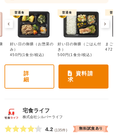
普通食
普通食
普通食
康
好い日の御膳（お惣菜の
好い日の御膳（ごはん付
まごころ手鞠
み）
き）
472円(1食分/税
450円(1食分/税込)
500円(1食分/税込)
詳
資料請
細
求
宅食ライフ
株式会社シルバーライフ
4.2
(135件)