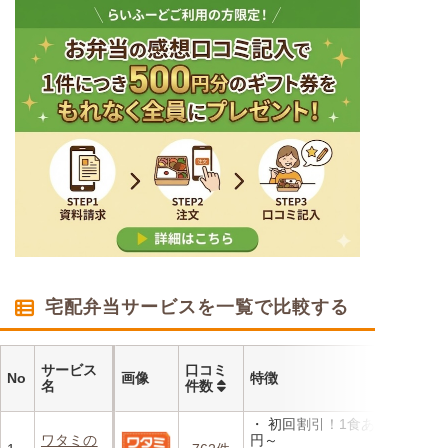
宅配弁当サービスを一覧で比較する
サービス
口コミ
No
画像
特徴
名
件数
・ 初回割引！1食あたり472
ワタミの
円～