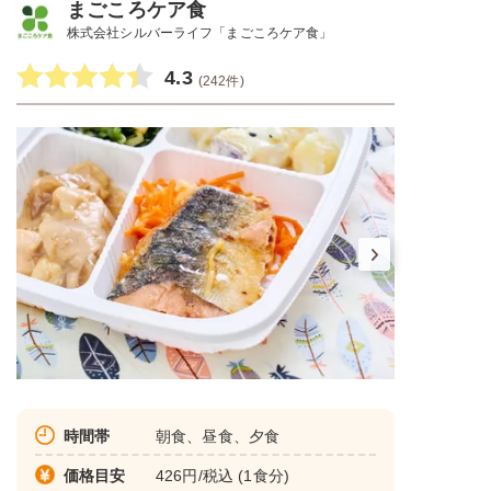
まごころケア食
株式会社シルバーライフ「まごころケア食」
4.3
(242件)
時間帯
朝食、昼食、夕食
価格目安
426円/税込 (1食分)