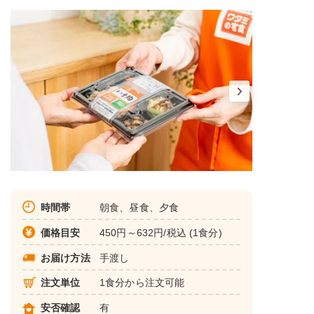
時間帯
朝食、昼食、夕食
価格目安
450円～632円/税込 (1食分)
お届け方法
手渡し
注文単位
1食分から注文可能
安否確認
有