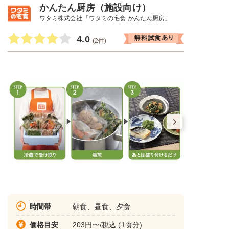
かんたん厨房（施設向け）
ワタミ株式会社「ワタミの宅食 かんたん厨房」
4.0
(2件)
時間帯
朝食、昼食、夕食
価格目安
203円〜/税込 (1食分)