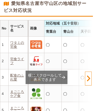
愛知県名古屋市守山区の地域別サー
減を実現！温めるだけで簡単
ビス対応状況
対応地域（五十音順）
サービス
No
画像
名
青葉台
青山台
天子田
ワタミの
1
◯
◯
◯
宅食
宅食ライ
2
◯
◯
◯
フ
横にスクロールして
配食のふ
3
◯
◯
◯
れ愛
表示できます
まごころ
4
◯
◯
◯
ケア食
まごころ
5
◯
◯
◯