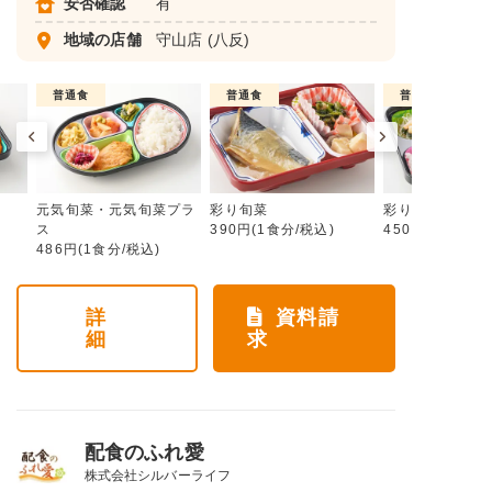
安否確認
有
地域の店舗
守山店
(八反)
普通食
普通食
普通食
元気旬菜・元気旬菜プラ
彩り旬菜
彩り旬菜プラス
ス
390円(1食分/税込)
450円(1食分/税
486円(1食分/税込)
詳
資料請
細
求
配食のふれ愛
株式会社シルバーライフ