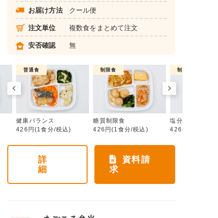
お届け方法
クール便
注文単位
複数食をまとめて注文
安否確認
無
普通食
制限食
制限食
健康バランス
糖質制限食
塩分制限食
426円(1食分/税込)
426円(1食分/税込)
426円(1食分/税
詳
資料請
細
求