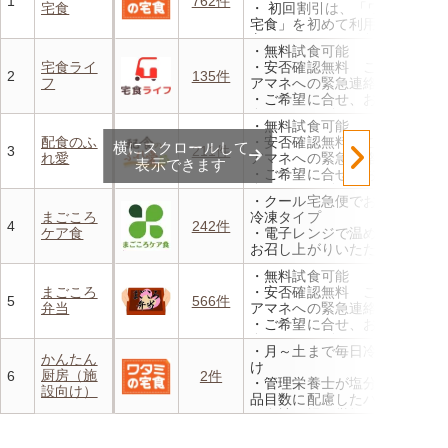
1
762件
宅食
・ 初回割引は、「ワタミの
宅食」を初めて利用される
方、または6か月以上利用を
・無料試食可能
お休みされている方が対象と
宅食ライ
・安否確認無料 ご家族やケ
なります。※「好い日のおか
2
135件
フ
アマネへの緊急連絡が可能
ず」「好い日の御膳」は対象
・ご希望に合せ、お粥、刻み
外
食、アレルギーに無料対応
・香り、風味、食感が楽しめ
・無料試食可能
・1回だけ、1食だけのご注文
るよう冷蔵でお届け
配食のふ
・安否確認無料 ご家族やケ
横にスクロールして
もOK
3
211件
・日替わりの献立を週1日か
れ愛
アマネへの緊急連絡が可能
表示できます
らご利用可能
・ご希望に合せ、お粥、刻み
食、アレルギーに無料対応
・クール宅急便でお届けする
・1回だけ、1食だけのご注文
まごころ
冷凍タイプ
もOK
4
242件
ケア食
・電子レンジで温めるだけで
お召し上がりいただけます
・メニューの組み合わせは管
・無料試食可能
理栄養士にお任せ
まごころ
・安否確認無料 ご家族やケ
・定期は通常価格と比べてな
5
566件
弁当
アマネへの緊急連絡が可能
んと20％OFF！
・ご希望に合せ、お粥、刻み
食、アレルギーに無料対応
・月～土まで毎日冷蔵でお届
・1回だけ、1食だけのご注文
かんたん
け
もOK
厨房（施
6
2件
・管理栄養士が塩分カロリー
設向け）
品目数に配慮したパック惣菜
・自社工場で厳格な安全基準
のもと製造
・施設の人手不足やコスト削