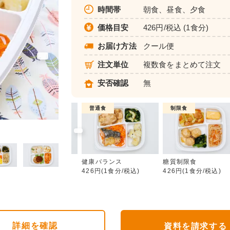
時間帯
朝食、昼食、夕食
価格目安
426円/税込 (1食分)
お届け方法
クール便
注文単位
複数食をまとめて注文
安否確認
無
制限食
普通食
制限食
健康バランス
カロリー調整食
健康バランス
糖質制限食
426円(1食分/税込)
426円(1食分/税込)
426円(1食分/税込)
詳細
を確認
資料を請求する