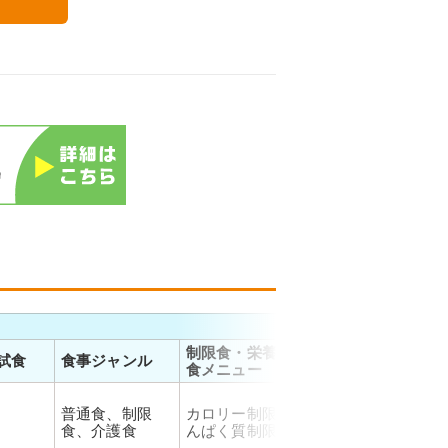
お届
制限食・栄養調整
試食
食事ジャンル
温度帯
対応
食メニュー
普通食、制限
カロリー制限、た
全国
仕出し
食、介護食
んぱく質制限
リア