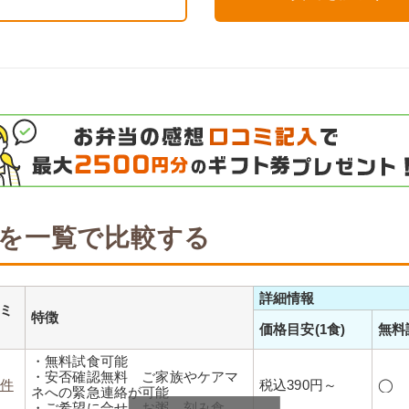
を一覧で比較する
詳細情報
ミ
特徴
価格目安(1食)
無料
・無料試食可能
・安否確認無料 ご家族やケアマ
6件
税込390円～
◯
ネへの緊急連絡が可能
・ご希望に合せ、お粥、刻み食、