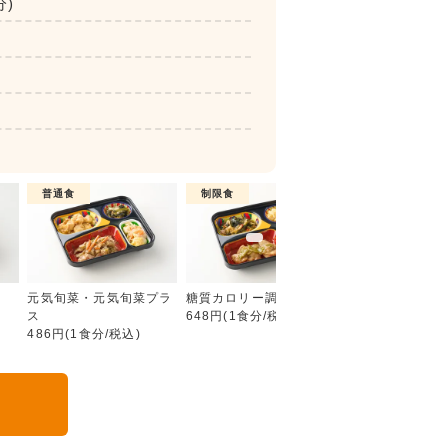
分)
普通食
制限食
制限食
彩り旬菜プラス
元気旬菜・元気旬菜プラ
糖質カロリー調整食
たんぱく調整食
ス
648円(1食分/税込)
756円(1食分/税込
486円(1食分/税込)