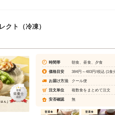
レクト（冷凍）
時間帯
朝食、昼食、夕食
価格目安
384円～483円/税込 (1食
お届け方法
クール便
注文単位
複数食をまとめて注文
安否確認
無
普通食
普通食