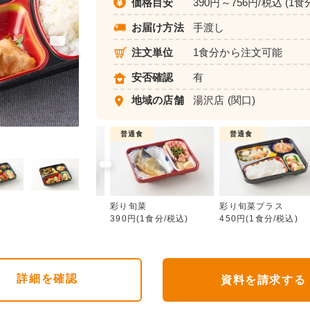
価格目安
390円～756円/税込 (1食
お届け方法
手渡し
注文単位
1食分から注文可能
安否確認
有
地域の店舗
湯沢店
(関口)
介護食
普通食
普通食
彩り旬菜
ムース食
彩り旬菜
彩り旬菜プラス
583円(1食分/税込)
390円(1食分/税込)
450円(1食分/税込)
詳細
を確認
資料を請求する