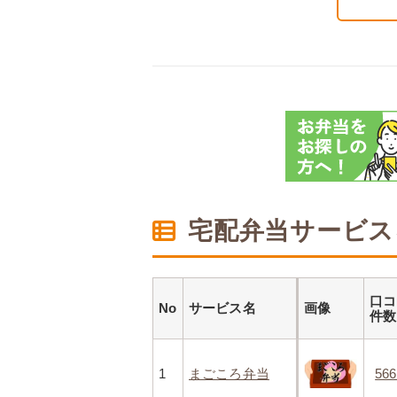
宅配弁当サービス
口コ
No
サービス名
画像
件数
1
まごころ弁当
56