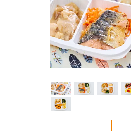
制限食
制限食
制限食
質制限食
塩分制限食
たんぱく調整食
6円(1食分/税込)
426円(1食分/税込)
426円(1食分/税込)