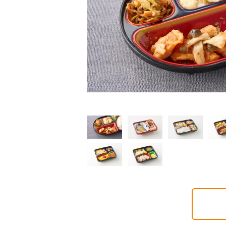
普通食
制限食
制限食
気旬菜・元気旬菜プラ
糖質カロリー調整食
たんぱく調整食
648円(1食分/税込)
756円(1食分/税込)
6円(1食分/税込)