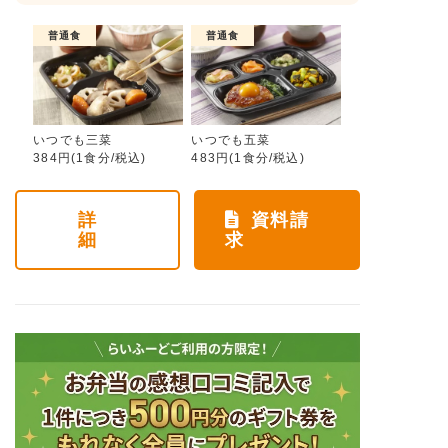
普通食
普通食
いつでも三菜
いつでも五菜
384円(1食分/税込)
483円(1食分/税込)
詳
資料請
細
求