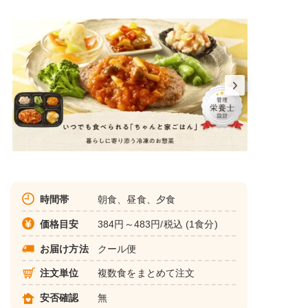
時間帯
朝食、昼食、夕食
価格目安
384円～483円/税込 (1食分)
お届け方法
クール便
注文単位
複数食をまとめて注文
安否確認
無