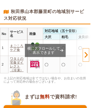
・レンジで温めるだけ 火を
使わず安全で片付けも簡単
・豊富な献立で毎日の食卓を
秋田県山本郡藤里町の地域別サービ
飽きることなく楽しめます
ス対応状況
対応地域（五十音順）
サービス
No
画像
名
大沢
粕毛
太良鑛山
まごころ
1
◯
◯
◯
横にスクロールして
ケア食
表示できます
ワタミの
宅食ダイ
2
◯
◯
◯
レクト
（冷凍）
※上記の対応地域は全てではない場合や、お住まいの住所
によって対応外の場合がございます。
まずは
無料
で資料請求!