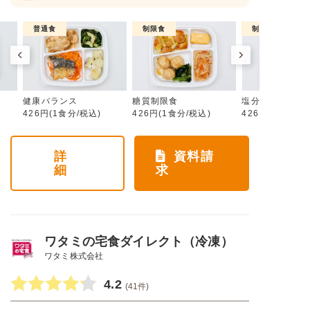
普通食
制限食
制限食
健康バランス
糖質制限食
塩分制限食
426円(1食分/税込)
426円(1食分/税込)
426円(1食分/税
詳
資料請
細
求
ワタミの宅食ダイレクト（冷凍）
ワタミ株式会社
4.2
(41件)