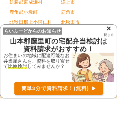
雄勝郡東成瀬村
潟上市
鹿角郡小坂町
鹿角市
北秋田郡上小阿仁村
北秋田市
×
らいふーどからのお知らせ
仙北郡美郷町
仙北市
閉じる
山本郡藤里町
の宅配弁当検討は
大仙市
にかほ市
資料請求がおすすめ！
能代市
南秋田郡井川町
お住まいの地域に配達可能なお
弁当屋さんを、資料を取り寄せ
南秋田郡大潟村
南秋田郡五城目町
て
比較検討
してみませんか？
南秋田郡八郎潟町
山本郡八峰町
山本郡藤里町
山本郡三種町
お届け可能な宅配弁当の資料を一括で請求
（無料）
簡単3分で資料請求！(無料)
〒
湯沢市
由利本荘市
検索
横手市
都道府県から宅配弁当を探す
北海道・東北地方