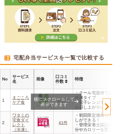
宅配弁当サービスを一覧で比較する
サービス
口コミ
No
画像
特徴
名
件数
・クール宅急便でお届けする
まごころ
冷凍タイプ
横にスクロールして
1
242件
ケア食
・電子レンジで温めるだけで
表示できます
お召し上がりいただけます
・メニューの組み合わせは管
ワタミの
・初回限定価格でお得にお試
理栄養士にお任せ
宅食ダイ
しができる！
・定期は通常価格と比べてな
2
41件
レクト
・管理栄養士設計の献立で塩
んと20％OFF！
（冷凍）
分やカロリーを賢く管理