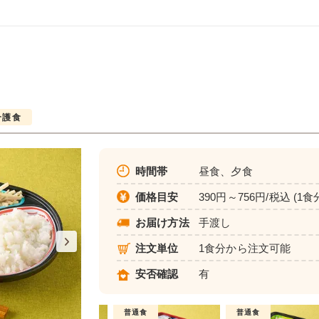
介護食
時間帯
昼食、夕食
価格目安
390円～756円/税込 (1食
お届け方法
手渡し
注文単位
1食分から注文可能
安否確認
有
介護食
普通食
普通食