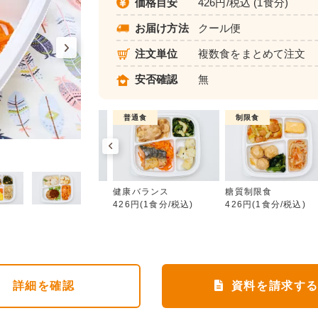
価格目安
426円/税込 (1食分)
お届け方法
クール便
注文単位
複数食をまとめて注文
安否確認
無
制限食
普通食
制限食
健康バランス
カロリー調整食
健康バランス
糖質制限食
426円(1食分/税込)
426円(1食分/税込)
426円(1食分/税込)
詳細
を確認
資料を請求す