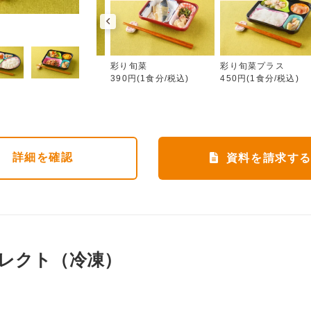
彩り旬菜
ムース食
彩り旬菜
彩り旬菜プラス
583円(1食分/税込)
390円(1食分/税込)
450円(1食分/税込)
詳細
を確認
資料を請求す
レクト（冷凍）