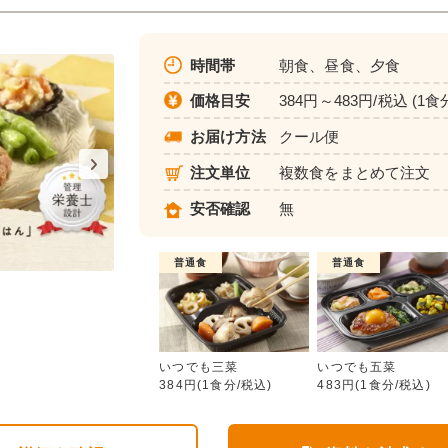
時間帯
朝食、昼食、夕食
価格目安
384円～483円/税込 (1食
お届け方法
クール便
注文単位
複数食をまとめて注文
安否確認
無
普通食
普通食
いつでも三菜
いつでも三菜
いつでも五菜
384円(1食分/税込)
483円(1食分/税込)