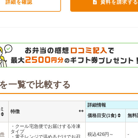
詳細
を確認
資料を請求す
を一覧で比較する
詳細情報
ミ
特徴
数
価格目安(1食)
無料
・クール宅急便でお届けする冷凍
タイプ
2件
税込426円～
-
・電子レンジで温めるだけでお召