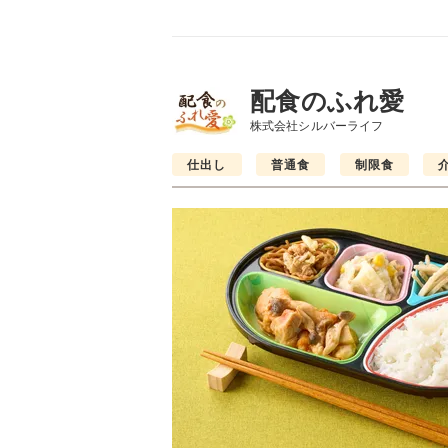
配食のふれ愛
株式会社シルバーライフ
仕出し
普通食
制限食
普通食
制限食
制限食