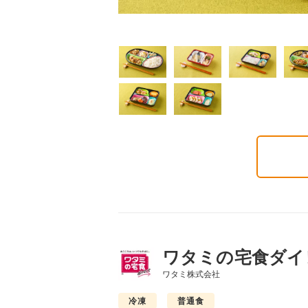
気旬菜・元気旬菜プラ
糖質カロリー調整食
たんぱく調整食
648円(1食分/税込)
756円(1食分/税込)
6円(1食分/税込)
ワタミの宅食ダイ
ワタミ株式会社
冷凍
普通食