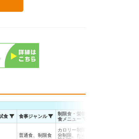
る
お届
制限食・栄養調整
試食
食事ジャンル
温度帯
対応
食メニュー
佐川
カロリー制限、塩
運輸
普通食、制限食
分制限、たんぱく
冷凍
お届