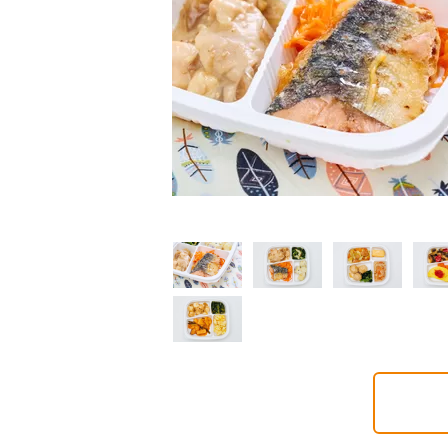
制限食
制限食
制限食
質制限食
塩分制限食
たんぱく調整食
6円(1食分/税込)
426円(1食分/税込)
426円(1食分/税込)