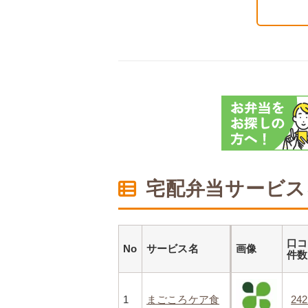
宅配弁当サービス
口コ
No
サービス名
画像
件
1
まごころケア食
24