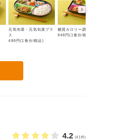
彩り旬菜プラス
元気旬菜・元気旬菜プラ
糖質カロリー調整食
たんぱく調整食
ス
648円(1食分/税込)
756円(1食分/税込
486円(1食分/税込)
る
4.2
(41件)