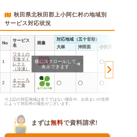
・メニューの組み合わせは管
理栄養士にお任せ
・定期は通常価格と比べてな
秋田県北秋田郡上小阿仁村の地域別
んと20％OFF！
サービス対応状況
対応地域（五十音順）
サービス
No
画像
名
大林
沖田面
小沢田
ワタミの
宅食ダイ
横にスクロールして
1
◯
◯
◯
レクト
表示できます
（冷凍）
まごころ
2
◯
◯
◯
ケア食
※上記の対応地域は全てではない場合や、お住まいの住所
によって対応外の場合がございます。
まずは
無料
で資料請求!