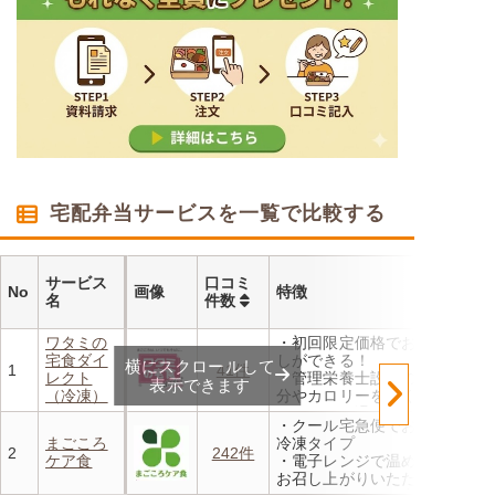
宅配弁当サービスを一覧で比較する
サービス
口コミ
No
画像
特徴
名
件数
ワタミの
・初回限定価格でお得にお試
宅食ダイ
しができる！
横にスクロールして
1
41件
レクト
・管理栄養士設計の献立で塩
表示できます
（冷凍）
分やカロリーを賢く管理
・レンジで温めるだけ 火を
・クール宅急便でお届けする
使わず安全で片付けも簡単
まごころ
冷凍タイプ
・豊富な献立で毎日の食卓を
2
242件
ケア食
・電子レンジで温めるだけで
飽きることなく楽しめます
お召し上がりいただけます