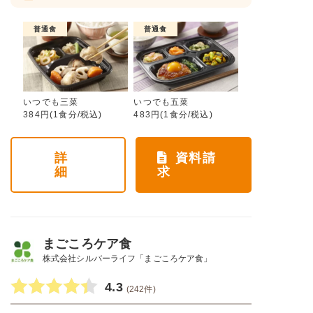
普通食
普通食
いつでも三菜
いつでも五菜
384円(1食分/税込)
483円(1食分/税込)
詳
資料請
細
求
まごころケア食
株式会社シルバーライフ「まごころケア食」
4.3
(242件)