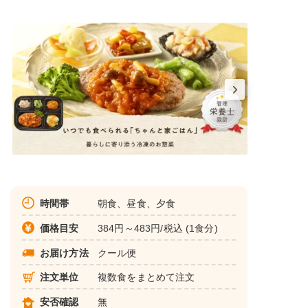
時間帯
朝食、昼食、夕食
価格目安
384円～483円/税込 (1食分)
お届け方法
クール便
注文単位
複数食をまとめて注文
安否確認
無