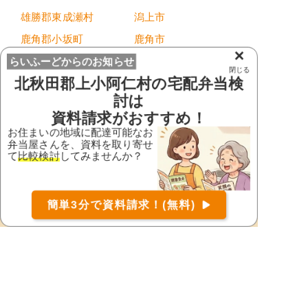
雄勝郡東成瀬村
潟上市
鹿角郡小坂町
鹿角市
×
北秋田郡上小阿仁村
北秋田市
らいふーどからのお知らせ
閉じる
北秋田郡上小阿仁村
の宅配弁当検
仙北郡美郷町
仙北市
討は
大仙市
にかほ市
資料請求がおすすめ！
能代市
南秋田郡井川町
お住まいの地域に配達可能なお
弁当屋さんを、資料を取り寄せ
南秋田郡大潟村
南秋田郡五城目町
て
比較検討
してみませんか？
南秋田郡八郎潟町
山本郡八峰町
山本郡藤里町
山本郡三種町
お届け可能な宅配弁当の資料を一括で請求
（無料）
簡単3分で資料請求！(無料)
〒
検索
湯沢市
由利本荘市
横手市
都道府県から宅配弁当を探す
北海道・東北地方