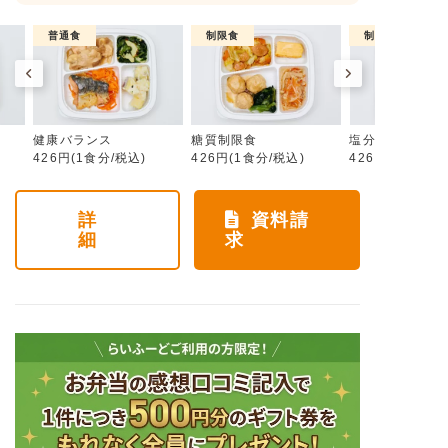
普通食
制限食
制限食
健康バランス
糖質制限食
塩分制限食
426円(1食分/税込)
426円(1食分/税込)
426円(1食分/税
詳
資料請
細
求