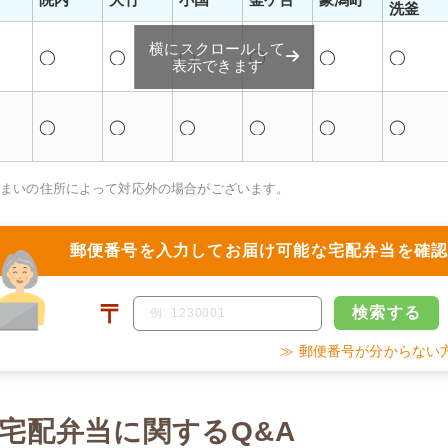
洗釜
横にスクロールして
◯
◯
◯
◯
◯
◯
表示できます
◯
◯
◯
◯
◯
◯
住まいの住所によって対応外の場合がございます。
郵便番号を入力して
お届け可能な宅配弁当を確
〒
検索
する
≫ 郵便番号が分からない
宅配弁当に関するQ&A