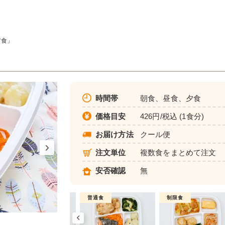
ア食」
時間帯
朝食、昼食、夕食
価格目安
426円/税込 (1食分)
お届け方法
クール便
注文単位
複数食をまとめて注文
安否確認
無
制限食
普通食
制限食
健康バランス