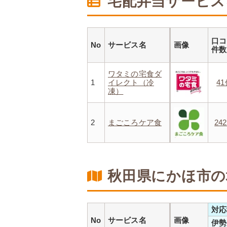
宅配弁当サービス
口コ
No
サービス名
画像
件
ワタミの宅食ダ
1
イレクト（冷
4
凍）
2
まごころケア食
24
秋田県にかほ市の
対応
No
サービス名
画像
伊勢