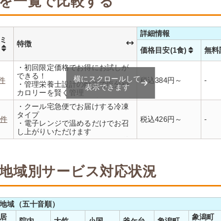
を一覧で比較する
詳細情報
ミ
特徴
数
価格目安(1食)
無料
・初回限定価格でお得にお試しが
できる！
横にスクロールして
1件
税込384円～
-
・管理栄養士設計の献立で塩分や
表示できます
カロリーを賢く管理
・レンジで温めるだけ 火を使わず
・クール宅急便でお届けする冷凍
安全で片付けも簡単
タイプ
・豊富な献立で毎日の食卓を飽き
2件
税込426円～
-
・電子レンジで温めるだけでお召
ることなく楽しめます
し上がりいただけます
・メニューの組み合わせは管理栄
養士にお任せ
・定期は通常価格と比べてなんと
20％OFF！
地域別サービス対応状況
地域（五十音順）
居
象潟町
院内
大竹
小国
釜ケ台
象潟町