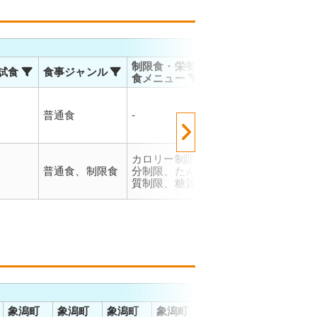
お届
制限食・栄養調整
試食
食事ジャンル
温度帯
対応
食メニュー
佐川
マト
普通食
-
冷凍
での
ので
能で
佐川
カロリー制限、塩
運輸
普通食、制限食
分制限、たんぱく
冷凍
お届
質制限、糖質制限
で、
でご
象潟町
象潟町
象潟町
象潟町
象潟町
象潟町
象