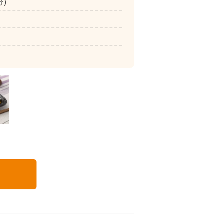
分)
いつでも五菜
る