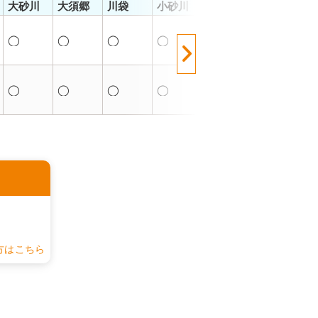
大砂川
大須郷
川袋
小砂川
小滝
関
大
◯
◯
◯
◯
◯
◯
◯
◯
◯
◯
◯
◯
認
方はこちら