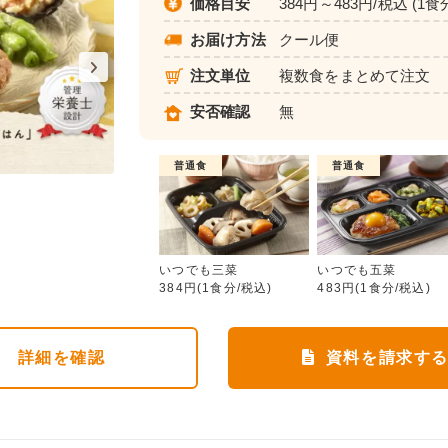
価格目安
384円～483円/税込 (1食
お届け方法
クール便
注文単位
複数食をまとめて注文
安否確認
無
普通食
普通食
いつでも三菜
いつでも三菜
いつでも五菜
384円(1食分/税込)
483円(1食分/税込)
詳細
を確認
資料を請求す