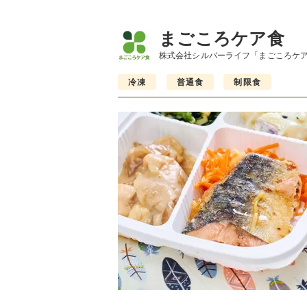
まごころケア食
株式会社シルバーライフ「まごころケ
冷凍
普通食
制限食
制限食
制限食
制限食