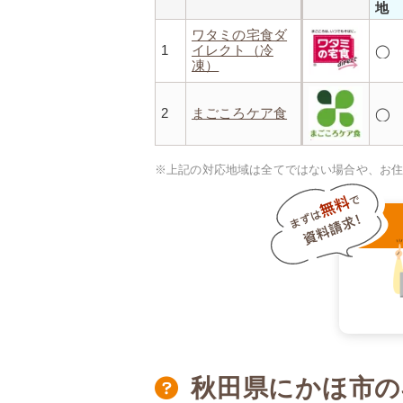
地
ワタミの宅食ダ
1
イレクト（冷
◯
凍）
2
まごころケア食
◯
※上記の対応地域は全てではない場合や、お
秋田県にかほ市の