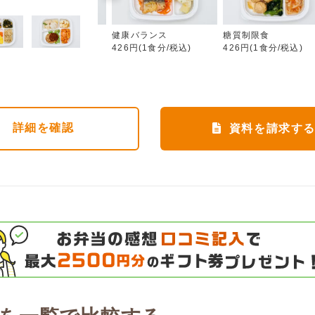
カロリー調整食
健康バランス
糖質制限食
426円(1食分/税込)
426円(1食分/税込)
426円(1食分/税込)
詳細
を確認
資料を請求す