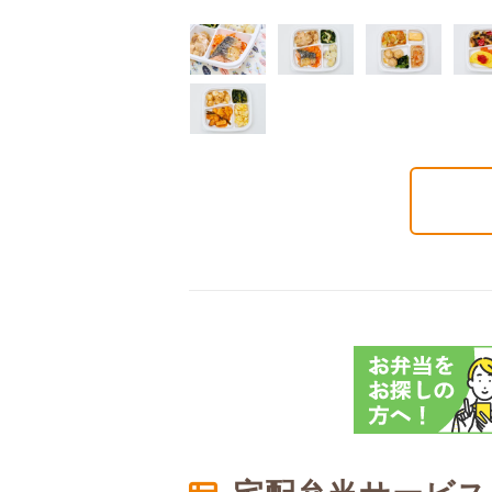
質制限食
塩分制限食
たんぱく調整食
6円(1食分/税込)
426円(1食分/税込)
426円(1食分/税込)