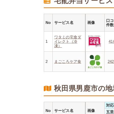
宅配弁当サービス
口コ
No
サービス名
画像
件
ワタミの宅食ダ
1
イレクト（冷
4
凍）
2
まごころケア食
24
秋田県男鹿市の地
対応
No
サービス名
画像
五里