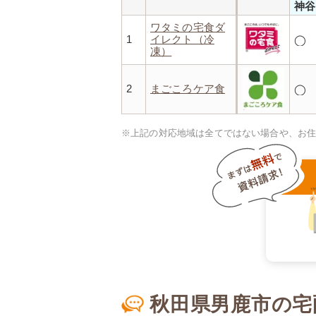
神谷
ワタミの宅食ダ
1
イレクト（冷
◯
凍）
2
まごころケア食
◯
※上記の対応地域は全てではない場合や、お
秋田県男鹿市の宅