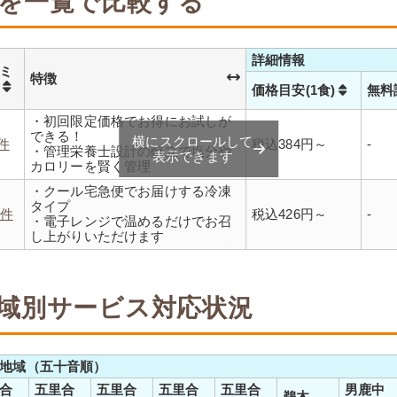
を一覧で比較する
詳細情報
ミ
特徴
数
価格目安(1食)
無料
・初回限定価格でお得にお試しが
できる！
横にスクロールして
1件
税込384円～
-
・管理栄養士設計の献立で塩分や
表示できます
カロリーを賢く管理
・レンジで温めるだけ 火を使わず
・クール宅急便でお届けする冷凍
安全で片付けも簡単
タイプ
・豊富な献立で毎日の食卓を飽き
2件
税込426円～
-
・電子レンジで温めるだけでお召
ることなく楽しめます
し上がりいただけます
・メニューの組み合わせは管理栄
養士にお任せ
・定期は通常価格と比べてなんと
20％OFF！
域別サービス対応状況
地域（五十音順）
合
五里合
五里合
五里合
五里合
男鹿中
鵜木