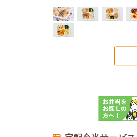
質制限食
塩分制限食
たんぱく調整食
6円(1食分/税込)
426円(1食分/税込)
426円(1食分/税込)