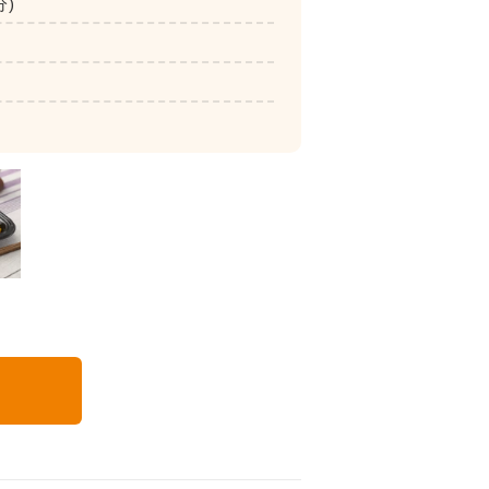
分)
いつでも五菜
る