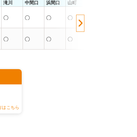
滝川
中間口
浜間口
山町
川
全
◯
◯
◯
◯
◯
◯
◯
◯
◯
◯
◯
◯
認
方はこちら