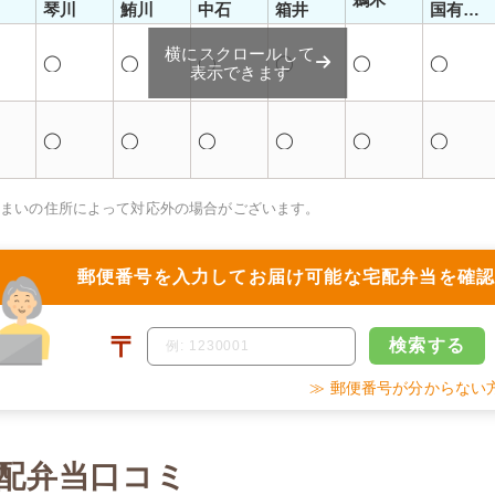
琴川
鮪川
中石
箱井
国有地
内
横にスクロールして
◯
◯
◯
◯
◯
◯
表示できます
◯
◯
◯
◯
◯
◯
住まいの住所によって対応外の場合がございます。
郵便番号を入力して
お届け可能な宅配弁当を確
〒
検索
する
≫ 郵便番号が分からない
配弁当口コミ