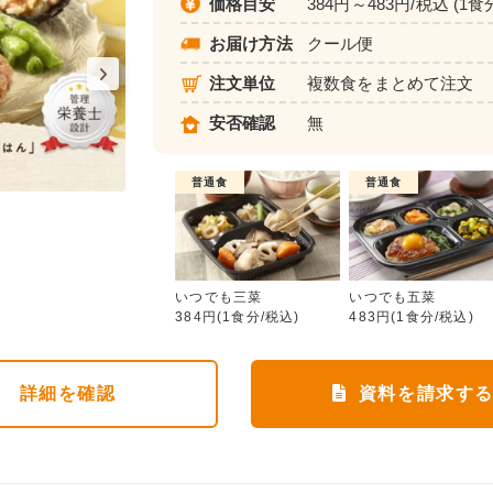
価格目安
384円～483円/税込 (1食
お届け方法
クール便
注文単位
複数食をまとめて注文
安否確認
無
普通食
普通食
いつでも三菜
いつでも三菜
いつでも五菜
384円(1食分/税込)
483円(1食分/税込)
詳細
を確認
資料を請求す