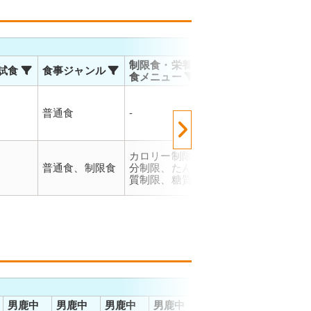
お届
制限食・栄養調整
試食
食事ジャンル
温度帯
対応
食メニュー
佐川
マト
普通食
-
冷凍
での
ので
能で
佐川
カロリー制限、塩
運輸
普通食、制限食
分制限、たんぱく
冷凍
お届
質制限、糖質制限
で、
でご
男鹿中
男鹿中
男鹿中
男鹿中
北浦相
北
角間崎