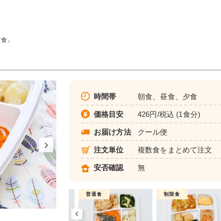
ア食」
時間帯
朝食、昼食、夕食
価格目安
426円/税込 (1食分)
お届け方法
クール便
注文単位
複数食をまとめて注文
安否確認
無
制限食
普通食
制限食
健康バランス