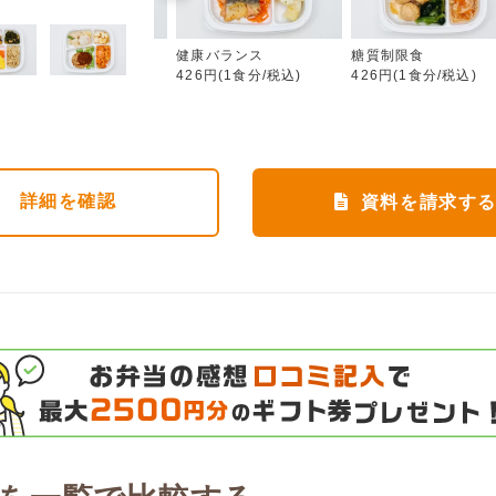
カロリー調整食
健康バランス
糖質制限食
426円(1食分/税込)
426円(1食分/税込)
426円(1食分/税込)
詳細
を確認
資料を請求す