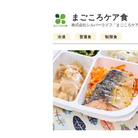
まごころケア食
株式会社シルバーライフ「まごころケ
冷凍
普通食
制限食
制限食
制限食
制限食