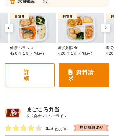
安否確認
無
普通食
制限食
制限食
健康バランス
糖質制限食
塩分制限食
426円(1食分/税込)
426円(1食分/税込)
426円(1食分/税
詳
資料請
細
求
まごころ弁当
株式会社シルバーライフ
4.3
(566件)