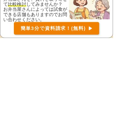
て
比較検討
してみませんか？
魚沼市
小千谷市
お弁当屋さんによっては試食が
できる店舗もありますのでお問
柏崎市
加茂市
い合わせください。
お届け可能な宅配弁当の資料を一括で請求
（無料）
刈羽郡刈羽村
北蒲原郡聖籠町
簡単3分で資料請求！(無料)
〒
検索
五泉市
佐渡市
三条市
三島郡出雲崎町
新発田市
上越市
胎内市
燕市
十日町市
中魚沼郡津南町
長岡市
新潟市秋葉区
新潟市北区
新潟市江南区
新潟市中央区
新潟市西蒲区
新潟市西区
新潟市東区
新潟市南区
西蒲原郡弥彦村
東蒲原郡阿賀町
妙高市