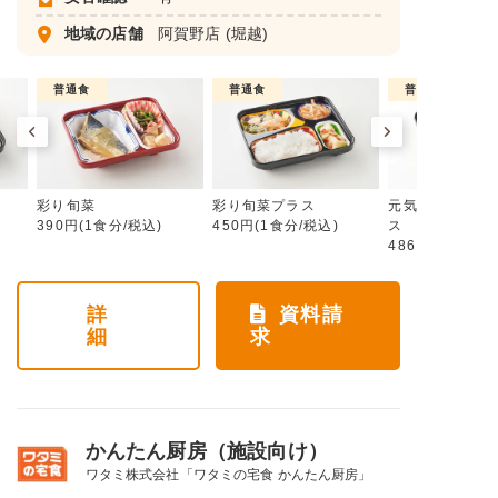
地域の店舗
阿賀野店
(堀越)
普通食
普通食
普通食
彩り旬菜
彩り旬菜プラス
元気旬菜・元気
390円(1食分/税込)
450円(1食分/税込)
ス
486円(1食分/税
詳
資料請
細
求
かんたん厨房（施設向け）
ワタミ株式会社「ワタミの宅食 かんたん厨房」