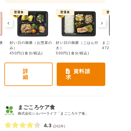
普通食
普通食
普通食
康
好い日の御膳（お惣菜の
好い日の御膳（ごはん付
まごころ手鞠
み）
き）
472円(1食分/税
450円(1食分/税込)
500円(1食分/税込)
詳
資料請
細
求
まごころケア食
株式会社シルバーライフ「まごころケア食」
4.3
(242件)