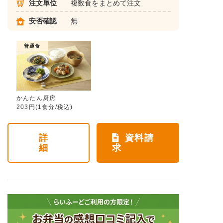
注文単位
複数食をまとめて注文
安否確認
無
普通食
かんたん厨房
203円(1食分/税込)
詳
資料請
細
求