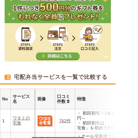
宅配弁当サービスを一覧で比較する
サービス
口コミ
No
画像
特徴
名
件数
・ 初回割引！1食あたり472
ワタミの
円～
1
762件
宅食
・ 初回割引は、「ワタミの
宅食」を初めて利用される
方、または6か月以上利用を
・クール宅急便でお届けする
お休みされている方が対象と