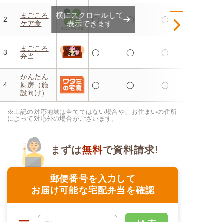
横にスクロールして
まごころ
2
◯
◯
◯
ケア食
表示できます
まごころ
3
◯
◯
◯
弁当
かんたん
4
厨房（施
◯
◯
◯
設向け）
※上記の対応地域は全てではない場合や、お住まいの住所
によって対応外の場合がございます。
まずは
無料
で資料請求!
郵便番号を入力して
お届け可能な宅配弁当を確認