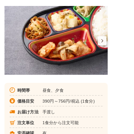
時間帯
昼食、夕食
価格目安
390円～756円/税込 (1食分)
お届け方法
手渡し
注文単位
1食分から注文可能
安否確認
有