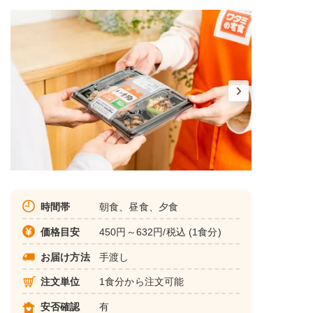
時間帯
朝食、昼食、夕食
価格目安
450円～632円/税込 (1食分)
お届け方法
手渡し
注文単位
1食分から注文可能
安否確認
有