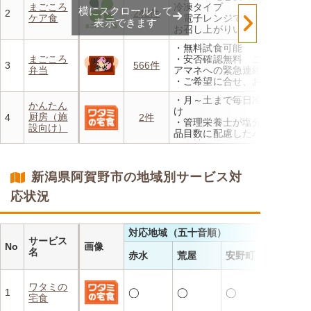
まごころ
冷凍タイプ
横にスクロールして
なります。※「好い日のおか
2
242件
ケア食
・電子レンジで温めるだけで
ず」「好い日の御膳」は対象
表示できます
お召し上がりいただけます
外
・メニューの組み合わせは管
・香り、風味、食感が楽しめ
・無料試食可能
理栄養士にお任せ
るよう冷蔵でお届け
まごころ
・安否確認無料 ご家族やケ
・定期は通常価格と比べてな
3
566件
・日替わりの献立を週1日か
弁当
アマネへの緊急連絡が可能
んと20％OFF！
らご利用可能
・ご希望に合せ、お粥、刻み
食、アレルギーに無料対応
・月～土まで毎日冷蔵でお届
・1回だけ、1食だけのご注文
かんたん
け
もOK
厨房（施
4
2件
・管理栄養士が塩分カロリー
設向け）
品目数に配慮したパック惣菜
・自社工場で厳格な安全基準
のもと製造
・施設の人手不足やコスト削
新潟県阿賀野市の地域別サービス対
減を実現！温めるだけで簡単
応状況
対応地域（五十音順）
サービス
No
画像
名
赤水
荒屋
安野町
ワタミの
1
◯
◯
◯
宅食