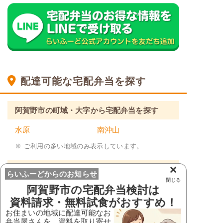
配達可能な宅配弁当を探す
阿賀野市の町域・大字から宅配弁当を探す
水原
南沖山
※ ご利用の多い地域のみ表示しています。
×
新潟県の市区町村から宅配弁当を探す
らいふーどからのお知らせ
閉じる
阿賀野市
の宅配弁当検討は
新潟県
資料請求・無料試食がおすすめ！
阿賀野市
糸魚川市
お住まいの地域に配達可能なお
岩船郡粟島浦村
岩船郡関川村
弁当屋さんを、資料を取り寄せ