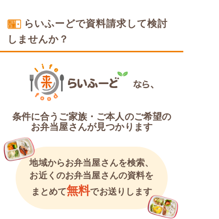
塩分制限食
糖質制限食
らいふーどで資料請求して検討
しませんか？
条件に合うご家族・ご本人のご希望の
お弁当屋さんが見つかります
地域からお弁当屋さんを検索、
お近くのお弁当屋さんの資料を
無料
まとめて
でお送りします