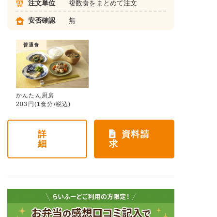
注文単位
複数食をまとめて注文
安否確認
無
普通食
かんたん厨房
203円(1食分/税込)
詳
資料請
細
求