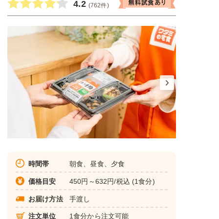
4.2
(762件)
時間帯
朝食、昼食、夕食
価格目安
450円～632円/税込 (1食分)
お届け方法
手渡し
注文単位
1食分から注文可能