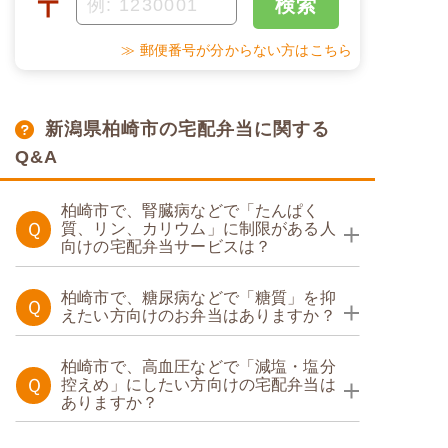
〒
検索
≫ 郵便番号が分からない方はこちら
新潟県柏崎市の宅配弁当に関する
Q&A
柏崎市で、腎臓病などで「たんぱく
Ｑ
質、リン、カリウム」に制限がある人
向けの宅配弁当サービスは？
たんぱく調整食
柏崎市で、糖尿病などで「糖質」を抑
Ｑ
えたい方向けのお弁当はありますか？
たんぱく調整食
糖質カロリー調整食
柏崎市で、高血圧などで「減塩・塩分
Ｑ
控えめ」にしたい方向けの宅配弁当は
ありますか？
塩分制限食
糖質制限食