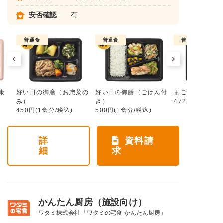
安否確認
有
普通食
普通食
普通食
康
好い日の御膳（お惣菜の
好い日の御膳（ごはん付
まごころ手鞠
み）
き）
472円(1食分/税
450円(1食分/税込)
500円(1食分/税込)
詳
資料請
細
求
かんたん厨房（施設向け）
ワタミ株式会社「ワタミの宅食 かんたん厨房」