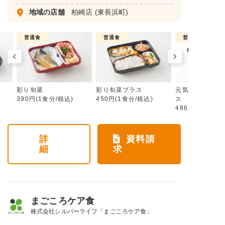
地域の店舗
柏崎店
(東長浜町)
普通食
普通食
普通食
彩り旬菜
彩り旬菜プラス
元気旬菜・元気
390円(1食分/税込)
450円(1食分/税込)
ス
486円(1食分/税
詳
資料請
細
求
まごころケア食
株式会社シルバーライフ「まごころケア食」