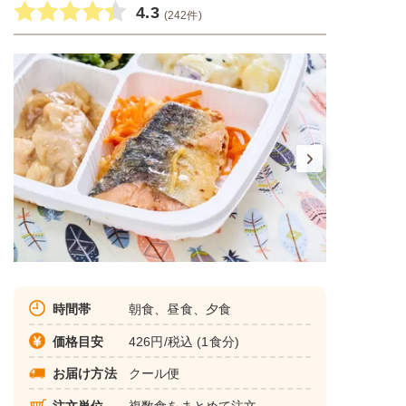
4.3
(242件)
時間帯
朝食、昼食、夕食
価格目安
426円/税込 (1食分)
お届け方法
クール便