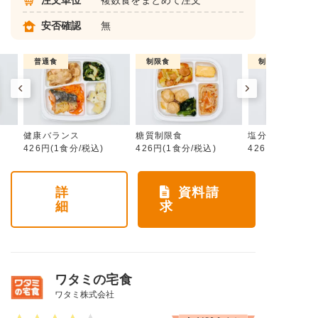
注文単位
複数食をまとめて注文
安否確認
無
普通食
制限食
制限食
健康バランス
糖質制限食
塩分制限食
426円(1食分/税込)
426円(1食分/税込)
426円(1食分/税
詳
資料請
細
求
ワタミの宅食
ワタミ株式会社