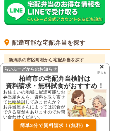
配達可能な宅配弁当を探す
新潟県の市区町村から宅配弁当を探す
×
らいふーどからのお知らせ
新潟県
閉じる
柏崎市
の宅配弁当検討は
阿賀野市
糸魚川市
資料請求・無料試食がおすすめ！
岩船郡粟島浦村
岩船郡関川村
お住まいの地域に配達可能なお
弁当屋さんを、資料を取り寄せ
魚沼市
小千谷市
て
比較検討
してみませんか？
お弁当屋さんによっては試食が
柏崎市
加茂市
できる店舗もありますのでお問
い合わせください。
刈羽郡刈羽村
北蒲原郡聖籠町
お届け可能な宅配弁当の資料を一括で請求
（無料）
簡単3分で資料請求！(無料)
五泉市
佐渡市
〒
検索