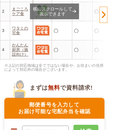
横にスクロールして
まごころ
2
◯
◯
◯
ケア食
表示できます
ワタミの
3
◯
◯
◯
宅食
かんたん
4
厨房（施
◯
◯
◯
設向け）
※上記の対応地域は全てではない場合や、お住まいの住所
によって対応外の場合がございます。
まずは
無料
で資料請求!
郵便番号を入力して
お届け可能な宅配弁当を確認