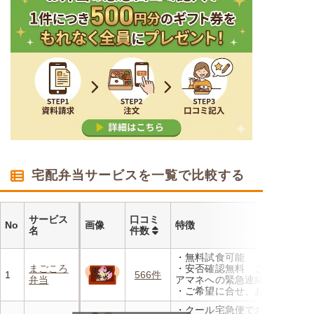
宅配弁当サービスを一覧で比較する
サービス
口コミ
No
画像
特徴
名
件数
・無料試食可能
まごころ
・安否確認無料 ご家族やケ
1
566件
弁当
アマネへの緊急連絡が可能
・ご希望に合せ、お粥、刻み
食、アレルギーに無料対応
・クール宅急便でお届けする
・1回だけ、1食だけのご注文