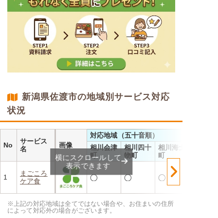
新潟県佐渡市の地域別サービス対応
状況
対応地域（五十音順）
サービス
No
画像
相川会津
相川四十
相川海士
名
町
物町
町
横にスクロールして
表示できます
まごころ
1
◯
◯
◯
ケア食
※上記の対応地域は全てではない場合や、お住まいの住所
によって対応外の場合がございます。