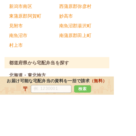
新潟市南区
西蒲原郡弥彦村
東蒲原郡阿賀町
妙高市
見附市
南魚沼郡湯沢町
南魚沼市
南蒲原郡田上町
村上市
都道府県から宅配弁当を探す
北海道・東北地方
お届け可能な宅配弁当の資料を一括で請求
（無料）
北海道
宮城県
福島県
青森県
〒
検索
岩手県
山形県
秋田県
関東地方
東京都
神奈川県
埼玉県
千葉県
栃木県
茨城県
群馬県