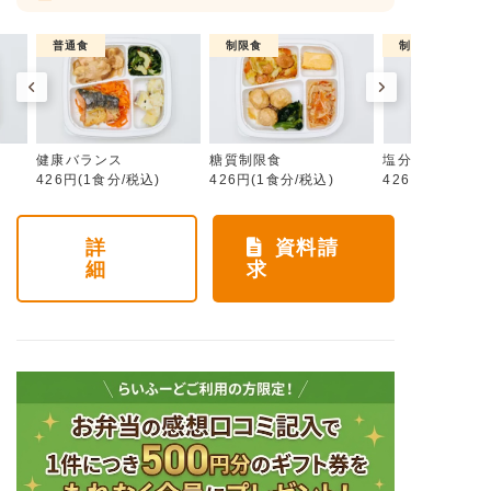
普通食
制限食
制限食
健康バランス
糖質制限食
塩分制限食
426円(1食分/税込)
426円(1食分/税込)
426円(1食分/税
詳
資料請
細
求