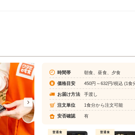
時間帯
朝食、昼食、夕食
価格目安
450円～632円/税込 (1食
お届け方法
手渡し
注文単位
1食分から注文可能
安否確認
有
普通食
普通食
普通食