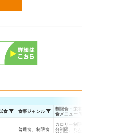
る
お届
制限食・栄養調整
試食
食事ジャンル
温度帯
対応
食メニュー
佐川
カロリー制限、塩
運輸
普通食、制限食
分制限、たんぱく
冷凍
お届