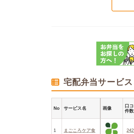
宅配弁当サービス
口コ
No
サービス名
画像
件
1
まごころケア食
24