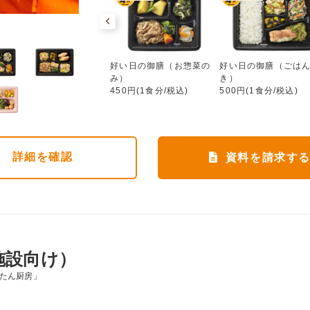
好い日の御膳（お惣菜のみ）
ワタミdeおいしい健康
好い日の御膳（お惣菜の
好い日の御膳（ごは
552円(1食分/税込)
み）
き）
450円(1食分/税込)
500円(1食分/税込)
詳細
を確認
資料を請求す
施設向け）
んたん厨房」