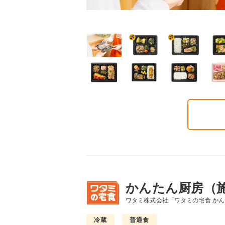
ごころダブル
まごころ御膳
まごころ小箱
2円(1食分/税込)
568円(1食分/税込)
496円(1食分/税込)
かんたん厨房（
ワタミ株式会社「ワタミの宅食 か
冷蔵
普通食