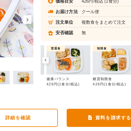
価格目安
426円/税込 (1食分)
お届け方法
クール便
注文単位
複数食をまとめて注文
安否確認
無
制限食
普通食
制限食
健康バランス
カロリー調整食
健康バランス
糖質制限食
426円(1食分/税込)
426円(1食分/税込)
426円(1食分/税込)
詳細
を確認
資料を請求す