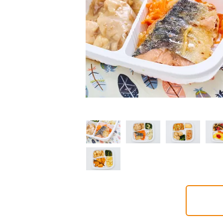
制限食
制限食
制限食
質制限食
塩分制限食
たんぱく調整食
6円(1食分/税込)
426円(1食分/税込)
426円(1食分/税込)