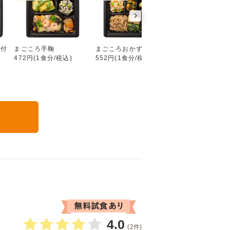
好い日の御膳（ごはん付き）
ん付
まごころ手鞠
まごころおかず
まごころダブル
472円(1食分/税込)
552円(1食分/税込)
632円(1食分/税込
る
4.0
(2件)