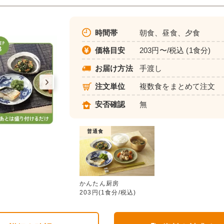
時間帯
朝食、昼食、夕食
価格目安
203円〜/税込 (1食分)
お届け方法
手渡し
注文単位
複数食をまとめて注文
安否確認
無
普通食
かんたん厨房
かんたん厨房
203円(1食分/税込)