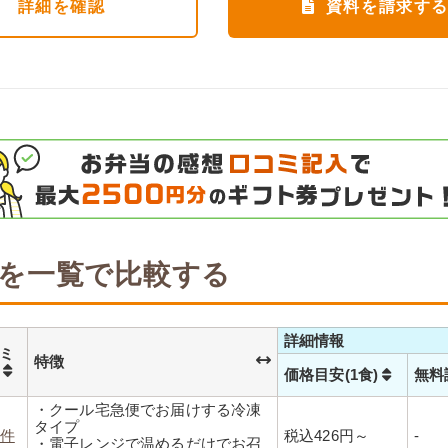
詳細
を確認
資料を請求す
を一覧で比較する
詳細情報
ミ
特徴
数
価格目安(1食)
無料
・クール宅急便でお届けする冷凍
タイプ
2件
税込426円～
-
・電子レンジで温めるだけでお召