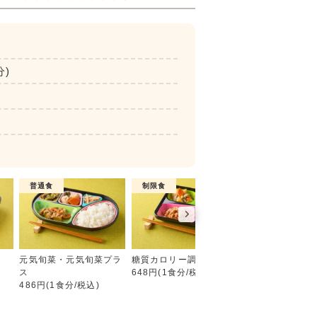
分)
普通食
制限食
制限食
彩り旬菜プラス
元気旬菜・元気旬菜プラ
糖質カロリー調整食
たんぱく調整食
ス
648円(1食分/税込)
756円(1食分/税込
486円(1食分/税込)