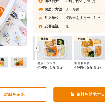
価格目安
426円/税込 (1食分)
お届け方法
クール便
注文単位
複数食をまとめて注文
安否確認
無
制限食
普通食
制限食
健康バランス
カロリー調整食
健康バランス
糖質制限食
426円(1食分/税込)
426円(1食分/税込)
426円(1食分/税込)
詳細
を確認
資料を請求す