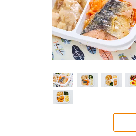
制限食
制限食
制限食
質制限食
塩分制限食
たんぱく調整食
6円(1食分/税込)
426円(1食分/税込)
426円(1食分/税込)