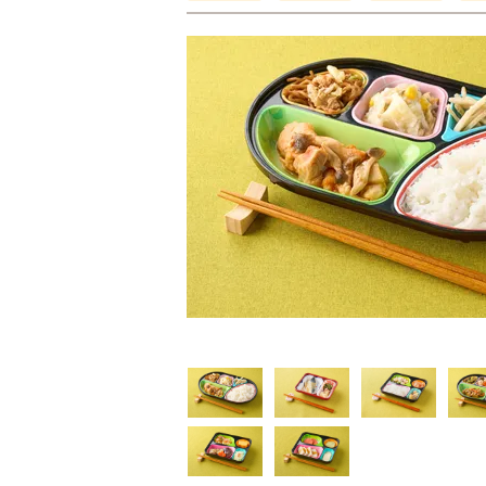
普通食
制限食
制限食
気旬菜・元気旬菜プラ
糖質カロリー調整食
たんぱく調整食
648円(1食分/税込)
756円(1食分/税込)
6円(1食分/税込)