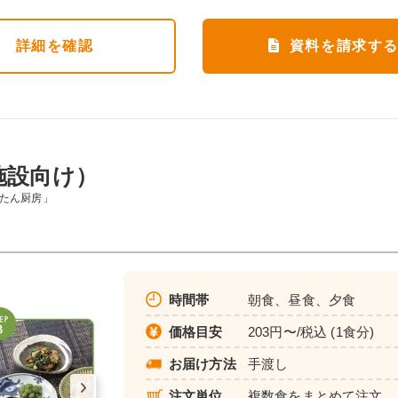
詳細
を確認
資料を請求す
施設向け）
んたん厨房」
時間帯
朝食、昼食、夕食
価格目安
203円〜/税込 (1食分)
お届け方法
手渡し
注文単位
複数食をまとめて注文