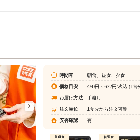
時間帯
朝食、昼食、夕食
価格目安
450円～632円/税込 (1食
お届け方法
手渡し
注文単位
1食分から注文可能
安否確認
有
普通食
普通食
普通食