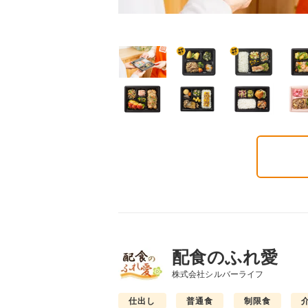
ごころダブル
まごころ御膳
まごころ小箱
2円(1食分/税込)
568円(1食分/税込)
496円(1食分/税込)
配食のふれ愛
株式会社シルバーライフ
仕出し
普通食
制限食