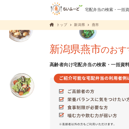
宅配弁当の検索・
一括
トップ
新潟県
燕市
新潟県燕市
のおす
高齢者向け宅配弁当の検索・一括資