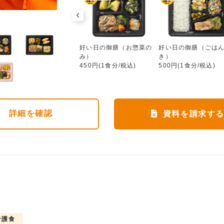
好い日の御膳（お惣菜のみ）
ワタミdeおいしい健康
好い日の御膳（お惣菜の
好い日の御膳（ごは
552円(1食分/税込)
み）
き）
450円(1食分/税込)
500円(1食分/税込)
詳細
を確認
資料を請求す
介護食