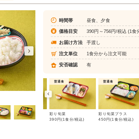
時間帯
昼食、夕食
価格目安
390円～756円/税込 (1食
お届け方法
手渡し
注文単位
1食分から注文可能
安否確認
有
介護食
普通食
普通食
彩り旬菜
ムース食
彩り旬菜
彩り旬菜プラス
583円(1食分/税込)
390円(1食分/税込)
450円(1食分/税込)