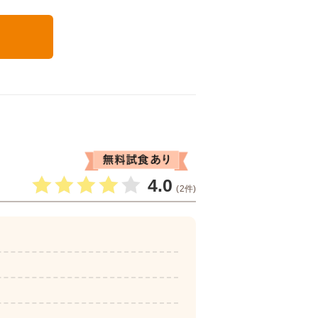
る
4.0
(2件)