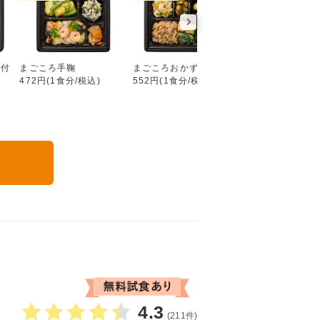
好い日の御膳（ごはん付き）
ん付
まごころ手鞠
まごころおかず
まごころダブル
472円(1食分/税込)
552円(1食分/税込)
632円(1食分/税込
る
4.3
(211件)