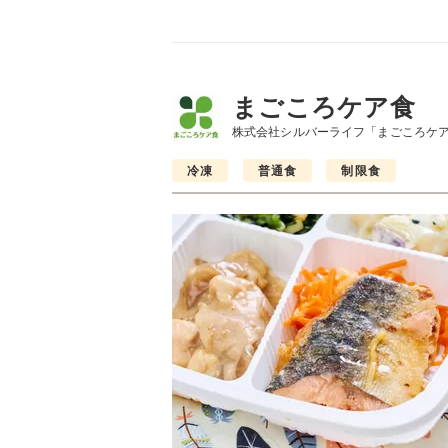
まごころケア食
株式会社シルバーライフ「まごころケ
冷凍
普通食
制限食
制限食
制限食
制限食