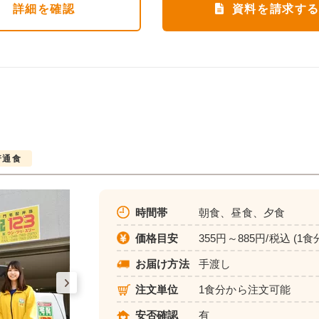
詳細
を確認
資料を請求す
普通食
時間帯
朝食、昼食、夕食
価格目安
355円～885円/税込 (1食
お届け方法
手渡し
注文単位
1食分から注文可能
安否確認
有