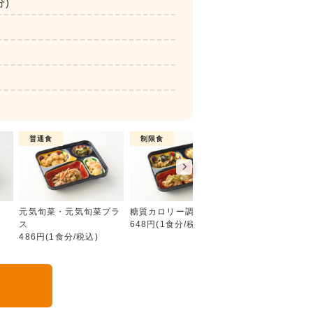
分)
普通食
制限食
制限食
彩り旬菜プラス
元気旬菜・元気旬菜プラ
糖質カロリー調整食
たんぱく調整食
ス
648円(1食分/税込)
756円(1食分/税込
486円(1食分/税込)
る