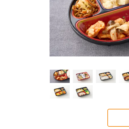
普通食
制限食
制限食
気旬菜・元気旬菜プラ
糖質カロリー調整食
たんぱく調整食
648円(1食分/税込)
756円(1食分/税込)
6円(1食分/税込)