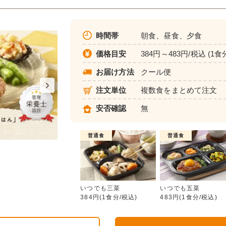
時間帯
朝食、昼食、夕食
価格目安
384円～483円/税込 (1食
お届け方法
クール便
注文単位
複数食をまとめて注文
安否確認
無
普通食
普通食
いつでも三菜
いつでも三菜
いつでも五菜
384円(1食分/税込)
483円(1食分/税込)