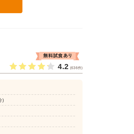
る
4.2
(636件)
分)