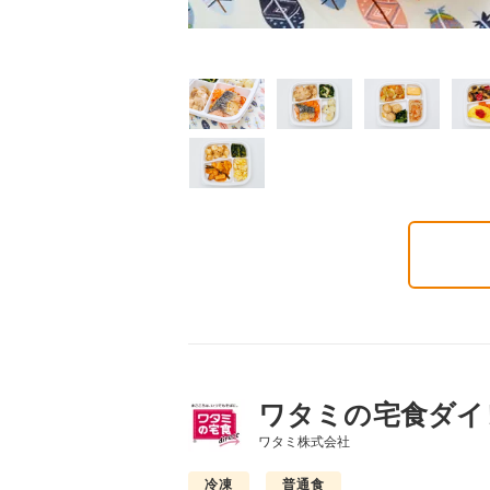
質制限食
塩分制限食
たんぱく調整食
6円(1食分/税込)
426円(1食分/税込)
426円(1食分/税込)
ワタミの宅食ダイ
ワタミ株式会社
冷凍
普通食