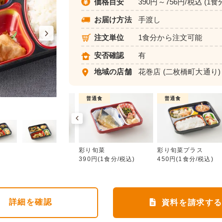
価格目安
390円～756円/税込 (1食
お届け方法
手渡し
注文単位
1食分から注文可能
安否確認
有
地域の店舗
花巻店
(二枚橋町大通り)
介護食
普通食
普通食
彩り旬菜
ムース食
彩り旬菜
彩り旬菜プラス
583円(1食分/税込)
390円(1食分/税込)
450円(1食分/税込)
詳細
を確認
資料を請求す