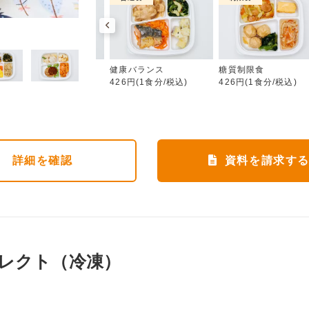
健康バランス
カロリー調整食
健康バランス
糖質制限食
426円(1食分/税込)
426円(1食分/税込)
426円(1食分/税込)
詳細
を確認
資料を請求す
レクト（冷凍）