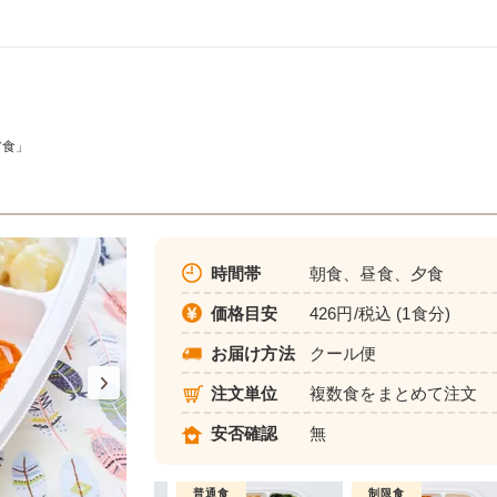
ア食」
時間帯
朝食、昼食、夕食
価格目安
426円/税込 (1食分)
お届け方法
クール便
注文単位
複数食をまとめて注文
安否確認
無
制限食
普通食
制限食