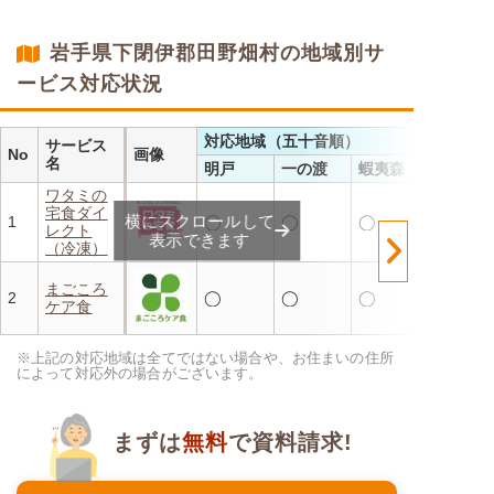
・メニューの組み合わせは管
理栄養士にお任せ
・定期は通常価格と比べてな
岩手県下閉伊郡田野畑村の地域別サ
んと20％OFF！
ービス対応状況
対応地域（五十音順）
サービス
No
画像
名
明戸
一の渡
蝦夷森
ワタミの
宅食ダイ
横にスクロールして
1
◯
◯
◯
レクト
表示できます
（冷凍）
まごころ
2
◯
◯
◯
ケア食
※上記の対応地域は全てではない場合や、お住まいの住所
によって対応外の場合がございます。
まずは
無料
で資料請求!