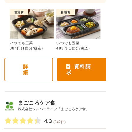
普通食
普通食
いつでも三菜
いつでも五菜
384円(1食分/税込)
483円(1食分/税込)
詳
資料請
細
求
まごころケア食
株式会社シルバーライフ「まごころケア食」
4.3
(242件)