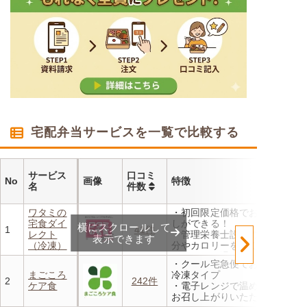
宅配弁当サービスを一覧で比較する
サービス
口コミ
No
画像
特徴
名
件数
ワタミの
・初回限定価格でお得にお試
宅食ダイ
しができる！
横にスクロールして
1
41件
レクト
・管理栄養士設計の献立で塩
表示できます
（冷凍）
分やカロリーを賢く管理
・レンジで温めるだけ 火を
・クール宅急便でお届けする
使わず安全で片付けも簡単
まごころ
冷凍タイプ
・豊富な献立で毎日の食卓を
2
242件
ケア食
・電子レンジで温めるだけで
飽きることなく楽しめます
お召し上がりいただけます