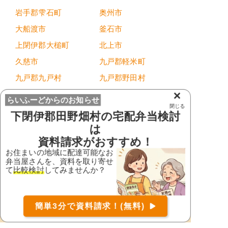
岩手郡雫石町
奥州市
大船渡市
釜石市
上閉伊郡大槌町
北上市
久慈市
九戸郡軽米町
九戸郡九戸村
九戸郡野田村
×
九戸郡洋野町
気仙郡住田町
らいふーどからのお知らせ
閉じる
下閉伊郡岩泉町
下閉伊郡田野畑村
下閉伊郡田野畑村
の宅配弁当検討
下閉伊郡普代村
下閉伊郡山田町
は
資料請求がおすすめ！
紫波郡紫波町
紫波郡矢巾町
お住まいの地域に配達可能なお
滝沢市
遠野市
弁当屋さんを、資料を取り寄せ
て
比較検討
してみませんか？
西磐井郡平泉町
二戸郡一戸町
二戸市
八幡平市
お届け可能な宅配弁当の資料を一括で請求
（無料）
簡単3分で資料請求！(無料)
花巻市
宮古市
〒
検索
盛岡市
陸前高田市