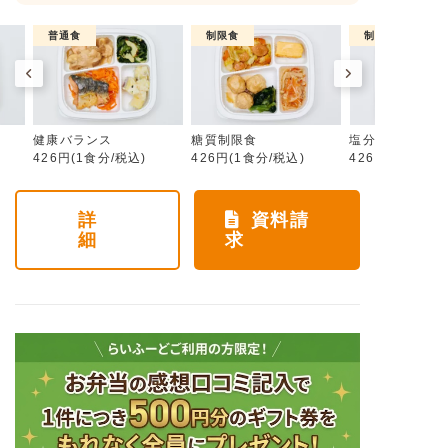
普通食
制限食
制限食
健康バランス
糖質制限食
塩分制限食
426円(1食分/税込)
426円(1食分/税込)
426円(1食分/税
詳
資料請
細
求