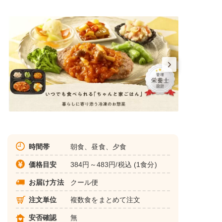
時間帯
朝食、昼食、夕食
価格目安
384円～483円/税込 (1食分)
お届け方法
クール便
注文単位
複数食をまとめて注文
安否確認
無