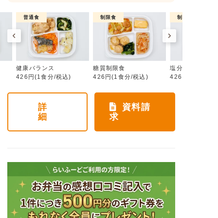
普通食
制限食
制限食
健康バランス
糖質制限食
塩分制限食
426円(1食分/税込)
426円(1食分/税込)
426円(1食分/税
詳
資料請
細
求