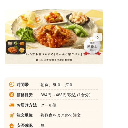
時間帯
朝食、昼食、夕食
価格目安
384円～483円/税込 (1食分)
お届け方法
クール便
注文単位
複数食をまとめて注文
安否確認
無