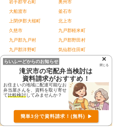
岩手郡雫石町
奥州市
大船渡市
釜石市
上閉伊郡大槌町
北上市
久慈市
九戸郡軽米町
九戸郡九戸村
九戸郡野田村
九戸郡洋野町
気仙郡住田町
×
下閉伊郡岩泉町
下閉伊郡田野畑村
らいふーどからのお知らせ
閉じる
下閉伊郡普代村
下閉伊郡山田町
滝沢市
の宅配弁当検討は
資料請求がおすすめ！
紫波郡紫波町
紫波郡矢巾町
お住まいの地域に配達可能なお
滝沢市
遠野市
弁当屋さんを、資料を取り寄せ
て
比較検討
してみませんか？
西磐井郡平泉町
二戸郡一戸町
二戸市
八幡平市
お届け可能な宅配弁当の資料を一括で請求
（無料）
簡単3分で資料請求！(無料)
花巻市
宮古市
〒
検索
盛岡市
陸前高田市