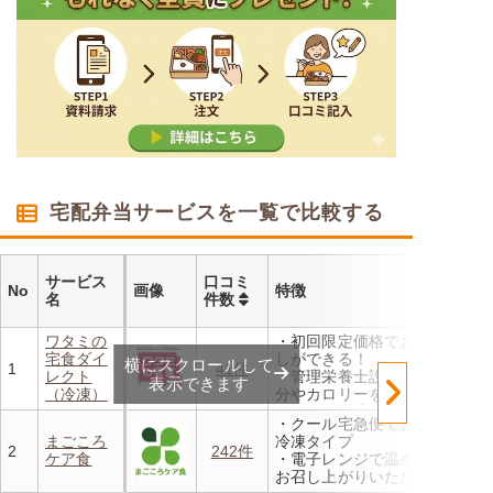
宅配弁当サービスを一覧で比較する
サービス
口コミ
No
画像
特徴
名
件数
ワタミの
・初回限定価格でお得にお試
宅食ダイ
しができる！
横にスクロールして
1
41件
レクト
・管理栄養士設計の献立で塩
表示できます
（冷凍）
分やカロリーを賢く管理
・レンジで温めるだけ 火を
・クール宅急便でお届けする
使わず安全で片付けも簡単
まごころ
冷凍タイプ
・豊富な献立で毎日の食卓を
2
242件
ケア食
・電子レンジで温めるだけで
飽きることなく楽しめます
お召し上がりいただけます