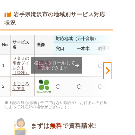
・メニューの組み合わせは管
理栄養士にお任せ
・定期は通常価格と比べてな
岩手県滝沢市の地域別サービス対応
んと20％OFF！
状況
対応地域（五十音順）
サービス
No
画像
名
穴口
一本木
岩手山
ワタミの
横にスクロールして
宅食ダイ
1
◯
◯
◯
レクト
表示できます
（冷凍）
まごころ
2
◯
◯
◯
ケア食
※上記の対応地域は全てではない場合や、お住まいの住所
によって対応外の場合がございます。
まずは
無料
で資料請求!