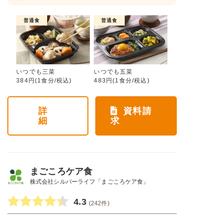
普通食
普通食
いつでも三菜
いつでも五菜
384円(1食分/税込)
483円(1食分/税込)
詳
資料請
細
求
まごころケア食
株式会社シルバーライフ「まごころケア食」
4.3
(242件)