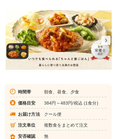
時間帯
朝食、昼食、夕食
価格目安
384円～483円/税込 (1食分)
お届け方法
クール便
注文単位
複数食をまとめて注文
安否確認
無