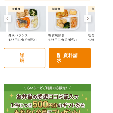
普通食
制限食
制限食
健康バランス
糖質制限食
塩分制限食
426円(1食分/税込)
426円(1食分/税込)
426円(1食分/税
詳
資料請
細
求