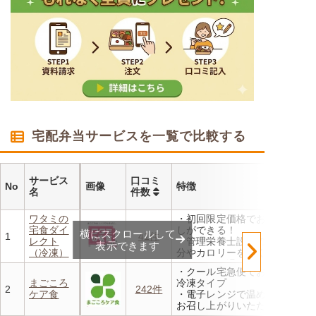
宅配弁当サービスを一覧で比較する
サービス
口コミ
No
画像
特徴
名
件数
ワタミの
・初回限定価格でお得にお試
宅食ダイ
しができる！
横にスクロールして
1
41件
レクト
・管理栄養士設計の献立で塩
表示できます
（冷凍）
分やカロリーを賢く管理
・レンジで温めるだけ 火を
・クール宅急便でお届けする
使わず安全で片付けも簡単
まごころ
冷凍タイプ
・豊富な献立で毎日の食卓を
2
242件
ケア食
・電子レンジで温めるだけで
飽きることなく楽しめます
お召し上がりいただけます