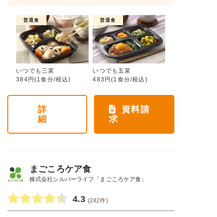
普通食
普通食
いつでも三菜
いつでも五菜
384円(1食分/税込)
483円(1食分/税込)
詳
資料請
細
求
まごころケア食
株式会社シルバーライフ「まごころケア食」
4.3
(242件)