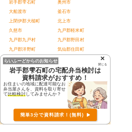
岩手郡雫石町
奥州市
大船渡市
釜石市
上閉伊郡大槌町
北上市
久慈市
九戸郡軽米町
九戸郡九戸村
九戸郡野田村
九戸郡洋野町
気仙郡住田町
×
下閉伊郡岩泉町
下閉伊郡田野畑村
らいふーどからのお知らせ
閉じる
下閉伊郡普代村
下閉伊郡山田町
岩手郡雫石町
の宅配弁当検討は
資料請求がおすすめ！
紫波郡紫波町
紫波郡矢巾町
お住まいの地域に配達可能なお
滝沢市
遠野市
弁当屋さんを、資料を取り寄せ
て
比較検討
してみませんか？
西磐井郡平泉町
二戸郡一戸町
二戸市
八幡平市
お届け可能な宅配弁当の資料を一括で請求
（無料）
簡単3分で資料請求！(無料)
花巻市
宮古市
〒
検索
盛岡市
陸前高田市