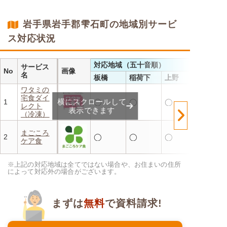
・メニューの組み合わせは管
理栄養士にお任せ
・定期は通常価格と比べてな
岩手県岩手郡雫石町の地域別サービ
んと20％OFF！
ス対応状況
対応地域（五十音順）
サービス
No
画像
名
板橋
稲荷下
上野
ワタミの
宅食ダイ
横にスクロールして
1
◯
◯
◯
レクト
表示できます
（冷凍）
まごころ
2
◯
◯
◯
ケア食
※上記の対応地域は全てではない場合や、お住まいの住所
によって対応外の場合がございます。
まずは
無料
で資料請求!