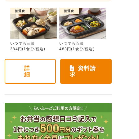
普通食
普通食
いつでも三菜
いつでも五菜
384円(1食分/税込)
483円(1食分/税込)
詳
資料請
細
求