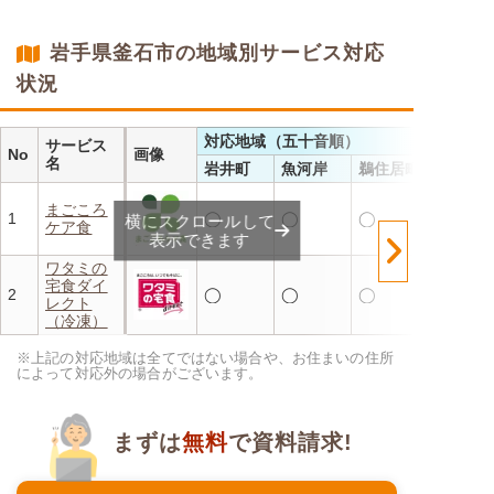
・レンジで温めるだけ 火を
使わず安全で片付けも簡単
・豊富な献立で毎日の食卓を
岩手県釜石市の地域別サービス対応
飽きることなく楽しめます
状況
対応地域（五十音順）
サービス
No
画像
名
岩井町
魚河岸
鵜住居町
まごころ
1
◯
◯
◯
横にスクロールして
ケア食
表示できます
ワタミの
宅食ダイ
2
◯
◯
◯
レクト
（冷凍）
※上記の対応地域は全てではない場合や、お住まいの住所
によって対応外の場合がございます。
まずは
無料
で資料請求!