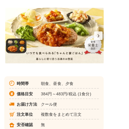
時間帯
朝食、昼食、夕食
価格目安
384円～483円/税込 (1食分)
お届け方法
クール便
注文単位
複数食をまとめて注文
安否確認
無