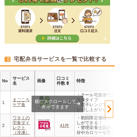
宅配弁当サービスを一覧で比較する
サービス
口コミ
No
画像
特徴
名
件数
・クール宅急便でお届けする
まごころ
冷凍タイプ
横にスクロールして
1
242件
ケア食
・電子レンジで温めるだけで
表示できます
お召し上がりいただけます
・メニューの組み合わせは管
ワタミの
・初回限定価格でお得にお試
理栄養士にお任せ
宅食ダイ
しができる！
・定期は通常価格と比べてな
2
41件
レクト
・管理栄養士設計の献立で塩
んと20％OFF！
（冷凍）
分やカロリーを賢く管理