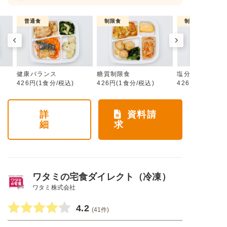
普通食
制限食
制限食
健康バランス
糖質制限食
塩分制限食
426円(1食分/税込)
426円(1食分/税込)
426円(1食分/税
詳
資料請
細
求
ワタミの宅食ダイレクト（冷凍）
ワタミ株式会社
4.2
(41件)