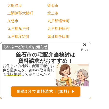
大船渡市
釜石市
上閉伊郡大槌町
北上市
久慈市
九戸郡軽米町
九戸郡九戸村
九戸郡野田村
九戸郡洋野町
気仙郡住田町
×
下閉伊郡岩泉町
下閉伊郡田野畑村
らいふーどからのお知らせ
閉じる
下閉伊郡普代村
下閉伊郡山田町
釜石市
の宅配弁当検討は
資料請求がおすすめ！
紫波郡紫波町
紫波郡矢巾町
お住まいの地域に配達可能なお
滝沢市
遠野市
弁当屋さんを、資料を取り寄せ
て
比較検討
してみませんか？
西磐井郡平泉町
二戸郡一戸町
二戸市
八幡平市
お届け可能な宅配弁当の資料を一括で請求
（無料）
花巻市
宮古市
簡単3分で資料請求！(無料)
〒
検索
盛岡市
陸前高田市
和賀郡西和賀町