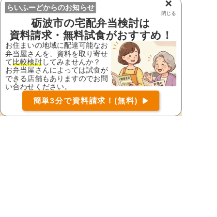
×
らいふーどからのお知らせ
閉じる
3.
ご利用開始
砺波市
の宅配弁当検討は
条件に合ったお弁当屋さんに注文をしてご利用開
資料請求・無料試食がおすすめ！
始。
お住まいの地域に配達可能なお
弁当屋さんを、資料を取り寄せ
て
比較検討
してみませんか？
お弁当屋さんによっては試食が
できる店舗もありますのでお問
い合わせください。
お届け可能な宅配弁当の資料を一括で請求
（無料）
簡単3分で資料請求！(無料)
〒
検索
配達可能な宅配弁当を探す
砺波市の町域・大字から宅配弁当を探す
となみ町
三島町
※ ご利用の多い地域のみ表示しています。