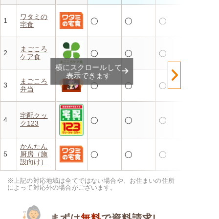
ワタミの
1
◯
◯
◯
宅食
まごころ
2
◯
◯
◯
ケア食
横にスクロールして
表示できます
まごころ
3
◯
◯
◯
弁当
宅配クッ
4
◯
◯
◯
ク123
かんたん
5
厨房（施
◯
◯
◯
設向け）
※上記の対応地域は全てではない場合や、お住まいの住所
によって対応外の場合がございます。
まずは
無料
で資料請求!