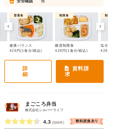
安否確認
無
普通食
制限食
制限食
健康バランス
糖質制限食
塩分制限食
426円(1食分/税込)
426円(1食分/税込)
426円(1食分/税
詳
資料請
細
求
まごころ弁当
株式会社シルバーライフ
4.3
(566件)