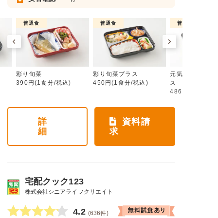
普通食
普通食
普通食
彩り旬菜
彩り旬菜プラス
元気旬菜・元気
390円(1食分/税込)
450円(1食分/税込)
ス
486円(1食分/税
詳
資料請
細
求
宅配クック123
株式会社シニアライフクリエイト
4.2
(636件)