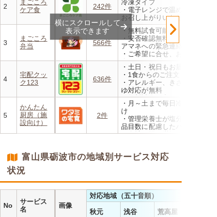
まごころ
冷凍タイプ
なります。※「好い日のおか
2
242件
ケア食
・電子レンジで温めるだけで
ず」「好い日の御膳」は対象
お召し上がりいただけます
外
横にスクロールして
・メニューの組み合わせは管
・香り、風味、食感が楽しめ
表示できます
・無料試食可能
理栄養士にお任せ
るよう冷蔵でお届け
まごころ
・安否確認無料 ご家族やケ
・定期は通常価格と比べてな
3
566件
・日替わりの献立を週1日か
弁当
アマネへの緊急連絡が可能
んと20％OFF！
らご利用可能
・ご希望に合せ、お粥、刻み
食、アレルギーに無料対応
・土日・祝日もお届け
・1回だけ、1食だけのご注文
宅配クッ
・1食からのご注文もOK
もOK
4
636件
ク123
・アレルギー、きざみ、おか
ゆ対応が無料
・無料試食・安否確認・朝食
・月～土まで毎日冷蔵でお届
対応あり
かんたん
け
厨房（施
5
2件
・管理栄養士が塩分カロリー
設向け）
品目数に配慮したパック惣菜
・自社工場で厳格な安全基準
のもと製造
・施設の人手不足やコスト削
富山県砺波市の地域別サービス対応
減を実現！温めるだけで簡単
状況
対応地域（五十音順）
サービス
No
画像
名
秋元
浅谷
荒高屋