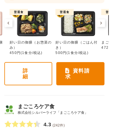
普通食
普通食
普通食
康
好い日の御膳（お惣菜の
好い日の御膳（ごはん付
まごころ手鞠
み）
き）
472円(1食分/税
450円(1食分/税込)
500円(1食分/税込)
詳
資料請
細
求
まごころケア食
株式会社シルバーライフ「まごころケア食」
4.3
(242件)