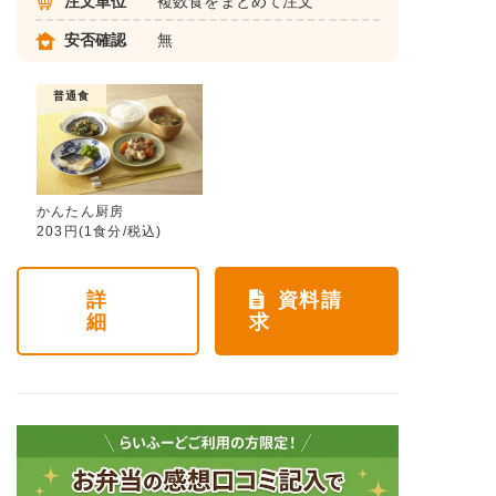
注文単位
複数食をまとめて注文
安否確認
無
普通食
かんたん厨房
203円(1食分/税込)
詳
資料請
細
求