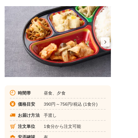
時間帯
昼食、夕食
価格目安
390円～756円/税込 (1食分)
お届け方法
手渡し
注文単位
1食分から注文可能
安否確認
有