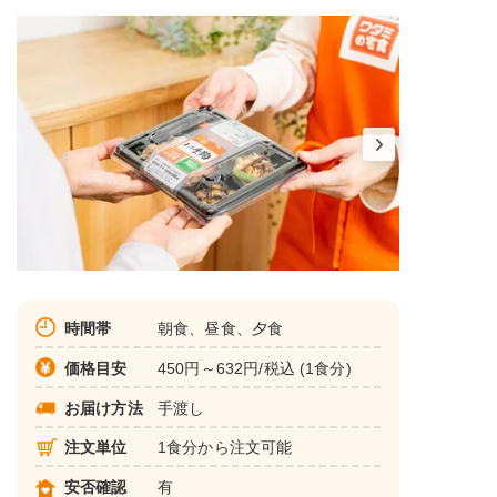
時間帯
朝食、昼食、夕食
価格目安
450円～632円/税込 (1食分)
お届け方法
手渡し
注文単位
1食分から注文可能
安否確認
有