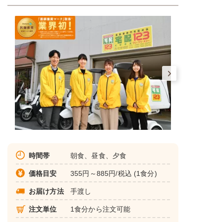
時間帯
朝食、昼食、夕食
価格目安
355円～885円/税込 (1食分)
お届け方法
手渡し
注文単位
1食分から注文可能