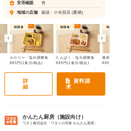
安否確認
有
地域の店舗
砺波・小矢部店
(鷹栖)
制限食
制限食
制限食
カロリー・塩分調整食
たんぱく・塩分調整食
透析食
885円(1食分/税込)
885円(1食分/税込)
885円(1食分/税
詳
資料請
細
求
かんたん厨房（施設向け）
ワタミ株式会社「ワタミの宅食 かんたん厨房」