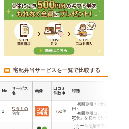
宅配弁当サービスを一覧で比較する
サービス
口コミ
No
画像
特徴
名
件数
・ 初回割引！1食あたり472
ワタミの
円～
1
762件
宅食
・ 初回割引は、「ワタミの
宅食」を初めて利用される
方、または6か月以上利用を
・クール宅急便でお届けする
お休みされている方が対象と