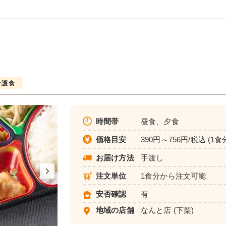
介護食
時間帯
昼食、夕食
価格目安
390円～756円/税込 (1食
お届け方法
手渡し
注文単位
1食分から注文可能
安否確認
有
地域の店舗
なんと店
(下梨)