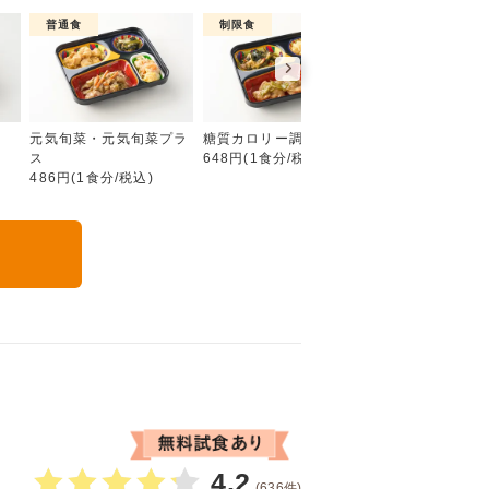
普通食
制限食
制限食
彩り旬菜プラス
元気旬菜・元気旬菜プラ
糖質カロリー調整食
たんぱく調整食
ス
648円(1食分/税込)
756円(1食分/税込
486円(1食分/税込)
る
4.2
(636件)