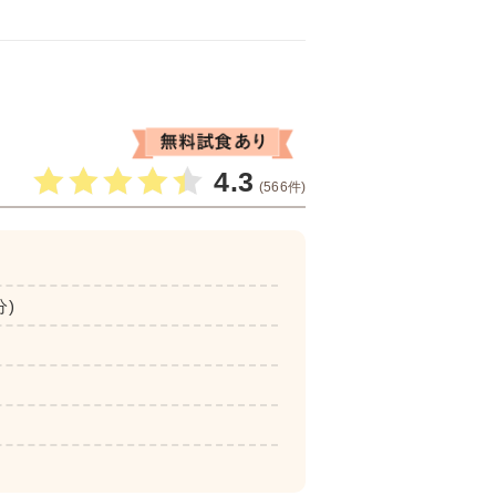
4.3
(566件)
分)