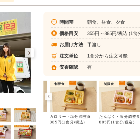
時間帯
朝食、昼食、夕食
価格目安
355円～885円/税込 (1食
お届け方法
手渡し
注文単位
1食分から注文可能
安否確認
有
普通食
制限食
制限食
カロリー・塩分調整食
朝食（パンセット）
カロリー・塩分調整食
たんぱく・塩分調整
355円(1食分/税込)
885円(1食分/税込)
885円(1食分/税込)