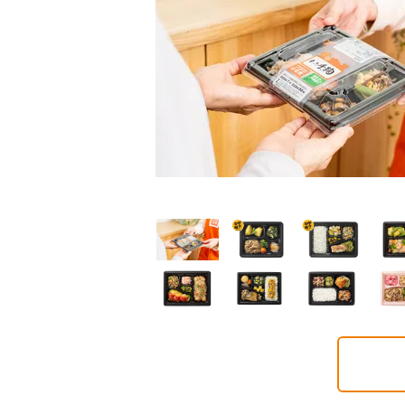
普通食
普通食
普通食
ごころダブル
まごころ御膳
まごころ小箱
2円(1食分/税込)
568円(1食分/税込)
496円(1食分/税込)