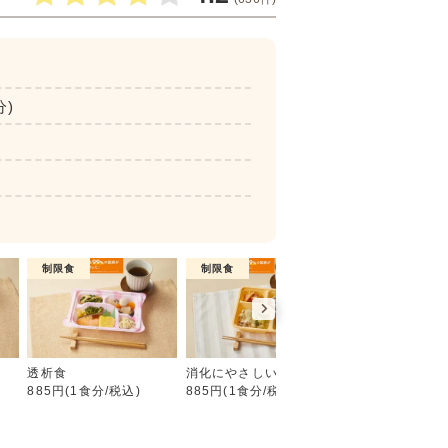
分)
制限食
制限食
介護食
たんぱく・塩分調整食
食
透析食
消化にやさしい食
やわらか食
885円(1食分/税込)
885円(1食分/税込)
885円(1食分/税込