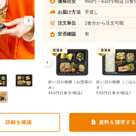
価格目安
450円～632円/税込 (1食
お届け方法
手渡し
注文単位
1食分から注文可能
安否確認
有
普通食
普通食
普通食
好い日の御膳（お惣菜のみ）
ワタミdeおいしい健康
好い日の御膳（お惣菜の
好い日の御膳（ごは
552円(1食分/税込)
み）
き）
450円(1食分/税込)
500円(1食分/税込)
詳細
を確認
資料を請求す