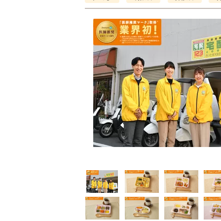
普通食
普通食
普通食
通食
幸たんぱく食
健康ボリューム食
5円(1食分/税込)
724円(1食分/税込)
788円(1食分/税込)