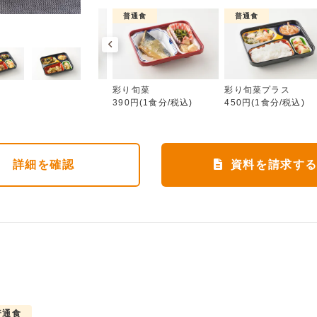
介護食
普通食
普通食
彩り旬菜
ムース食
彩り旬菜
彩り旬菜プラス
583円(1食分/税込)
390円(1食分/税込)
450円(1食分/税込)
詳細
を確認
資料を請求す
普通食