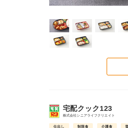
普通食
制限食
制限食
気旬菜・元気旬菜プラ
糖質カロリー調整食
たんぱく調整食
648円(1食分/税込)
756円(1食分/税込)
6円(1食分/税込)
宅配クック123
株式会社シニアライフクリエイト
仕出し
制限食
介護食