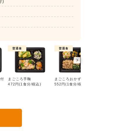
分)
普通食
普通食
普通食
好い日の御膳（ごはん付き）
ん付
まごころ手鞠
まごころおかず
まごころダブル
472円(1食分/税込)
552円(1食分/税込)
632円(1食分/税込
る