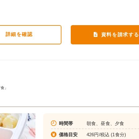
詳細
を確認
資料を請求す
ア食」
時間帯
朝食、昼食、夕食
価格目安
426円/税込 (1食分)