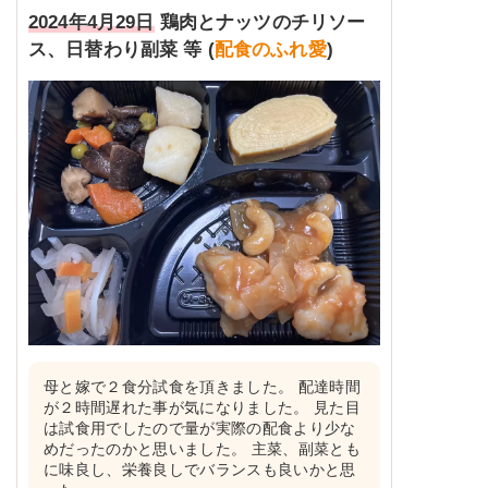
2024年4月29日
鶏肉とナッツのチリソー
ス、日替わり副菜 等 (
配食のふれ愛
)
母と嫁で２食分試食を頂きました。 配達時間
が２時間遅れた事が気になりました。 見た目
は試食用でしたので量が実際の配食より少な
めだったのかと思いました。 主菜、副菜とも
に味良し、栄養良しでバランスも良いかと思