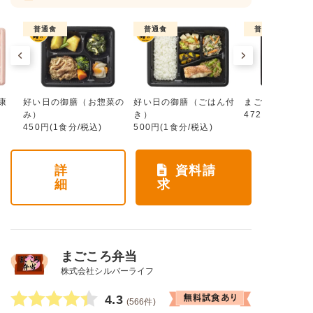
普通食
普通食
普通食
康
好い日の御膳（お惣菜の
好い日の御膳（ごはん付
まごころ手鞠
み）
き）
472円(1食分/税
450円(1食分/税込)
500円(1食分/税込)
詳
資料請
細
求
まごころ弁当
株式会社シルバーライフ
4.3
(566件)