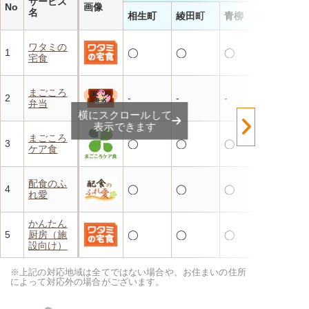
サービス
No
画像
名
相生町
綾田町
青柳
ワタミの
1
◯
◯
◯
宅食
まごころ
2
-
-
-
弁当
横にスクロールして
表示できます
まごころ
3
◯
◯
◯
ケア食
配食のふ
4
◯
◯
◯
れ愛
かんたん
5
厨房（施
◯
◯
◯
設向け）
※上記の対応地域は全てではない場合や、お住まいの住所
によって対応外の場合がございます。