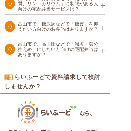
Ｑ
質、リン、カリウム」に制限がある人
向けの宅配弁当サービスは？
たんぱく調整食
富山市で、糖尿病などで「糖質」を抑
Ｑ
えたい方向けのお弁当はありますか？
たんぱく調整食
糖質カロリー調整食
富山市で、高血圧などで「減塩・塩分
Ｑ
控えめ」にしたい方向けの宅配弁当は
ありますか？
塩分制限食
たんぱく調整食
糖質制限食
らいふーどで資料請求して検討
糖質カロリー調整食
しませんか？