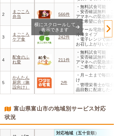
方、または6か月以上利用を
・無料試食可能
お休みされている方が対象と
まごころ
・安否確認無料 ご家族やケ
なります。※「好い日のおか
2
566件
弁当
アマネへの緊急連絡が可能
ず」「好い日の御膳」は対象
・ご希望に合せ、お粥、刻み
外
横にスクロールして
食、アレルギーに無料対応
・香り、風味、食感が楽しめ
表示できます
・クール宅急便でお届けする
・1回だけ、1食だけのご注文
るよう冷蔵でお届け
まごころ
冷凍タイプ
もOK
3
242件
・日替わりの献立を週1日か
ケア食
・電子レンジで温めるだけで
らご利用可能
お召し上がりいただけます
・メニューの組み合わせは管
・無料試食可能
理栄養士にお任せ
配食のふ
・安否確認無料 ご家族やケ
・定期は通常価格と比べてな
4
211件
れ愛
アマネへの緊急連絡が可能
んと20％OFF！
・ご希望に合せ、お粥、刻み
食、アレルギーに無料対応
・月～土まで毎日冷蔵でお届
・1回だけ、1食だけのご注文
かんたん
け
もOK
厨房（施
5
2件
・管理栄養士が塩分カロリー
設向け）
品目数に配慮したパック惣菜
・自社工場で厳格な安全基準
のもと製造
・施設の人手不足やコスト削
富山県富山市の地域別サービス対応
減を実現！温めるだけで簡単
状況
対応地域（五十音順）