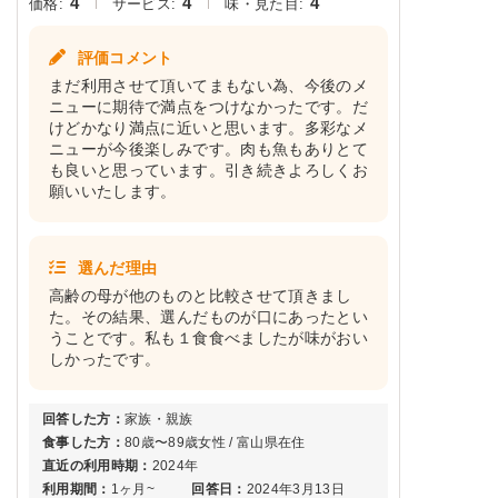
4
4
4
価格:
サービス:
味・見た目:
評価コメント
まだ利用させて頂いてまもない為、今後のメ
ニューに期待で満点をつけなかったです。だ
けどかなり満点に近いと思います。多彩なメ
ニューが今後楽しみです。肉も魚もありとて
も良いと思っています。引き続きよろしくお
願いいたします。
選んだ理由
高齢の母が他のものと比較させて頂きまし
た。その結果、選んだものが口にあったとい
うことです。私も１食食べましたが味がおい
しかったです。
回答した方：
家族・親族
食事した方：
80歳〜89歳女性 / 富山県在住
直近の利用時期：
2024年
利用期間：
1ヶ月~
回答日：
2024年3月13日