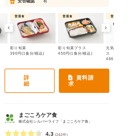
安否確認
有
普通食
普通食
普通食
彩り旬菜
彩り旬菜プラス
元気旬菜・元気
390円(1食分/税込)
450円(1食分/税込)
ス
486円(1食分/税
詳
資料請
細
求
まごころケア食
株式会社シルバーライフ「まごころケア食」
4.3
(242件)