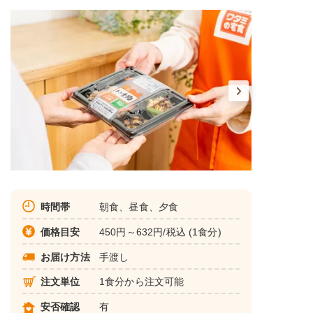
時間帯
朝食、昼食、夕食
価格目安
450円～632円/税込 (1食分)
お届け方法
手渡し
注文単位
1食分から注文可能
安否確認
有