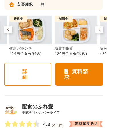
安否確認
無
普通食
制限食
制限食
健康バランス
糖質制限食
塩分制限食
426円(1食分/税込)
426円(1食分/税込)
426円(1食分/税
詳
資料請
細
求
配食のふれ愛
株式会社シルバーライフ
4.3
(211件)