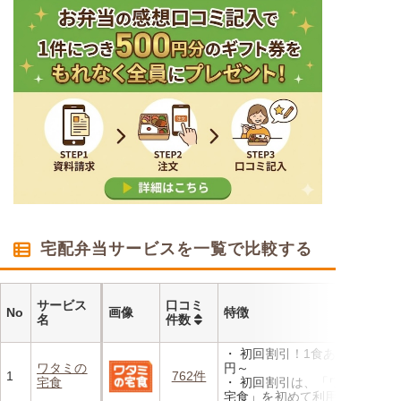
宅配弁当サービスを一覧で比較する
サービス
口コミ
No
画像
特徴
名
件数
・ 初回割引！1食あたり472
ワタミの
円～
1
762件
宅食
・ 初回割引は、「ワタミの
宅食」を初めて利用される