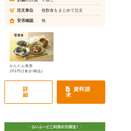
注文単位
複数食をまとめて注文
安否確認
無
普通食
かんたん厨房
203円(1食分/税込)
詳
資料請
細
求