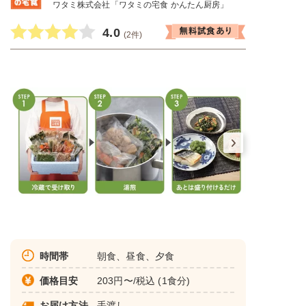
ワタミ株式会社「ワタミの宅食 かんたん厨房」
4.0
(2件)
時間帯
朝食、昼食、夕食
価格目安
203円〜/税込 (1食分)
お届け方法
手渡し