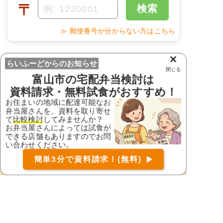
〒
検索
≫ 郵便番号が分からない方はこちら
×
らいふーどからのお知らせ
ご利用の流れ
閉じる
富山市
の宅配弁当検討は
資料請求・無料試食がおすすめ！
お住まいの地域に配達可能なお
弁当屋さんを、資料を取り寄せ
て
比較検討
してみませんか？
お弁当屋さんによっては試食が
できる店舗もありますのでお問
い合わせください。
お届け可能な宅配弁当の資料を一括で請求
（無料）
簡単3分で資料請求！(無料)
〒
検索
1.
資料請求
らいふーどでお弁当を召し上がる方のお住いの地域
に対応したお弁当屋さんを探して資料請求(1分)