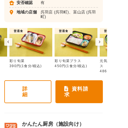
安否確認
有
地域の店舗
呉羽店
(呉羽町)、
富山店
(呉羽
町)
普通食
普通食
普通食
彩り旬菜
彩り旬菜プラス
元気旬菜・元気
390円(1食分/税込)
450円(1食分/税込)
ス
486円(1食分/税
詳
資料請
細
求
かんたん厨房（施設向け）