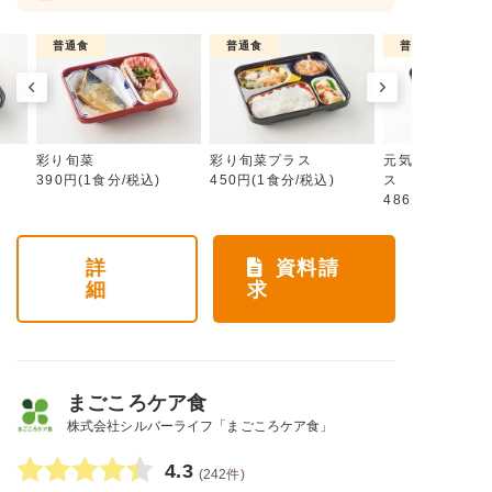
普通食
普通食
普通食
彩り旬菜
彩り旬菜プラス
元気旬菜・元気
390円(1食分/税込)
450円(1食分/税込)
ス
486円(1食分/税
詳
資料請
細
求
まごころケア食
株式会社シルバーライフ「まごころケア食」
4.3
(242件)