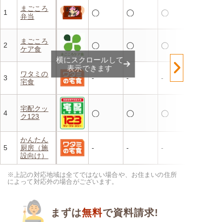
まごころ
1
◯
◯
◯
弁当
まごころ
2
◯
◯
◯
ケア食
横にスクロールして
表示できます
ワタミの
3
-
-
-
宅食
宅配クッ
4
◯
◯
◯
ク123
かんたん
5
厨房（施
-
-
-
設向け）
※上記の対応地域は全てではない場合や、お住まいの住所
によって対応外の場合がございます。
まずは
無料
で資料請求!