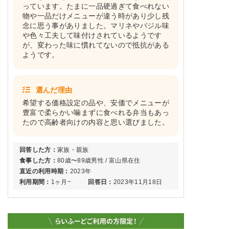
っています。たまに一品硬過ぎて食べれない
物や一品だけメニューが違う時があり少し残
念に思う事がありました。マリネやバジル味
や色々工夫して味付けされているようです
が、変わった味に慣れてないので抵抗がある
ようです。
選んだ理由
希望する価格設定の品や、安価でメニューが
豊富で柔らかい噛まずに食べれる弁当もあっ
たので高齢者向けの内容と思い選びました。
回答した方：
家族・親族
食事した方：
80歳〜89歳男性 / 富山県在住
直近の利用時期：
2023年
利用期間：
1ヶ月~
回答日：
2023年11月18日