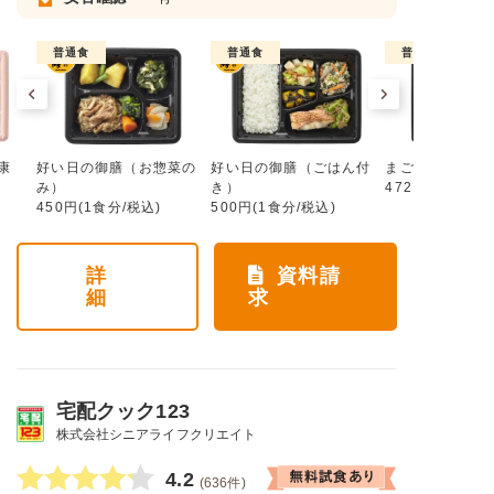
普通食
普通食
普通食
康
好い日の御膳（お惣菜の
好い日の御膳（ごはん付
まごころ手鞠
み）
き）
472円(1食分/税
450円(1食分/税込)
500円(1食分/税込)
詳
資料請
細
求
宅配クック123
株式会社シニアライフクリエイト
4.2
(636件)