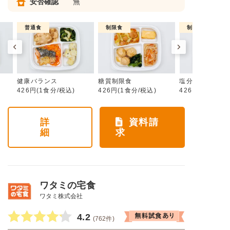
安否確認
無
普通食
制限食
制限食
健康バランス
糖質制限食
塩分制限食
426円(1食分/税込)
426円(1食分/税込)
426円(1食分/税
詳
資料請
細
求
ワタミの宅食
ワタミ株式会社
4.2
(762件)