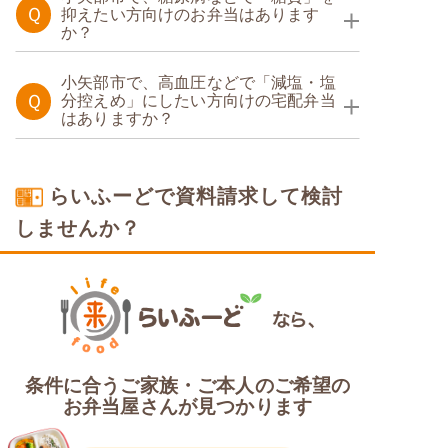
Ｑ
抑えたい方向けのお弁当はあります
か？
糖質制限食
たんぱく調整食
小矢部市で、高血圧などで「減塩・塩
Ｑ
分控えめ」にしたい方向けの宅配弁当
はありますか？
糖質カロリー調整食
カロリー・塩分調整食
たんぱく調整食
らいふーどで資料請求して検討
しませんか？
塩分制限食
条件に合うご家族・ご本人のご希望の
お弁当屋さんが見つかります