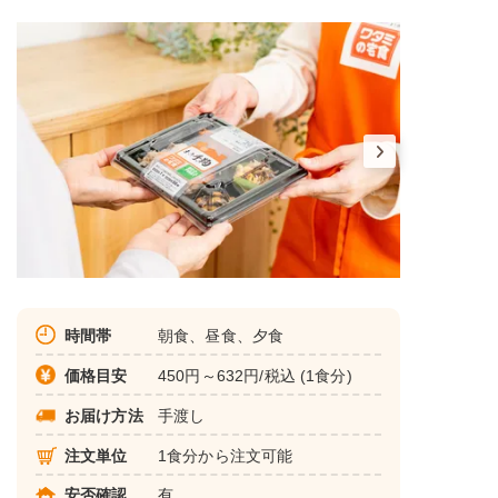
時間帯
朝食、昼食、夕食
価格目安
450円～632円/税込 (1食分)
お届け方法
手渡し
注文単位
1食分から注文可能
安否確認
有