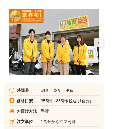
時間帯
朝食、昼食、夕食
価格目安
355円～885円/税込 (1食分)
お届け方法
手渡し
注文単位
1食分から注文可能