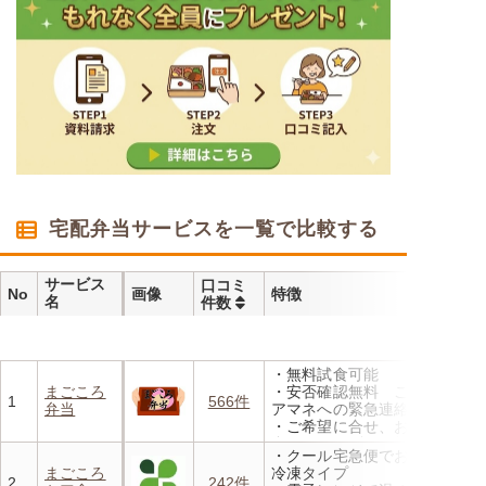
宅配弁当サービスを一覧で比較する
サービス
口コミ
No
画像
特徴
名
件数
・無料試食可能
まごころ
・安否確認無料 ご家族やケ
1
566件
弁当
アマネへの緊急連絡が可能
・ご希望に合せ、お粥、刻み
食、アレルギーに無料対応
・クール宅急便でお届けする
・1回だけ、1食だけのご注文
まごころ
冷凍タイプ
もOK
2
242件