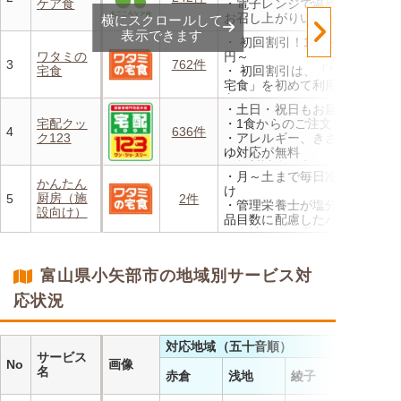
ケア食
・電子レンジで温めるだけで
お召し上がりいただけます
横にスクロールして
・メニューの組み合わせは管
表示できます
・ 初回割引！1食あたり472
理栄養士にお任せ
ワタミの
円～
・定期は通常価格と比べてな
3
762件
宅食
・ 初回割引は、「ワタミの
んと20％OFF！
宅食」を初めて利用される
方、または6か月以上利用を
・土日・祝日もお届け
お休みされている方が対象と
宅配クッ
・1食からのご注文もOK
なります。※「好い日のおか
4
636件
ク123
・アレルギー、きざみ、おか
ず」「好い日の御膳」は対象
ゆ対応が無料
外
・無料試食・安否確認・朝食
・香り、風味、食感が楽しめ
・月～土まで毎日冷蔵でお届
対応あり
かんたん
るよう冷蔵でお届け
け
厨房（施
5
2件
・日替わりの献立を週1日か
・管理栄養士が塩分カロリー
設向け）
らご利用可能
品目数に配慮したパック惣菜
・自社工場で厳格な安全基準
のもと製造
・施設の人手不足やコスト削
富山県小矢部市の地域別サービス対
減を実現！温めるだけで簡単
応状況
対応地域（五十音順）
サービス
No
画像
名
赤倉
浅地
綾子