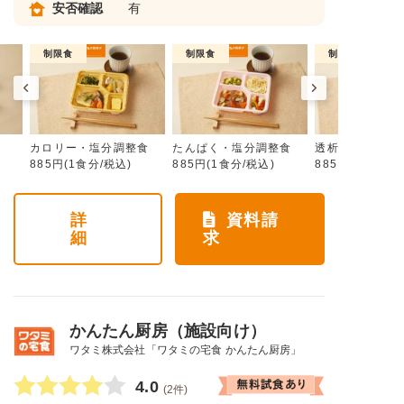
安否確認
有
制限食
制限食
制限食
カロリー・塩分調整食
たんぱく・塩分調整食
透析食
885円(1食分/税込)
885円(1食分/税込)
885円(1食分/税
詳
資料請
細
求
かんたん厨房（施設向け）
ワタミ株式会社「ワタミの宅食 かんたん厨房」
4.0
(2件)